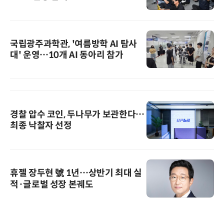
국립광주과학관, '여름방학 AI 탐사
대' 운영…10개 AI 동아리 참가
경찰 압수 코인, 두나무가 보관한다…
최종 낙찰자 선정
휴젤 장두현 號 1년…상반기 최대 실
적·글로벌 성장 본궤도