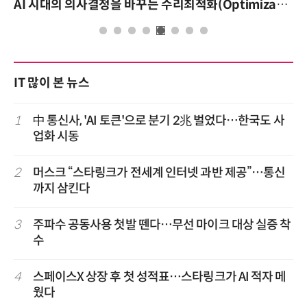
AI 시대의 의사결정을 바꾸는 수리최적화(Optimization): 실제 산업 적용 사례와 활용 전략
IT 많이 본 뉴스
1
中 통신사, 'AI 토큰'으로 분기 2兆 벌었다…한국도 사
업화 시동
2
머스크 “스타링크가 전세계 인터넷 과반 제공”…통신
까지 삼킨다
3
주파수 공동사용 첫발 뗀다…무선 마이크 대상 실증 착
수
4
스페이스X 상장 후 첫 성적표…스타링크가 AI 적자 메
웠다