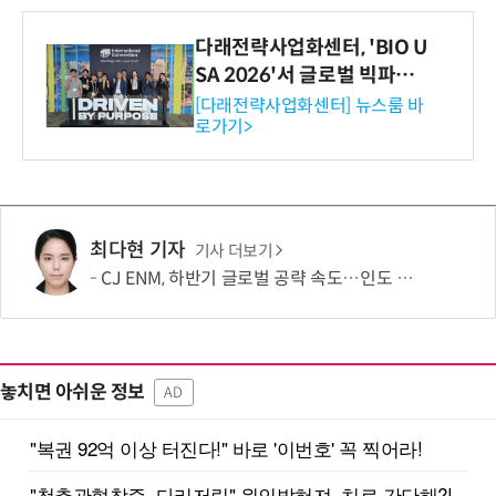
다래전략사업화센터, 'BIO U
SA 2026'서 글로벌 빅파마
와의 비즈니스 미팅 지원…K
[다래전략사업화센터] 뉴스룸 바
로가기>
-바이오 해외 진출 교두보 확
보
최다현 기자
기사 더보기
CJ ENM, 하반기 글로벌 공략 속도…인도 등 신규 시장 개척
놓치면 아쉬운 정보
AD