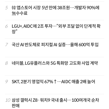
5
韓 앱스토어 시장 5년 만에 38조원…개발자 90%에
無수수료
6
LGU+, AIDC에 2조 투자…“외부 조달 없이 단계적 확
장”
7
국산 AI 반도체로 피지컬 AI 실증…올해 600억 투입
8
네이블, LG유플러스와 5G 특화망 고도화 사업 계약
9
SKT, 2분기 영업익 67%↑…AIDC 매출 2배 늘어
10
삼성 갤럭시 Z8·워치9 국내 출시…100여개국 순차
판매