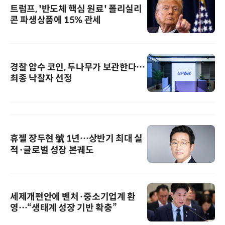
트럼프, '반도체 핵심 원료' 폴리실리
콘 파생상품에 15% 관세
경찰 압수 코인, 두나무가 보관한다…
최종 낙찰자 선정
휴젤 장두현 號 1년…상반기 최대 실
적·글로벌 성장 본궤도
세제개편안에 벤처·중소기업계 환
영…“생태계 성장 기반 확충”