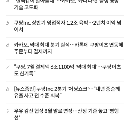
4
“찰떡같이 알아듣네”…카카오, '카나나-o' 음성 생성
기술 고도화
5
쿠팡Inc, 상반기 영업적자 1.2조 육박…2년치 이익 넘
어서
6
카카오, 역대 최대 분기 실적…카톡에 쿠팡이츠 연동해
주문부터 결제까지
7
“쿠팡, 7월 결제액 6조1100억 '역대 최대'…쿠팡이츠
도 신기록”
8
[뉴스줌인] 쿠팡Inc, 2분기 '어닝쇼크'…“내년 중순께
유출 사고 전 수준 회복”
9
우유 감산 협상 8월 말로 연장…산정 기준 놓고 '평행
선'