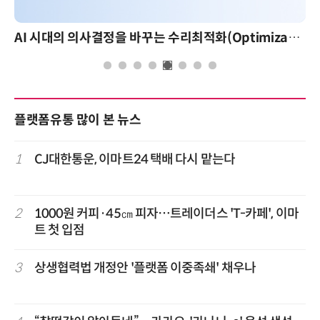
AI 시대의 의사결정을 바꾸는 수리최적화(Optimization): 실제 산업 적용 사례와 활용 전략
플랫폼유통 많이 본 뉴스
1
CJ대한통운, 이마트24 택배 다시 맡는다
2
1000원 커피·45㎝ 피자…트레이더스 'T-카페', 이마
트 첫 입점
3
상생협력법 개정안 '플랫폼 이중족쇄' 채우나