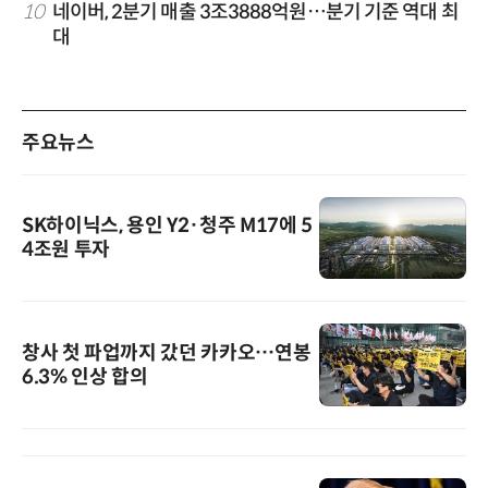
10
네이버, 2분기 매출 3조3888억원…분기 기준 역대 최
대
주요뉴스
SK하이닉스, 용인 Y2·청주 M17에 5
4조원 투자
창사 첫 파업까지 갔던 카카오…연봉
6.3% 인상 합의