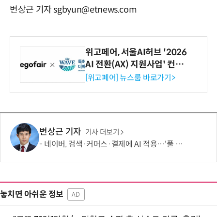
변상근 기자 sgbyun@etnews.com
위고페어, 서울AI허브 '2026
AI 전환(AX) 지원사업' 컨소
시엄 선정
[위고페어] 뉴스룸 바로가기>
변상근 기자
기사 더보기
네이버, 검색·커머스·결제에 AI 적용…'풀 퍼널' 수익화 강화
놓치면 아쉬운 정보
AD