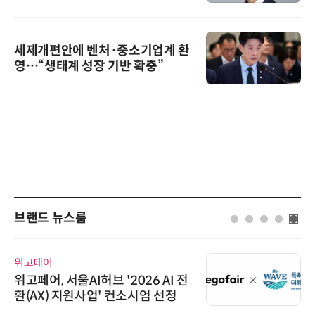
세제개편안에 벤처·중소기업계 환
영…“생태계 성장 기반 확충”
브랜드 뉴스룸
위고페어
위고페어, 서울AI허브 '2026 AI 전
환(AX) 지원사업' 컨소시엄 선정