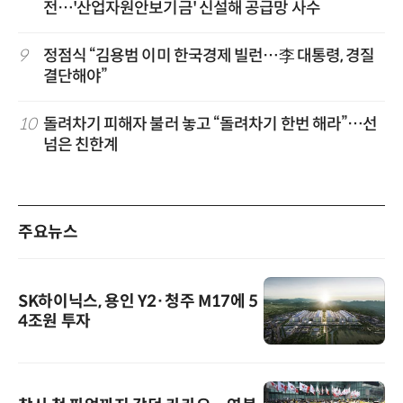
전…'산업자원안보기금' 신설해 공급망 사수
9
정점식 “김용범 이미 한국경제 빌런…李 대통령, 경질
결단해야”
10
돌려차기 피해자 불러 놓고 “돌려차기 한번 해라”…선
넘은 친한계
주요뉴스
SK하이닉스, 용인 Y2·청주 M17에 5
4조원 투자