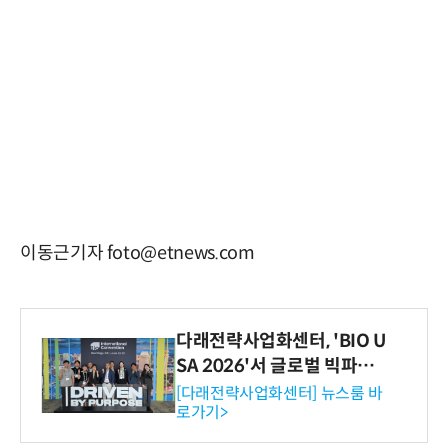
이동근기자 foto@etnews.com
다래전략사업화센터, 'BIO U
SA 2026'서 글로벌 빅파마
와의 비즈니스 미팅 지원…K
[다래전략사업화센터] 뉴스룸 바
로가기>
-바이오 해외 진출 교두보 확
보