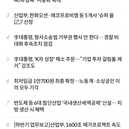
40% 감축·지중화 확대
3
산업부, 한화오션·에코프로비엠 등 5개사 '슈퍼 을
(乙)' 선정
4
李대통령, 형사소송법 거부권 행사 안 한다… 경찰 비
대화 후속조치 점검
5
李대통령, 'K자 성장' 해소 주문…“기업 투자 걸림돌 제
거” 강조도
6
최저임금 1만700원 최종 확정…노동계·소상공인 이
의 모두 기각
7
반도체 등 6대 첨단산업 '국내생산세액공제' 신설… 지
방 생산 시 혜택
8
[하반기 업무보고]산업부, 1600조 메가프로젝트 속도