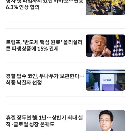
창사 첫 파업까지 갔던 카카오…연봉
6.3% 인상 합의
트럼프, '반도체 핵심 원료' 폴리실리
콘 파생상품에 15% 관세
경찰 압수 코인, 두나무가 보관한다…
최종 낙찰자 선정
휴젤 장두현 號 1년…상반기 최대 실
적·글로벌 성장 본궤도