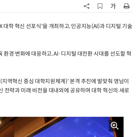
7
KIST, 기존 반도체 공정으로 전기·
빛 신호 한 번에 읽는 '광반도체 BCI
칩' 구현
X 대학 혁신 선포식'을 개최하고, 인공지능(AI)과 디지털 기술
8
전남광주시, '반도체 클러스터 지정'
긴급 점검회의…전방위 총력전
환경 변화에 대응하고, AI·디지털 대전환 시대를 선도할 혁
9
사장 장난에 직원 5m 아래로 추락
노동부, 업체 감독 직접 나섰다
10
“포항을 '제조 AX' 글로벌 거점으
 'RISE(지역혁신 중심 대학지원체계)' 본격 추진에 발맞춰 영남이
로”…포항TP, 한·중 '피지컬 AI' 글
로벌 협력 속도
on) 혁신 전략과 미래 비전을 대내외에 공유하며 대학 혁신의 새로