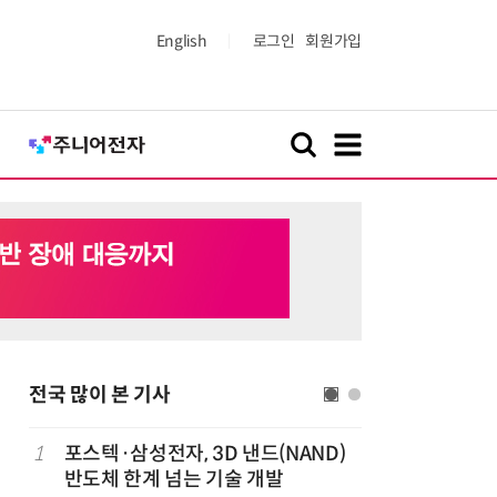
English
로그인
회원가입
전국 많이 본 기사
1
포스텍·삼성전자, 3D 낸드(NAND)
6
태풍 소멸
반도체 한계 넘는 기술 개발
급 폭염'