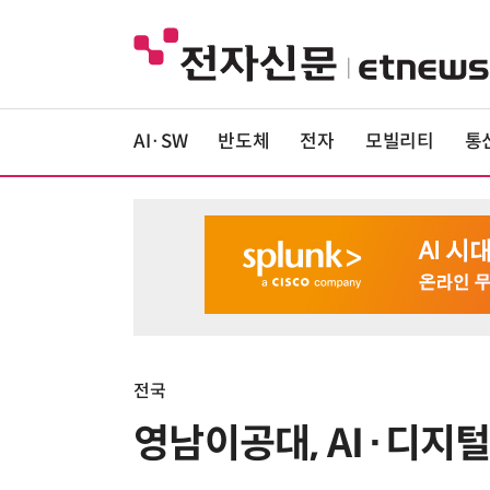
AI·SW
반도체
전자
모빌리티
통
전국
영남이공대, AI·디지털