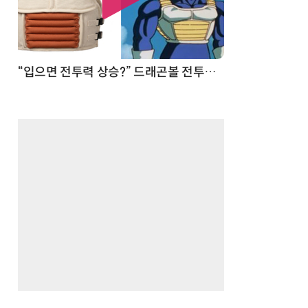
 순간
“입으면 전투력 상승?” 드래곤볼 전투복 닮은 중량조끼