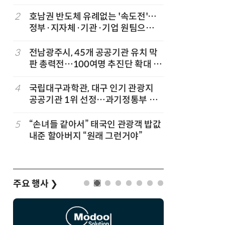
2
호남권 반도체 유례없는 '속도전'…
7
KIST,
정부·지자체·기관·기업 원팀으로
빛 신호 한
'2030년 6월 양산' 목표
칩' 구현
3
전남광주시, 45개 공공기관 유치 막
8
전남광주시
판 총력전…100여명 추진단 확대 개
긴급 점
편
…
4
국립대구과학관, 대구 인기 관광지
9
사장 장난
공공기관 1위 선정…과기정통부 기
노동부, 
타공공기관 경영평가 'A등급(우수)'
겹경사
5
“손녀들 같아서” 태국인 관광객 밥값
10
“포항을 
내준 할아버지 “원래 그런거야”
로”…포항T
로벌 협력
주요 행사
❯