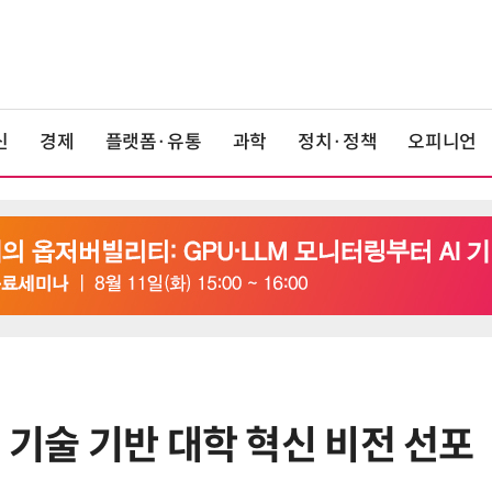
신
경제
플랫폼·유통
과학
정치·정책
오피니언
 기술 기반 대학 혁신 비전 선포
6
태풍 소멸 뒤 더 뜨거워진다…'재난
급 폭염' 장기화