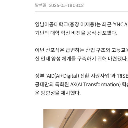
발행일 : 2026-05-18 08:02
영남이공대학교(총장 이재용)는 최근 'YNC A
기반의 대학 혁신 비전을 공식 선포했다.
이번 선포식은 급변하는 산업 구조와 고등교육 
신 인재 양성 체계를 구축하기 위해 마련됐다.
정부 'AID(AI+Digital) 전환 지원사업'과
공대만의 특화된 AX(AI Transformati
운 방향성을 제시했다.