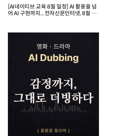
[AI네이티브 교육 8월 일정] AI 활용을 넘
어 AI 구현까지...전자신문인터넷, 8월 실
전 교육·워크숍 개최 발행일 : 2026-07-
23 10:46