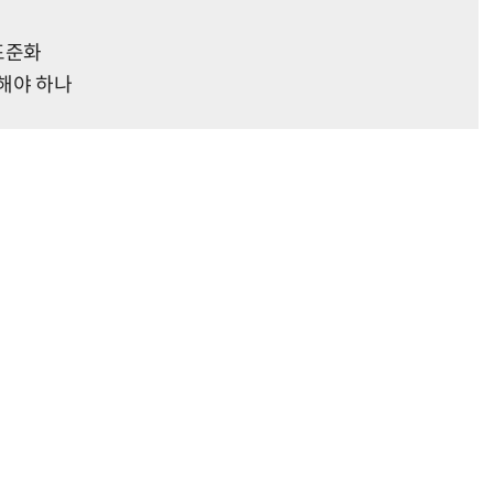
표준화
비해야 하나
거미줄 쏘고 자동 회수까지…현실판 스파이더맨 웹 슈터
70년 만에 돌아온 시베리아호랑이…카자흐스탄 야생에 풀렸다