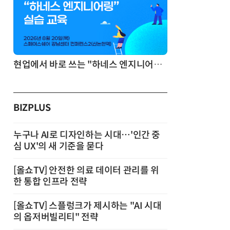
기반 정리·리서치·보고 자동화
현업에서 바로 쓰는 "하네스 엔지니어링" 실습 교육
BIZPLUS
누구나 AI로 디자인하는 시대…'인간 중
심 UX'의 새 기준을 묻다
[올쇼TV] 안전한 의료 데이터 관리를 위
한 통합 인프라 전략
[올쇼TV] 스플렁크가 제시하는 "AI 시대
의 옵저버빌리티" 전략