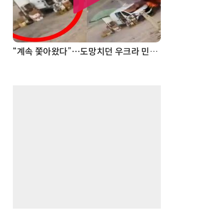
“계속 쫓아왔다”…도망치던 우크라 민간인 공격한 러 자폭 드론