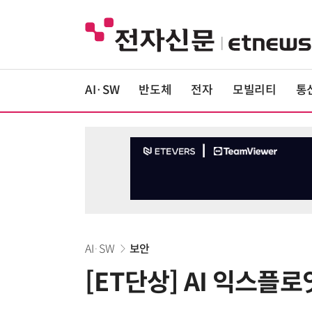
AI·SW
반도체
전자
모빌리티
통
AI·SW
보안
[ET단상] AI 익스플