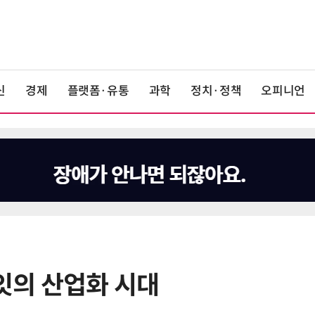
신
경제
플랫폼·유통
과학
정치·정책
오피니언
로잇의 산업화 시대
6
美 행정부, AI 모델 '해킹 등 사이버
보안 테스트' 의무화