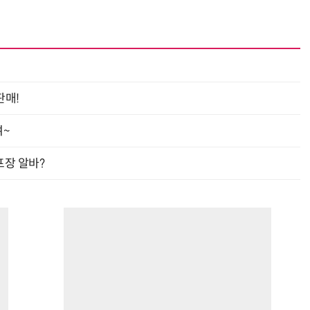
판매!
여~
프장 알바?