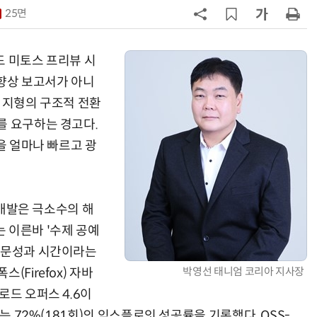
25면
7
소프트피브이·성균관대, 실내용 3
원 구형 태양전지 IEC 국제표준 개
과제 공식 승인
드 미토스 프리뷰 시
8
韓 AI리더십 공백 장기화… 글로벌 
 향상 보고서가 아니
강 동력 꺼져간다
 지형의 구조적 전환
를 요구하는 경고다.
9
국산 CSP사 '마켓플레이스' 커졌
다…5개사 등록 솔루션 1439개
을 얼마나 빠르고 광
10
앤트로픽·오픈AI 이어 메타도…AI
가 통제 벗어나 외부 해킹
 개발은 극소수의 해
 이른바 '수제 공예
 전문성과 시간이라는
박영선 태니엄 코리아 지사장
Firefox) 자바
로드 오퍼스 4.6이
는 72%(181회)의 익스플로잇 성공률을 기록했다. OSS-