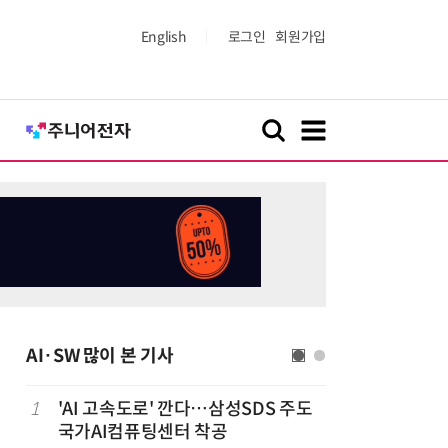
English
로그인
회원가입
AI·SW 많이 본 기사
1
'AI 고속도로' 깐다…삼성SDS 주도
6
美 행정부,
국가AI컴퓨팅센터 착공
보안 테스