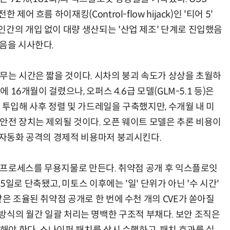
어 흐름 하이재킹(Control-flow hijack)인 '티어 5'
인간의 개입 없이 대량 생산되는 '산업 제조' 단계로 진입했음
했음을 시사한다.
양자컴퓨팅 비즈니스·기술 입문 1-Day 워크샵 - 큐비트·양자 알고리듬·Qiskit 실습으로 이해하는 차세대
업무 자동화 위한 AI ‘세컨드 브레인’ 만들기 1-day 워크숍 - LLM Wiki 
머무는 시간은 짧을 것이다. 시차의 붕괴 속도가 상상을 초월하
 16개월이 걸렸으나, 오퍼스 4.6급 모델(GLM-5.1 등)은
 투입해 사후 정렬 및 가드레일을 구축했지만, 수개월 내 미
 안전 장치는 제외될 것이다. 오픈 웨이트 모델은 추론 비용이
모 자동화 공격의 경제적 비용마저 붕괴시킨다.
영 프로세스를 무용지물로 만든다. 취약점 공개 후 익스플로잇
일로 단축됐고, 미토스 이후에는 '일' 단위가 아닌 '수 시간'
같은 조율된 취약점 공개로 한 번에 수천 개의 CVE가 쏟아질
y)' 방식의 월간 일괄 처리는 명백한 구조적 부채다. 보안 조직은