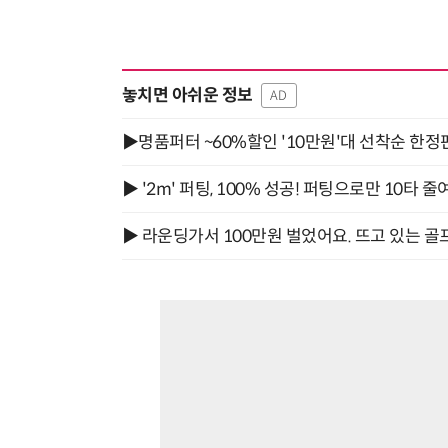
놓치면 아쉬운 정보
AD
▶명품퍼터 ~60%할인 '10만원'대 선착순 한정
▶ '2m' 퍼팅, 100% 성공! 퍼팅으로만 10타 줄
▶ 라운딩가서 100만원 벌었어요. 뜨고 있는 골