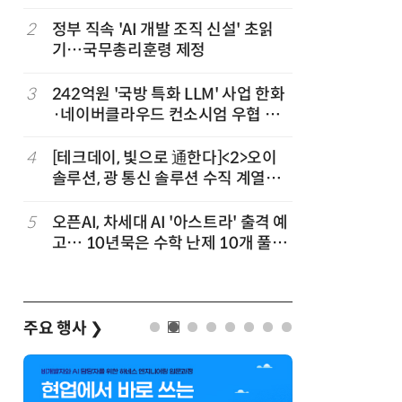
차
2
정부 직속 'AI 개발 조직 신설' 초읽
7
소프트피브
발
기…국무총리훈령 제정
원 구형 
과제 공식
3
3
242억원 '국방 특화 LLM' 사업 한화
8
韓 AI리
·네이버클라우드 컨소시엄 우협 선
강 동력 
정
4
[테크데이, 빛으로 通한다]<2>오이
9
국산 CS
솔루션, 광 통신 솔루션 수직 계열
다…5개사
화…'실리콘 포토닉스·CPO 집중 공
략'
5
오픈AI, 차세대 AI '아스트라' 출격 예
10
앤트로픽·
고… 10년묵은 수학 난제 10개 풀었
가 통제 
다
주요 행사
❯