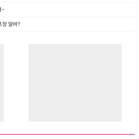
여~
프장 알바?