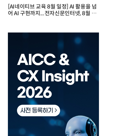
[AI네이티브 교육 8월 일정] AI 활용을 넘
어 AI 구현까지...전자신문인터넷, 8월 실
전 교육·워크숍 개최 발행일 : 2026-07-
23 10:46