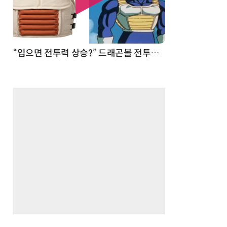
 순간
“입으면 전투력 상승?” 드래곤볼 전투복 닮은 중량조끼