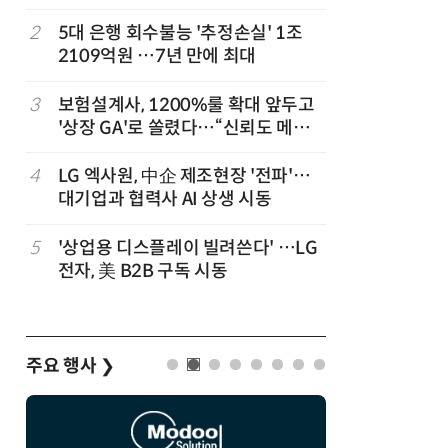
,
2
5대 은행 회수불능 '추정손실' 1조
7
“상장폐지
2109억원 …7년 만에 최대
주가 부양
3
보험설계사, 1200%룰 확대 앞두고
8
코스피 급
'상장 GA'로 쏠렸다…“신뢰도 메리
트”
4
LG 엑사원, 中企 제조현장 '전파'…
9
한은 금
대기업과 협력사 AI 상생 시동
는 금 투자
5
'상업용 디스플레이 빌려쓴다' …LG
10
경찰 압수
전자, 美 B2B 구독 시동
다…최종
주요 행사
❯