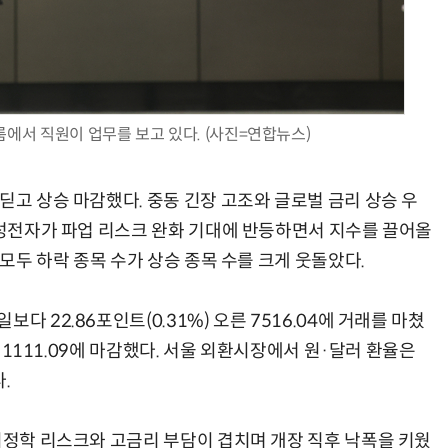
AI Native Enterprise를 지원하는 AI Ready Data 플랫폼 활용 전략
AI 시대의 옵저버빌리티: GPU·LLM 모니터링부터 AI 기반 장애 대응까지
룸에서 직원이 업무를 보고 있다. (사진=연합뉴스)
딛고 상승 마감했다. 중동 긴장 고조와 글로벌 금리 상승 우
 삼성전자가 파업 리스크 완화 기대에 반등하면서 지수를 끌어올
 모두 하락 종목 수가 상승 종목 수를 크게 웃돌았다.
다 22.86포인트(0.31%) 오른 7516.04에 거래를 마쳤
린 1111.09에 마감했다. 서울 외환시장에서 원·달러 환율은
.
 지정학 리스크와 고금리 부담이 겹치며 개장 직후 낙폭을 키웠