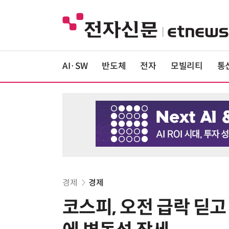
AI·SW
반도체
전자
모빌리티
통
경제
경제
코스피, 오전 급락 딛고