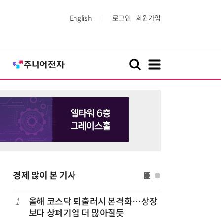
English
로그인
회원가입
경제 많이 본 기사
럽
1
올해 코스닥 퇴출러시 본격화…상장
6
'게이밍위
보다 상폐기업 더 많아질듯
서 TV·모