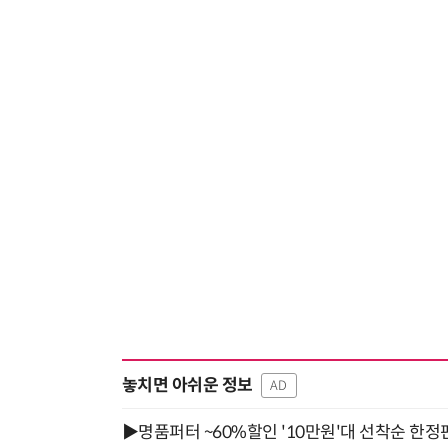
놓치면 아쉬운 정보
AD
▶명품퍼터 ~60%할인 '10만원'대 선착순 한정