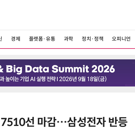
신
경제
플랫폼·유통
과학
정치·정책
오피니언
 7510선 마감…삼성전자 반등
6
'게이밍위크' 삼성전자-LG전자 유
서 TV·모니터 '大戰'