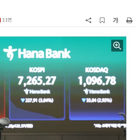
7
“상장폐지 막아라”…중소 가전 기업
주가 부양 '총력전'
11면
8
코스피 급등에 매수 사이드카 발동
9
한은 금 매입 나섰지만…개인투자자
는 금 투자 '외면'
10
경찰 압수 코인, 두나무가 보관한
다…최종 낙찰자 선정