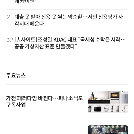
쉐 카이엔'”
9
대출 못 받아 신용 못 쌓는 악순환…서민 신용평가 사
각지대 메운다
10
[人사이트] 조성일 KDAC 대표 “국세청 수탁은 시작…
공공 가상자산 표준 만들겠다”
주요뉴스
가전 패러다임 바뀐다…파나소닉도
구독사업