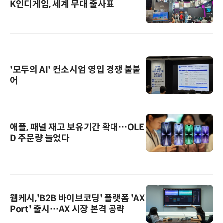
K인디게임, 세계 무대 출사표
'모두의 AI' 컨소시엄 영입 경쟁 불붙
어
애플, 패널 재고 보유기간 확대…OLE
D 주문량 늘었다
웹케시,'B2B 바이브코딩' 플랫폼 'AX
Port' 출시…AX 시장 본격 공략