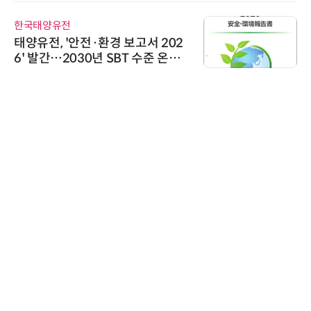
한국태양유전
태양유전, '안전·환경 보고서 202
6' 발간…2030년 SBT 수준 온실
가스 감축 추진