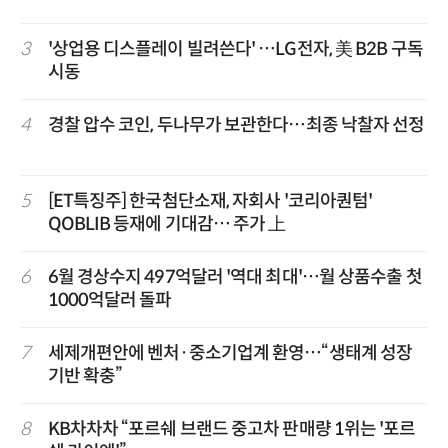
3
'상업용 디스플레이 빌려쓴다' …LG전자, 美 B2B 구독
시동
4
경찰 압수 코인, 두나무가 보관한다…최종 낙찰자 선정
5
[ET특징주] 한국첨단소재, 자회사 '코리아퀀텀'
QOBLIB 등재에 기대감… 주가 上
6
6월 경상수지 497억달러 '역대 최대'…월 상품수출 첫
1000억달러 돌파
7
세제개편안에 벤처·중소기업계 환영…“생태계 성장
기반 확충”
8
KB차차차 “포르쉐 브랜드 중고차 판매량 1위는 '포르