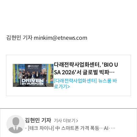
김현민 기자 minkim@etnews.com
다래전략사업화센터, 'BIO U
SA 2026'서 글로벌 빅파마
와의 비즈니스 미팅 지원…K
[다래전략사업화센터] 뉴스룸 바
로가기>
-바이오 해외 진출 교두보 확
보
김현민 기자
기사 더보기
[테크 차이나] 中 스마트폰 가격 폭등…AI·5G로 모바일 산업 패러다임 전환 모색