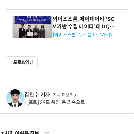
와이즈스톤, 에이데이타 'SC
V 기반 수집 데이터'에 DQ인
증 최고 등급 수여
[와이즈스톤] 뉴스룸 바로가기>
포토&영상
김민수 기자
기사 더보기
[포토] 39도 폭염, 동굴 속으로
놓치면 아쉬운 정보
AD