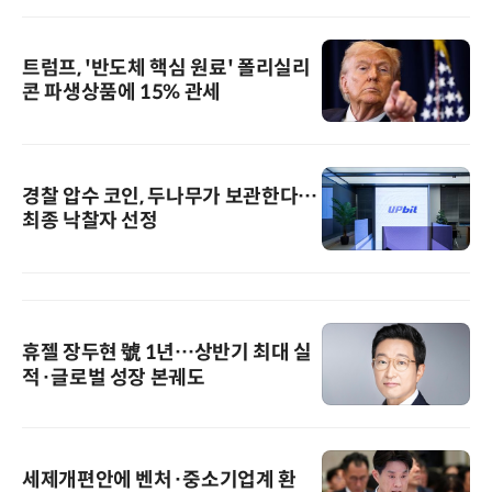
트럼프, '반도체 핵심 원료' 폴리실리
콘 파생상품에 15% 관세
경찰 압수 코인, 두나무가 보관한다…
최종 낙찰자 선정
휴젤 장두현 號 1년…상반기 최대 실
적·글로벌 성장 본궤도
세제개편안에 벤처·중소기업계 환