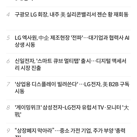
4
구광모 LG 회장, 내주 美 실리콘밸리서 젠슨 황 재회동
5
LG 엑사원, 中企 제조현장 '전파'…대기업과 협력사 AI
상생 시동
6
신일전자, '스마트 큐브 멀티탭' 출시…디지털 액세서
리 시장 진출
7
'상업용 디스플레이 빌려쓴다' …LG전자, 美 B2B 구독
시동
8
'게이밍위크' 삼성전자-LG전자 유럽서 TV·모니터 '大
戰'
9
“상장폐지 막아라”…중소 가전 기업, 주가 부양 '총력