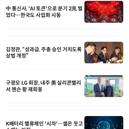
中 통신사, 'AI 토큰'으로 분기 2兆 벌
었다…한국도 사업화 시동
김정관, “성과급, 주총 승인 거치도록
상법 개정”
구광모 LG 회장, 내주 美 실리콘밸리
서 젠슨 황 재회동
K배터리 밸류체인 '시차'…셀은 웃고