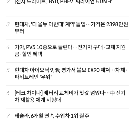
2
[신차 드라이브] BYD, PHEV '씨라이언 6 DM-i'
3
현대차, '디 올뉴 아반떼' 계약 돌입…가격은 2398만원
부터
4
기아, PV5 10종으로 늘린다…전기차 구매·교체 지원
금·할인 혜택
5
현대차 아이오닉 9, 獨 평가서 볼보 EX90 제쳐…차체·
파워트레인 '우위'
6
[테크 차이나] 배터리 교체비가 찻값 넘었다…中 전기
차 재활용 체계 시험대
7
테슬라, 6개월 연속 수입차 1위 질주