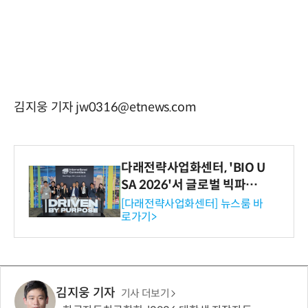
김지웅 기자 jw0316@etnews.com
다래전략사업화센터, 'BIO U
SA 2026'서 글로벌 빅파마
와의 비즈니스 미팅 지원…K
[다래전략사업화센터] 뉴스룸 바
로가기>
-바이오 해외 진출 교두보 확
보
김지웅 기자
기사 더보기