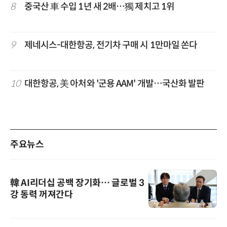
8
중국산 車 수입 1년 새 2배…獨 제치고 1위
9
제네시스-대한항공, 전기차 구매 시 1만마일 쏜다
10
대한항공, 美 아처와 '군용 AAM' 개발…국산화 발판
주요뉴스
韓 AI리더십 공백 장기화… 글로벌 3
강 동력 꺼져간다