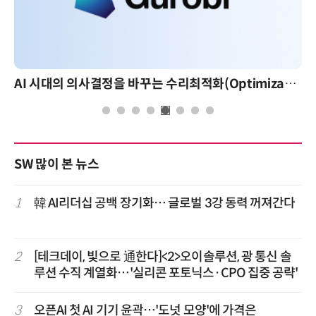
AI 시대의 의사결정을 바꾸는 수리최적화(Optimization): 실제 산업 적용 사례와 활용 전략
SW 많이 본 뉴스
1
韓 AI리더십 공백 장기화… 글로벌 3강 동력 꺼져간다
2
[테크데이, 빛으로 通한다]<2>오이솔루션, 광 통신 솔
루션 수직 계열화…'실리콘 포토닉스·CPO 집중 공략'
3
오픈AI 첫 AI 기기 윤곽…'도넛 모양'에 가격은