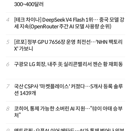
300~400달러
4
[테크 차이나] DeepSeek V4 Flash 1위… 중국 모델 강
세 지속(OpenRouter 주간 AI 모델 사용량 순위)
5
[르포] 정부 GPU 7656장 운영 최전선…'NHN 팩토리
X' 가보니
6
구광모 LG 회장, 내주 美 실리콘밸리서 젠슨 황 재회동
7
국산 CSP사 '마켓플레이스' 커졌다…5개사 등록 솔루
션 1439개
8
코히어, 통제 가능한 소버린 AI 지원…“韓이 아태 승부
처”