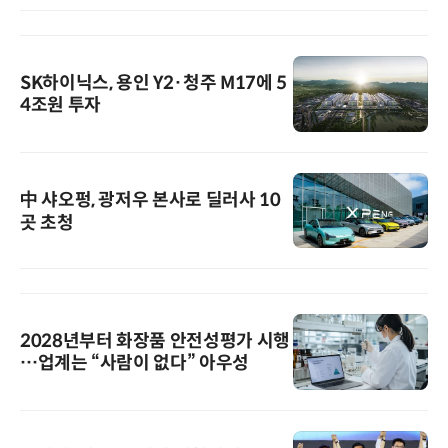
SK하이닉스, 용인 Y2·청주 M17에 5
4조원 투자
中 샤오펑, 광저우 본사로 딜러사 10
곳 초청
2028년부터 화장품 안전성평가 시행
…업계는 “사람이 없다” 아우성