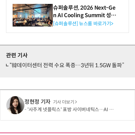
슈퍼솔루션, 2026 Next-Ge
n AI Cooling Summit 성황
리 성료
[슈퍼솔루션] 뉴스룸 바로가기>
관련 기사
“韓데이터센터 전력 수요 폭증…3년뒤 1.5GW 돌파”
정현정 기자
기사 더보기
'사주계 넷플릭스' 표방 사이버네틱스…AI 사주로 MAU 100만 돌파