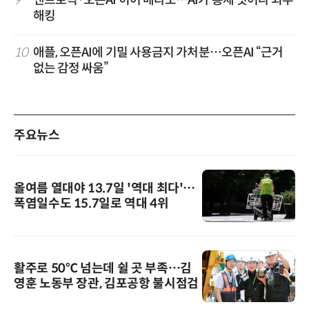
9
앤트로픽·오픈AI 이어 메타도…AI가 통제 벗어나 외부
해킹
10
애플, 오픈AI에 기밀 사용금지 가처분…오픈AI “근거
없는 감정 싸움”
주요뉴스
올여름 열대야 13.7일 '역대 최다'…
폭염일수도 15.7일로 역대 4위
활주로 50℃ 넘는데 쉴 곳 부족…김
영훈 노동부 장관, 김포공항 불시점검