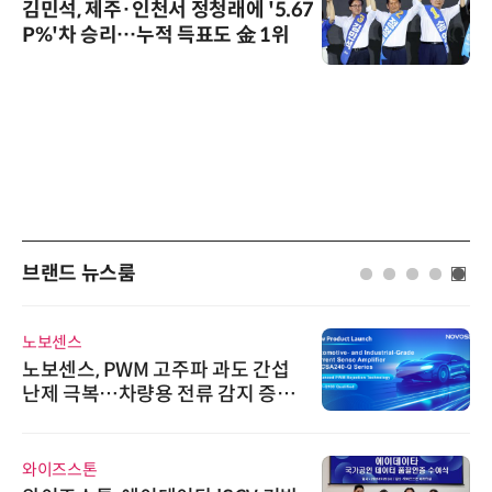
김민석, 제주·인천서 정청래에 '5.67
P%'차 승리…누적 득표도 金 1위
브랜드 뉴스룸
노보센스
노보센스, PWM 고주파 과도 간섭
난제 극복…차량용 전류 감지 증폭
기
와이즈스톤