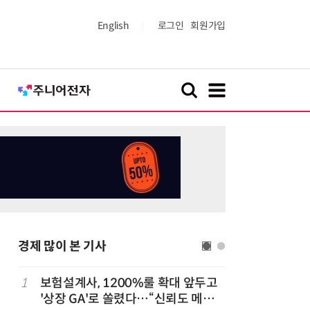
English
로그인
회원가입
경제 많이 본 기사
1
보험설계사, 1200%룰 확대 앞두고
6
6월 경상
돌
'상장 GA'로 쏠렸다…“신뢰도 메리
대'…월 