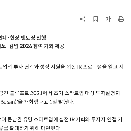
파
7
세제개편안에 벤처·중소기업계 환
영…“생태계 성장 기반 확충”
8
KB차차차 “포르쉐 브랜드 중고차 판
매량 1위는 '포르쉐 카이엔'”
연계·현장 멘토링 진행
토·컴업 2026 참여 기회 제공
9
대출 못 받아 신용 못 쌓는 악순환…
서민 신용평가 사각지대 메운다
의 투자 연계와 성장 지원을 위한 IR 프로그램을 열고 지
10
[人사이트] 조성일 KDAC 대표 “국
청 수탁은 시작…공공 가상자산 표
준 만들겠다”
공간 블루포트 2021에서 초기 스타트업 대상 투자설명회
in Busan)'을 개최했다고 1일 밝혔다.
 동남권 유망 스타트업에 실전 IR 기회와 투자자 연결 기
류를 확대하기 위해 마련됐다.