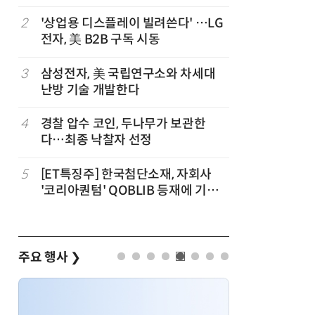
트”
파
2
'상업용 디스플레이 빌려쓴다' …LG
7
세제개편
전자, 美 B2B 구독 시동
영…“생태
3
삼성전자, 美 국립연구소와 차세대
8
KB차차차
난방 기술 개발한다
매량 1위
4
경찰 압수 코인, 두나무가 보관한
9
대출 못 
다…최종 낙찰자 선정
서민 신
세
5
[ET특징주] 한국첨단소재, 자회사
10
[人사이트
'코리아퀀텀' QOBLIB 등재에 기대
청 수탁은
감… 주가 上
준 만들겠
주요 행사
❯