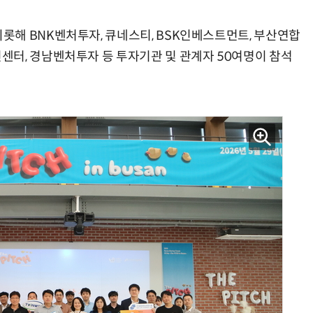
해 BNK벤처투자, 큐네스티, BSK인베스트먼트, 부산연합
터, 경남벤처투자 등 투자기관 및 관계자 50여명이 참석
현업에서 바로 쓰는 "하네스 엔지니어링" 실습 교육
모든 업무 담당자(비개발자)를 위한 온톨로지 기반 AI 지식체계 설계 1-day 워크숍