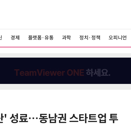
신
경제
플랫폼·유통
과학
정치·정책
오피니언
부산' 성료…동남권 스타트업 투
6
6월 경상수지 497억달러 '역대 최
대'…월 상품수출 첫 1000억달러 