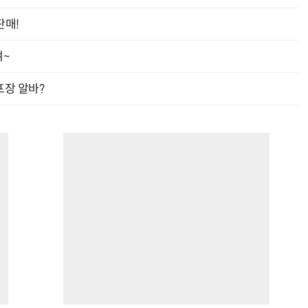
판매!
여~
프장 알바?