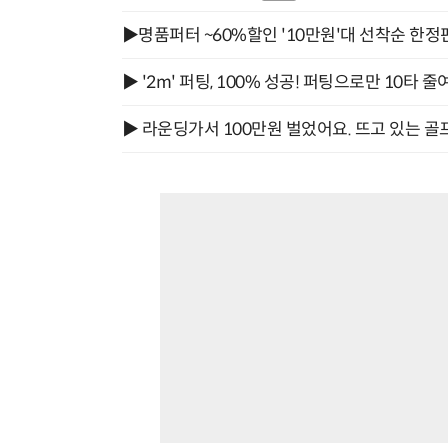
▶명품퍼터 ~60%할인 '10만원'대 선착순 한정
▶ '2m' 퍼팅, 100% 성공! 퍼팅으로만 10타 줄
▶ 라운딩가서 100만원 벌었어요. 뜨고 있는 골