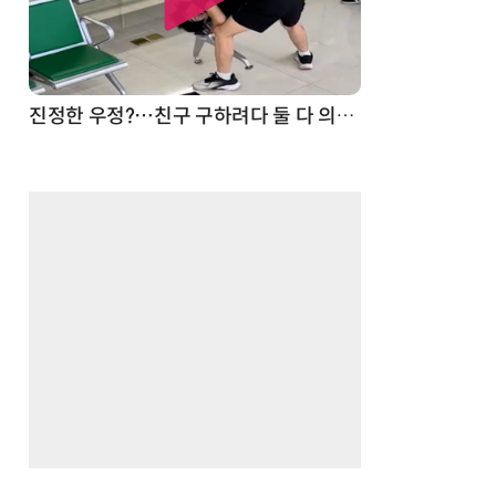
드론
진정한 우정?…친구 구하려다 둘 다 의자 틈에 목이 낀 순간