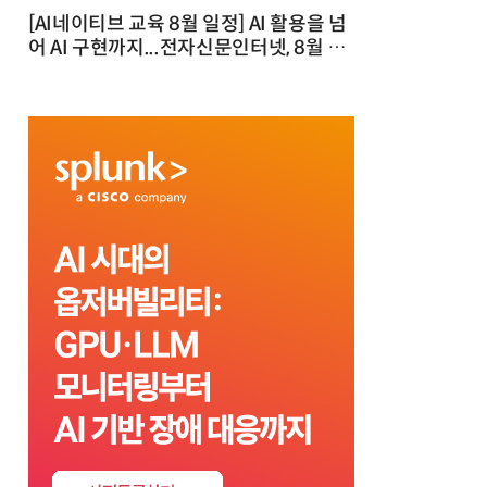
[AI네이티브 교육 8월 일정] AI 활용을 넘
어 AI 구현까지...전자신문인터넷, 8월 실
전 교육·워크숍 개최 발행일 : 2026-07-
23 10:46