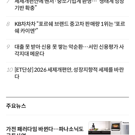
7
세제개편안에 벤처·중소기업계 환영…“생태계 성장
기반 확충”
8
KB차차차 “포르쉐 브랜드 중고차 판매량 1위는 '포르
쉐 카이엔'”
9
대출 못 받아 신용 못 쌓는 악순환…서민 신용평가 사
각지대 메운다
10
[ET단상] 2026 세제개편안, 성장지향적 세제를 바란
다
주요뉴스
가전 패러다임 바뀐다…파나소닉도