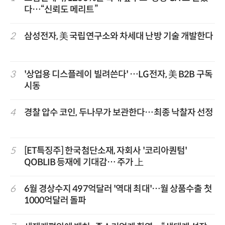
다…“신뢰도 메리트”
2
삼성전자, 美 국립연구소와 차세대 난방 기술 개발한다
3
'상업용 디스플레이 빌려쓴다' …LG전자, 美 B2B 구독
시동
4
경찰 압수 코인, 두나무가 보관한다…최종 낙찰자 선정
5
[ET특징주] 한국첨단소재, 자회사 '코리아퀀텀'
QOBLIB 등재에 기대감… 주가 上
6
6월 경상수지 497억달러 '역대 최대'…월 상품수출 첫
1000억달러 돌파