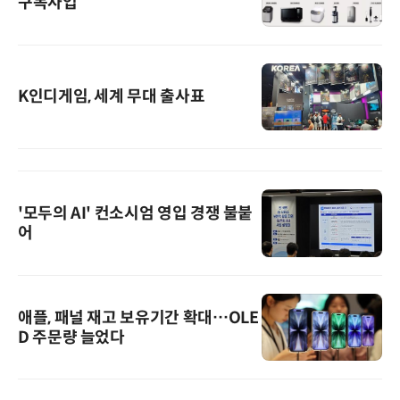
구독사업
K인디게임, 세계 무대 출사표
'모두의 AI' 컨소시엄 영입 경쟁 불붙
어
애플, 패널 재고 보유기간 확대…OLE
D 주문량 늘었다