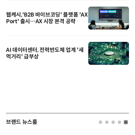
웹케시,'B2B 바이브코딩' 플랫폼 'AX
Port' 출시…AX 시장 본격 공략
AI 데이터센터, 전력반도체 업계 '새
먹거리' 급부상
브랜드 뉴스룸