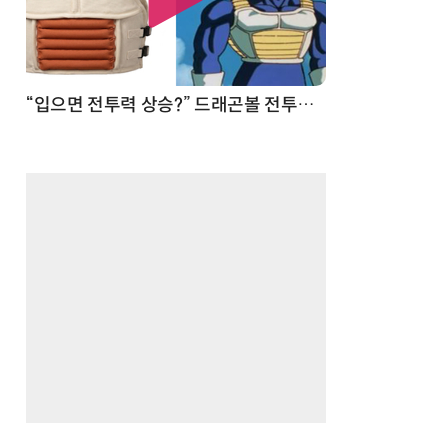
 순간
“입으면 전투력 상승?” 드래곤볼 전투복 닮은 중량조끼