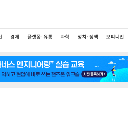
신
경제
플랫폼·유통
과학
정치·정책
오피니언
6
최저임금 1만700원 최종 확정…노
동계·소상공인 이의 모두 기각