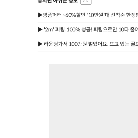
놓치면 아쉬운 정보
AD
▶명품퍼터 ~60%할인 '10만원'대 선착순 한정
▶ '2m' 퍼팅, 100% 성공! 퍼팅으로만 10타 줄
▶ 라운딩가서 100만원 벌었어요. 뜨고 있는 골