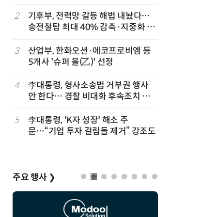
2
기후부, 전력망 갈등 해법 내놨다…
7
[하반기 
송전철탑 최대 40% 감축·지중화 확
메가프로
대
보기금' 
3
산업부, 한화오션·에코프로비엠 등
8
정점식 “
5개사 '슈퍼 을(乙)' 선정
런…李 대
세
4
李대통령, 형사소송법 거부권 행사
9
반도체 등
안 한다… 경찰 비대화 후속조치 점
액공제' 
검
5
李대통령, 'K자 성장' 해소 주
10
돌려차기 
문…“기업 투자 걸림돌 제거” 강조도
기 한번 
주요 행사
❯