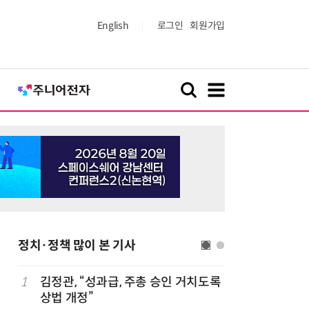
English
로그인
회원가입
정치·정책 많이 본 기사
1
김정관, “성과급, 주총 승인 거치도록
6
최저임금 
상법 개정”
동계·소상