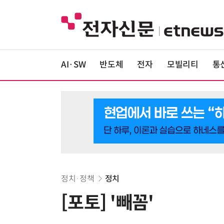
AI·SW
반도체
전자
모빌리티
통
정치·정책
정치
[포토] '빼꼼'