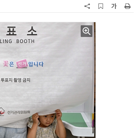
7
[하반기 업무보고]산업부, 1600조
메가프로젝트 속도전…'산업자원안
보기금' 신설해 공급망 사수
8
정점식 “김용범 이미 한국경제 빌
런…李 대통령, 경질 결단해야”
9
반도체 등 6대 첨단산업 '국내생산
액공제' 신설… 지방 생산 시 혜택
10
돌려차기 피해자 불러 놓고 “돌려차
기 한번 해라”…선 넘은 친한계