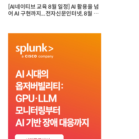
[AI네이티브 교육 8월 일정] AI 활용을 넘
어 AI 구현까지...전자신문인터넷, 8월 실
전 교육·워크숍 개최 발행일 : 2026-07-
23 10:46