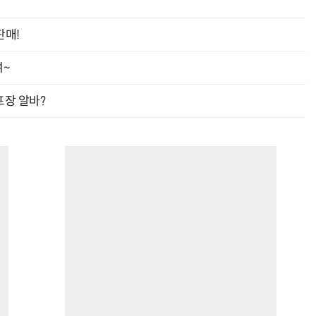
판매!
여~
“계속 쫓아왔다”…도망치던 우크라 민간인 공격한 러 자폭 드론
진정한 우정?…친구 구하려다 둘 다 의자 틈에 목이 낀
프장 알바?