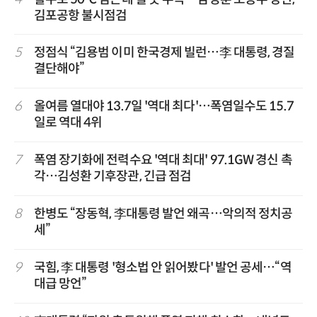
김포공항 불시점검
5
정점식 “김용범 이미 한국경제 빌런…李 대통령, 경질
결단해야”
6
올여름 열대야 13.7일 '역대 최다'…폭염일수도 15.7
일로 역대 4위
7
폭염 장기화에 전력수요 '역대 최대' 97.1GW 경신 촉
각…김성환 기후장관, 긴급 점검
8
한병도 “장동혁, 李대통령 발언 왜곡…악의적 정치공
세”
9
국힘, 李 대통령 '형소법 안 읽어봤다' 발언 공세…“역
대급 망언”