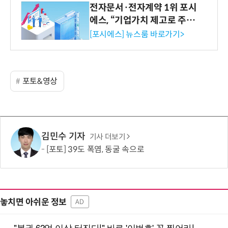
전자문서·전자계약 1위 포시
에스, “기업가치 제고로 주주
환원 강화” 계획 공시
[포시에스] 뉴스룸 바로가기>
포토&영상
김민수 기자
기사 더보기
[포토] 39도 폭염, 동굴 속으로
놓치면 아쉬운 정보
AD