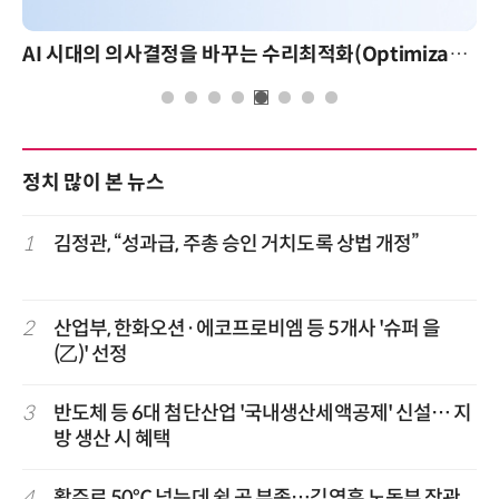
AI 시대의 의사결정을 바꾸는 수리최적화(Optimization): 실제 산업 적용 사례와 활용 전략
AI
정치 많이 본 뉴스
1
김정관, “성과급, 주총 승인 거치도록 상법 개정”
2
산업부, 한화오션·에코프로비엠 등 5개사 '슈퍼 을
(乙)' 선정
3
반도체 등 6대 첨단산업 '국내생산세액공제' 신설… 지
방 생산 시 혜택
4
활주로 50℃ 넘는데 쉴 곳 부족…김영훈 노동부 장관,