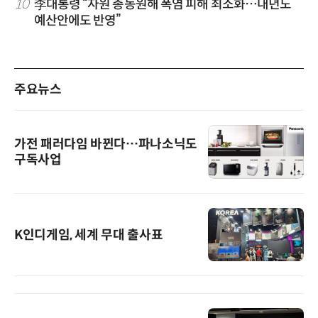
10
李대통령 “자원 총동원해 폭염 피해 최소화…내년도
예산안에도 반영”
주요뉴스
가전 패러다임 바뀐다…파나소닉도
구독사업
K인디게임, 세계 무대 출사표