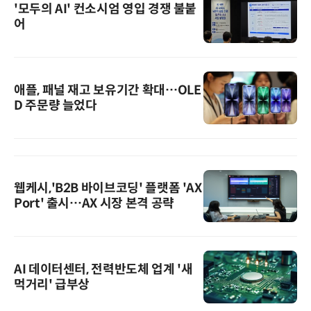
'모두의 AI' 컨소시엄 영입 경쟁 불붙
어
애플, 패널 재고 보유기간 확대…OLE
D 주문량 늘었다
웹케시,'B2B 바이브코딩' 플랫폼 'AX
Port' 출시…AX 시장 본격 공략
AI 데이터센터, 전력반도체 업계 '새
먹거리' 급부상