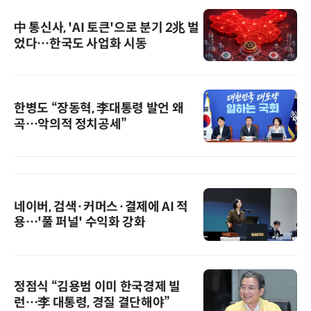
中 통신사, 'AI 토큰'으로 분기 2兆 벌
었다…한국도 사업화 시동
한병도 “장동혁, 李대통령 발언 왜
곡…악의적 정치공세”
네이버, 검색·커머스·결제에 AI 적
용…'풀 퍼널' 수익화 강화
정점식 “김용범 이미 한국경제 빌
런…李 대통령, 경질 결단해야”