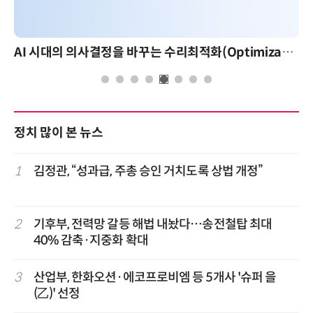
AI 시대의 의사결정을 바꾸는 수리최적화(Optimization): 실제 산업 적용 사례와 활용 전략
정치 많이 본 뉴스
1
김정관, “성과급, 주총 승인 거치도록 상법 개정”
2
기후부, 전력망 갈등 해법 내놨다…송전철탑 최대
40% 감축·지중화 확대
3
산업부, 한화오션·에코프로비엠 등 5개사 '슈퍼 을
(乙)' 선정