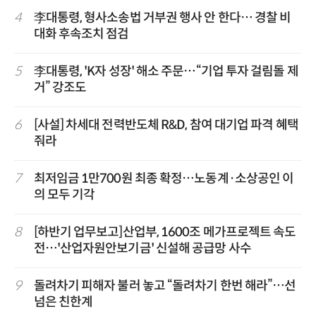
4
李대통령, 형사소송법 거부권 행사 안 한다… 경찰 비
대화 후속조치 점검
5
李대통령, 'K자 성장' 해소 주문…“기업 투자 걸림돌 제
거” 강조도
6
[사설] 차세대 전력반도체 R&D, 참여 대기업 파격 혜택
줘라
7
최저임금 1만700원 최종 확정…노동계·소상공인 이
의 모두 기각
8
[하반기 업무보고]산업부, 1600조 메가프로젝트 속도
전…'산업자원안보기금' 신설해 공급망 사수
9
돌려차기 피해자 불러 놓고 “돌려차기 한번 해라”…선
넘은 친한계