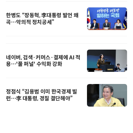
한병도 “장동혁, 李대통령 발언 왜
곡…악의적 정치공세”
네이버, 검색·커머스·결제에 AI 적
용…'풀 퍼널' 수익화 강화
정점식 “김용범 이미 한국경제 빌
런…李 대통령, 경질 결단해야”