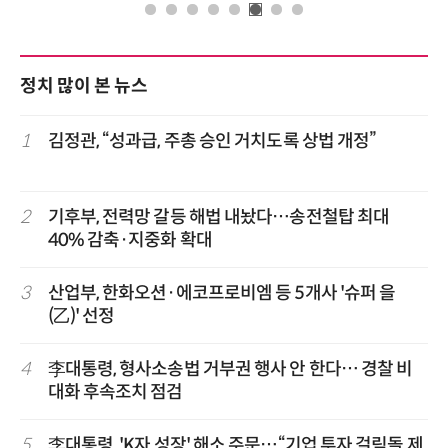
정치 많이 본 뉴스
1
김정관, “성과급, 주총 승인 거치도록 상법 개정”
2
기후부, 전력망 갈등 해법 내놨다…송전철탑 최대
40% 감축·지중화 확대
3
산업부, 한화오션·에코프로비엠 등 5개사 '슈퍼 을
(乙)' 선정
4
李대통령, 형사소송법 거부권 행사 안 한다… 경찰 비
대화 후속조치 점검
5
李대통령, 'K자 성장' 해소 주문…“기업 투자 걸림돌 제