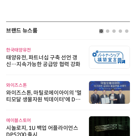
브랜드 뉴스룸
한국태양유전
태양유전, 파트너십 구축 선언 갱
신…지속가능한 공급망 협력 강화
와이즈스톤
와이즈스톤, 마틸로에이아이의 '멀
티모달 생물자원 빅데이터'에 DQ
인증 최고 등급 수여
에이블스토어
시놀로지, 1U 백업 어플라이언스
DP5200 출시