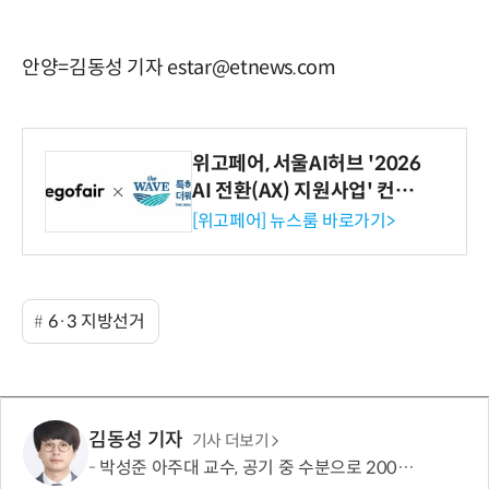
안양=김동성 기자 estar@etnews.com
위고페어, 서울AI허브 '2026
AI 전환(AX) 지원사업' 컨소
시엄 선정
[위고페어] 뉴스룸 바로가기>
6·3 지방선거
김동성 기자
기사 더보기
박성준 아주대 교수, 공기 중 수분으로 200㎛ 피부 부착 전지 개발