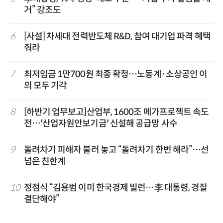
거” 강조도
6
[사설] 차세대 전력반도체 R&D, 참여 대기업 파격 혜택
줘라
7
최저임금 1만700원 최종 확정…노동계·소상공인 이
의 모두 기각
8
[하반기 업무보고]산업부, 1600조 메가프로젝트 속도
전…'산업자원안보기금' 신설해 공급망 사수
9
돌려차기 피해자 불러 놓고 “돌려차기 한번 해라”…선
넘은 친한계
10
정점식 “김용범 이미 한국경제 빌런…李 대통령, 경질
결단해야”