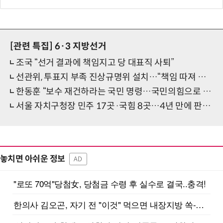
[관련 특집]
6·3 지방선거
조국 “선거 결과에 책임지고 당 대표직 사퇴”
선관위, 투표지 부족 진상규명위 설치…“책임 따져 결과 밝히겠다”
한동훈 “보수 재건하라는 국민 명령…국민의힘으로 돌아갈 것”
서울 자치구청장 민주 17곳·국힘 8곳…4년 만에 판세 정반대로
놓치면 아쉬운 정보
AD