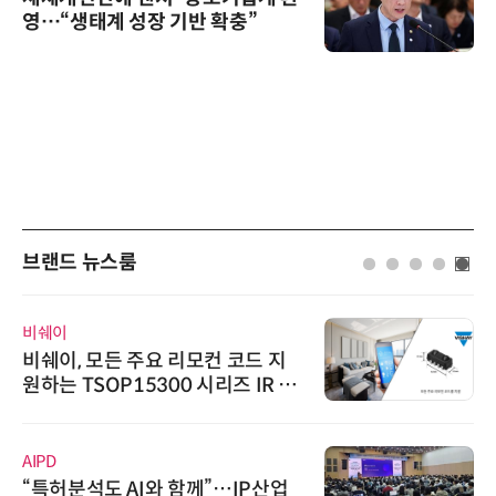
영…“생태계 성장 기반 확충”
브랜드 뉴스룸
시큐어링크
모든 주요 리모컨 코드 지
시큐어링크
SOP15300 시리즈 IR 수
흥원 AI 초
시
정
슈퍼솔루션
도 AI와 함께”…IP산업
슈퍼솔루션, 2