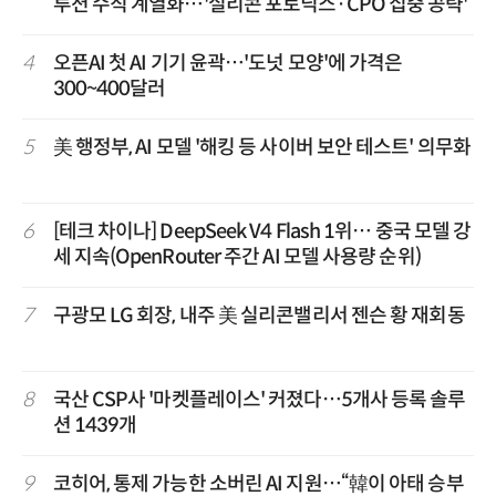
루션 수직 계열화…'실리콘 포토닉스·CPO 집중 공략'
4
오픈AI 첫 AI 기기 윤곽…'도넛 모양'에 가격은
300~400달러
5
美 행정부, AI 모델 '해킹 등 사이버 보안 테스트' 의무화
6
[테크 차이나] DeepSeek V4 Flash 1위… 중국 모델 강
세 지속(OpenRouter 주간 AI 모델 사용량 순위)
7
구광모 LG 회장, 내주 美 실리콘밸리서 젠슨 황 재회동
8
국산 CSP사 '마켓플레이스' 커졌다…5개사 등록 솔루
션 1439개
9
코히어, 통제 가능한 소버린 AI 지원…“韓이 아태 승부