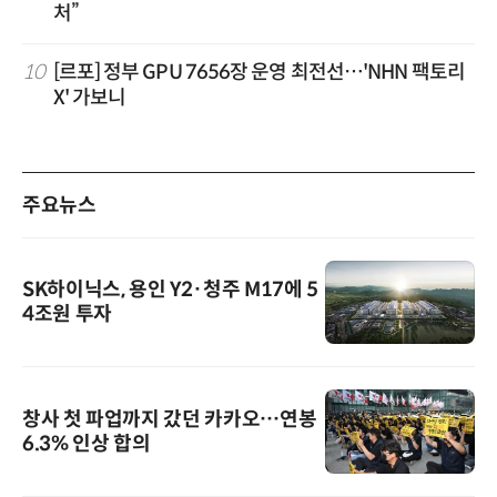
처”
10
[르포] 정부 GPU 7656장 운영 최전선…'NHN 팩토리
X' 가보니
주요뉴스
SK하이닉스, 용인 Y2·청주 M17에 5
4조원 투자
창사 첫 파업까지 갔던 카카오…연봉
6.3% 인상 합의