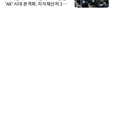
시대 본격화, 지식재산처 1호
ooling S
데이터분석사 탄생
노보센스
노보센스, 
난제 극복…
기