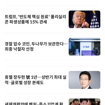
트럼프, '반도체 핵심 원료' 폴리실리
콘 파생상품에 15% 관세
경찰 압수 코인, 두나무가 보관한다…
최종 낙찰자 선정
휴젤 장두현 號 1년…상반기 최대 실
적·글로벌 성장 본궤도
세제개편안에 벤처·중소기업계 환