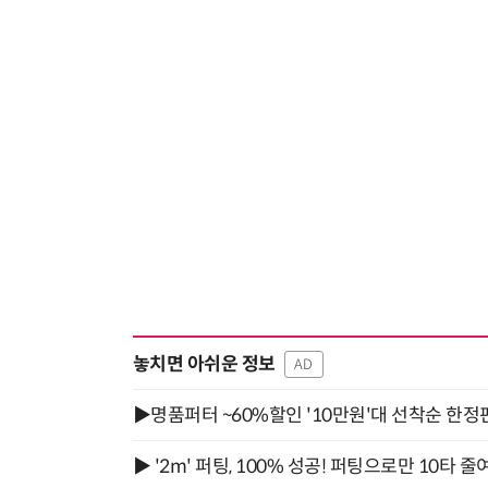
놓치면 아쉬운 정보
AD
▶명품퍼터 ~60%할인 '10만원'대 선착순 한정
▶ '2m' 퍼팅, 100% 성공! 퍼팅으로만 10타 줄