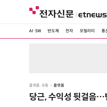
AI·SW
반도체
전자
모빌리티
통
플랫폼·유통
플랫폼
당근, 수익성 뒷걸음…