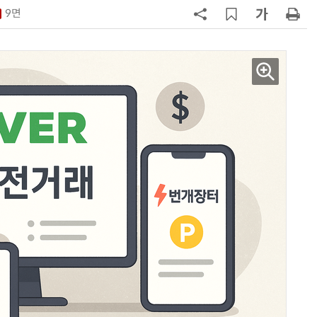
9면
7
쿠팡Inc, 상반기 영업적자 1.2조 육
박…2년치 이익 넘어서
8
카카오, 역대 최대 분기 실적…카톡
에 쿠팡이츠 연동해 주문부터 결제
지
9
“쿠팡, 7월 결제액 6조1100억 '역대
최대'…쿠팡이츠도 신기록”
10
우유 감산 협상 8월 말로 연장…산
기준 놓고 '평행선'