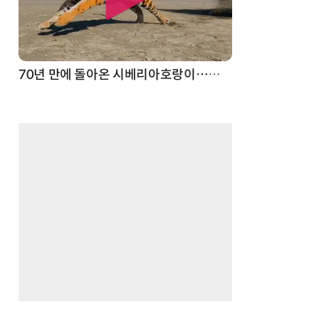
70년 만에 돌아온 시베리아호랑이…카자흐스탄 야생에 풀렸다