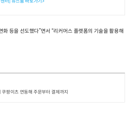
센터] 뉴스룸 바로가기>
반려견 유골을 우주에 뿌렸다…GPS 추적기로 회수까지 성공
“입으면 전투력 상승?” 드래곤볼 전투복 닮은 중량조끼
면화 등을 선도했다”면서 “리커머스 플랫폼의 기술을 활용해
에 쿠팡이츠 연동해 주문부터 결제까지