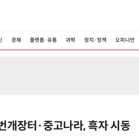
신
경제
플랫폼·유통
과학
정치·정책
오피니언
번개장터·중고나라, 흑자 시동
6
“찰떡같이 알아듣네”…카카오, '카
나-o' 음성 생성 기술 고도화