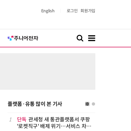
English
로그인
회원가입
플랫폼·유통 많이 본 기사
나
1
단독
관세청 새 통관플랫폼서 쿠팡
6
“찰떡같이
'로켓직구' 배제 위기…서비스 차질
나-o' 