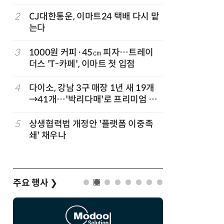
빚나
2
CJ대한통운, 이마트24 택배 다시 맡
7
쿠팡Inc,
는다
박…2년
3
1000원 커피·45㎝ 피자…트레이
8
카카오, 
까
더스 'T-카페', 이마트 첫 입점
에 쿠팡이
지
4
다이소, 강남 3구 매장 1년 새 19개
9
“쿠팡, 7
→41개…'박리다매'로 프리미엄 상
최대'…
권 정조준
정
5
상생협력법 개정안 '플랫폼 이중족
10
우유 감산
쇄' 채우나
기준 놓고
주요 행사
❯