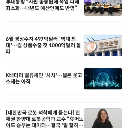
李대통령 “자원 총동원해 폭염 피해
최소화…내년도 예산안에도 반영”
6월 경상수지 497억달러 '역대 최
대'…월 상품수출 첫 1000억달러 돌
파
K배터리 밸류체인 '시차'…셀은 웃고
소재는 아직
[대한민국 로봇 석학에게 듣는다] 한
재권 한양대 로봇공학과 교수 “휴머노
이드 승부는 데이터…결국 '일 잘하는