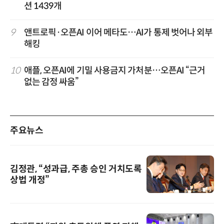
션 1439개
9
앤트로픽·오픈AI 이어 메타도…AI가 통제 벗어나 외부
해킹
10
애플, 오픈AI에 기밀 사용금지 가처분…오픈AI “근거
없는 감정 싸움”
주요뉴스
김정관, “성과급, 주총 승인 거치도록
상법 개정”