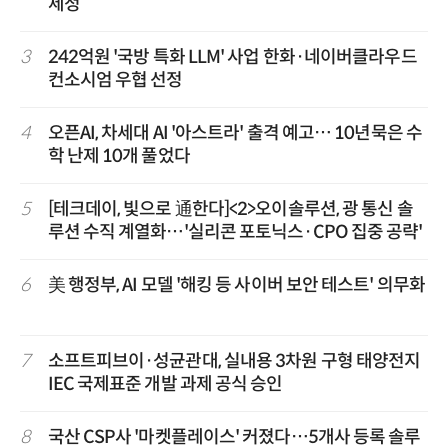
제정
3
242억원 '국방 특화 LLM' 사업 한화·네이버클라우드
컨소시엄 우협 선정
4
오픈AI, 차세대 AI '아스트라' 출격 예고… 10년묵은 수
학 난제 10개 풀었다
5
[테크데이, 빛으로 通한다]<2>오이솔루션, 광 통신 솔
루션 수직 계열화…'실리콘 포토닉스·CPO 집중 공략'
6
美 행정부, AI 모델 '해킹 등 사이버 보안 테스트' 의무화
7
소프트피브이·성균관대, 실내용 3차원 구형 태양전지
IEC 국제표준 개발 과제 공식 승인
8
국산 CSP사 '마켓플레이스' 커졌다…5개사 등록 솔루