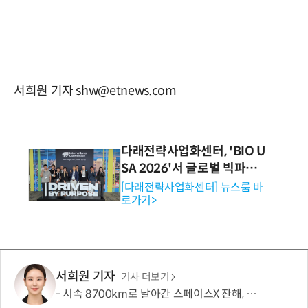
서희원 기자 shw@etnews.com
다래전략사업화센터, 'BIO U
SA 2026'서 글로벌 빅파마
와의 비즈니스 미팅 지원…K
[다래전략사업화센터] 뉴스룸 바
로가기>
-바이오 해외 진출 교두보 확
보
서희원 기자
기사 더보기
시속 8700km로 날아간 스페이스X 잔해, 달에 '30m' 분화구 남겼다