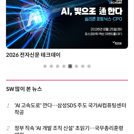
제8회 AI정부 혁신 콘퍼런스
SW 많이 본 뉴스
1
'AI 고속도로' 깐다…삼성SDS 주도 국가AI컴퓨팅센터
착공
2
정부 직속 'AI 개발 조직 신설' 초읽기…국무총리훈령