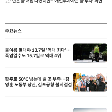
10
한은 금 매입 나섰지만…개인투자자는 금 투자 '외면'
주요뉴스
올여름 열대야 13.7일 '역대 최다'…
폭염일수도 15.7일로 역대 4위
활주로 50℃ 넘는데 쉴 곳 부족…김
영훈 노동부 장관, 김포공항 불시점검