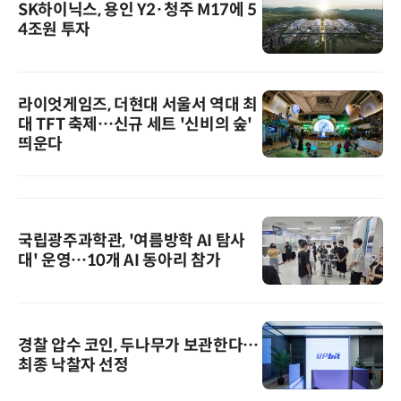
SK하이닉스, 용인 Y2·청주 M17에 5
4조원 투자
라이엇게임즈, 더현대 서울서 역대 최
대 TFT 축제…신규 세트 '신비의 숲'
띄운다
국립광주과학관, '여름방학 AI 탐사
대' 운영…10개 AI 동아리 참가
경찰 압수 코인, 두나무가 보관한다…
최종 낙찰자 선정