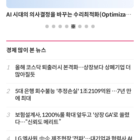
AI 시대의 의사결정을 바꾸는 수리최적화(Optimization): 실제 산업 적용 사례와 활용 전략
경제 많이 본 뉴스
1
올해 코스닥 퇴출러시 본격화…상장보다 상폐기업 더
많아질듯
2
5대 은행 회수불능 '추정손실' 1조2109억원 …7년 만
에 최대
3
보험설계사, 1200%룰 확대 앞두고 '상장 GA'로 쏠렸
다…“신뢰도 메리트”
4
LG 엑사원, 中企 제조현장 '전파'…대기업과 협력사 AI