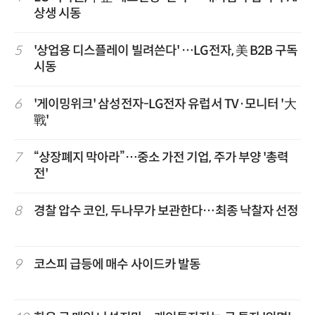
상생 시동
5
'상업용 디스플레이 빌려쓴다' …LG전자, 美 B2B 구독
시동
6
'게이밍위크' 삼성전자-LG전자 유럽서 TV·모니터 '大
戰'
7
“상장폐지 막아라”…중소 가전 기업, 주가 부양 '총력
전'
8
경찰 압수 코인, 두나무가 보관한다…최종 낙찰자 선정
9
코스피 급등에 매수 사이드카 발동