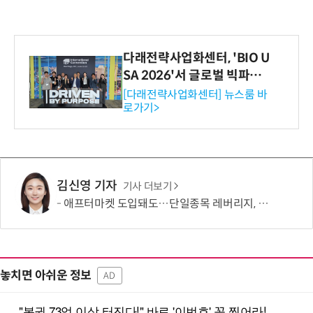
다래전략사업화센터, 'BIO U
SA 2026'서 글로벌 빅파마
와의 비즈니스 미팅 지원…K
[다래전략사업화센터] 뉴스룸 바
로가기>
-바이오 해외 진출 교두보 확
보
김신영 기자
기사 더보기
애프터마켓 도입돼도…단일종목 레버리지, 거래 가능성 희박
놓치면 아쉬운 정보
AD