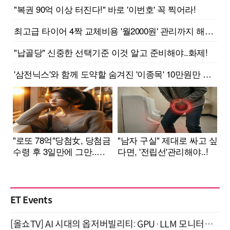
ET Events
[올쇼TV] AI 시대의 옵저버빌리티: GPU·LLM 모니터링부터 AI 기반 장애 대응까지 (8/11 생방송)