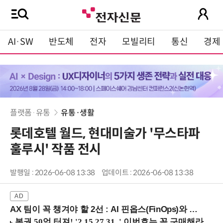
AI·SW
반도체
전자
모빌리티
통신
경제
플랫폼·유통
유통·생활
롯데호텔 월드, 현대미술가 '무스타파
훌루시' 작품 전시
발행일 : 2026-06-08 13:38
업데이트 : 2026-06-08 13:38
AX 팀이 꼭 챙겨야 할 2선 : AI 핀옵스(FinOps)와 토큰 거버넌스 (8/21 잠실역)