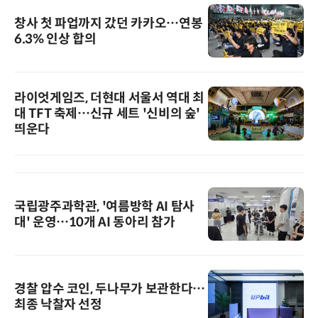
창사 첫 파업까지 갔던 카카오…연봉
6.3% 인상 합의
라이엇게임즈, 더현대 서울서 역대 최
대 TFT 축제…신규 세트 '신비의 숲'
띄운다
국립광주과학관, '여름방학 AI 탐사
대' 운영…10개 AI 동아리 참가
경찰 압수 코인, 두나무가 보관한다…
최종 낙찰자 선정