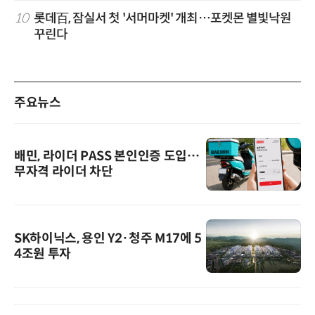
10
롯데百, 잠실서 첫 '서머마켓' 개최…포켓몬 별빛낙원
꾸린다
주요뉴스
배민, 라이더 PASS 본인인증 도입…
무자격 라이더 차단
SK하이닉스, 용인 Y2·청주 M17에 5
4조원 투자