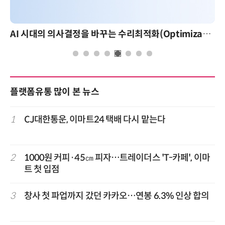
AI 시대의 의사결정을 바꾸는 수리최적화(Optimization): 실제 산업 적용 사례와 활용 전략
플랫폼유통 많이 본 뉴스
1
CJ대한통운, 이마트24 택배 다시 맡는다
2
1000원 커피·45㎝ 피자…트레이더스 'T-카페', 이마
트 첫 입점
3
창사 첫 파업까지 갔던 카카오…연봉 6.3% 인상 합의