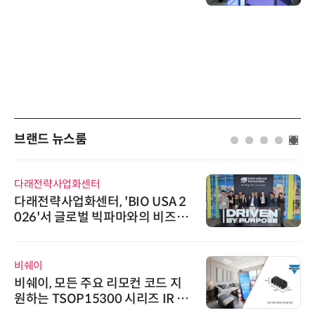
브랜드 뉴스룸
다래전략사업화센터
다래전략사업화센터, 'BIO USA 2
026'서 글로벌 빅파마와의 비즈니
스 미팅 지원…K-바이오 해외 진출
교두보 확보
비쉐이
비쉐이, 모든 주요 리모컨 코드 지
원하는 TSOP15300 시리즈 IR 수
신기 출시