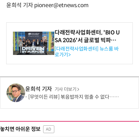
윤희석 기자 pioneer@etnews.com
다래전략사업화센터, 'BIO U
SA 2026'서 글로벌 빅파마
와의 비즈니스 미팅 지원…K
[다래전략사업화센터] 뉴스룸 바
로가기>
-바이오 해외 진출 교두보 확
보
윤희석 기자
기사 더보기
[무엇이든 리뷰] 볶음밥까지 멈출 수 없다…하림 '별미요리 닭갈비' 한 끼 실험
놓치면 아쉬운 정보
AD