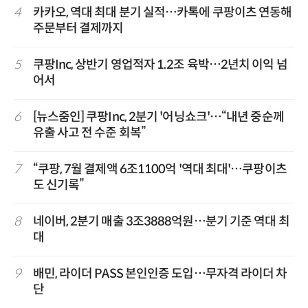
4
카카오, 역대 최대 분기 실적…카톡에 쿠팡이츠 연동해
주문부터 결제까지
5
쿠팡Inc, 상반기 영업적자 1.2조 육박…2년치 이익 넘
어서
6
[뉴스줌인] 쿠팡Inc, 2분기 '어닝쇼크'…“내년 중순께
유출 사고 전 수준 회복”
7
“쿠팡, 7월 결제액 6조1100억 '역대 최대'…쿠팡이츠
도 신기록”
8
네이버, 2분기 매출 3조3888억원…분기 기준 역대 최
대
9
배민, 라이더 PASS 본인인증 도입…무자격 라이더 차
단