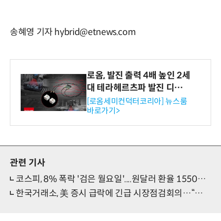
송혜영 기자 hybrid@etnews.com
로옴, 발진 출력 4배 높인 2세
대 테라헤르츠파 발진 디바이
스 개발
[로옴세미컨덕터코리아] 뉴스룸
바로가기>
관련 기사
코스피, 8% 폭락 '검은 월요일'....원달러 환율 1550원으로 개장
한국거래소, 美 증시 급락에 긴급 시장점검회의…“시장 안정 운영 총력”