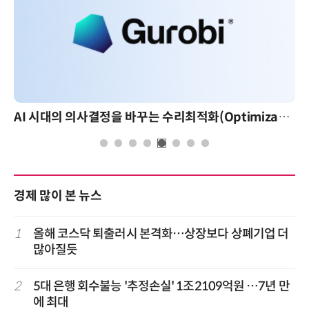
AI 시대의 의사결정을 바꾸는 수리최적화(Optimization): 실제 산업 적용 사례와 활용 전략
경제 많이 본 뉴스
1
올해 코스닥 퇴출러시 본격화…상장보다 상폐기업 더
많아질듯
2
5대 은행 회수불능 '추정손실' 1조2109억원 …7년 만
에 최대