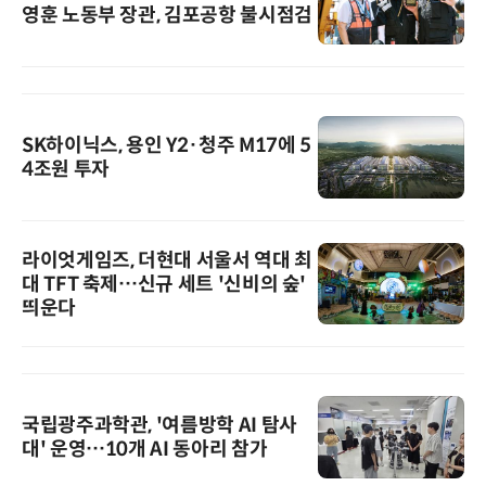
영훈 노동부 장관, 김포공항 불시점검
SK하이닉스, 용인 Y2·청주 M17에 5
4조원 투자
라이엇게임즈, 더현대 서울서 역대 최
대 TFT 축제…신규 세트 '신비의 숲'
띄운다
국립광주과학관, '여름방학 AI 탐사
대' 운영…10개 AI 동아리 참가