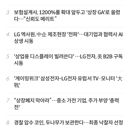
3
보험설계사, 1200%룰 확대 앞두고 '상장 GA'로 쏠렸
다…“신뢰도 메리트”
4
LG 엑사원, 中企 제조현장 '전파'…대기업과 협력사 AI
상생 시동
5
'상업용 디스플레이 빌려쓴다' …LG전자, 美 B2B 구독
시동
6
'게이밍위크' 삼성전자-LG전자 유럽서 TV·모니터 '大
戰'
7
“상장폐지 막아라”…중소 가전 기업, 주가 부양 '총력
전'
8
경찰 압수 코인, 두나무가 보관한다…최종 낙찰자 선정