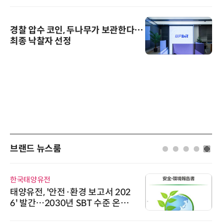
경찰 압수 코인, 두나무가 보관한다…
최종 낙찰자 선정
브랜드 뉴스룸
한국태양유전
태양유전, '안전·환경 보고서 202
6' 발간…2030년 SBT 수준 온실
가스 감축 추진