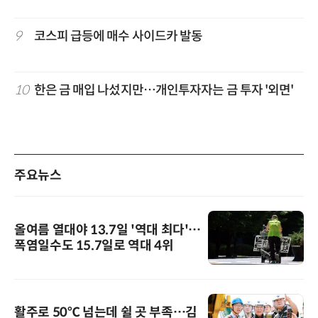
9
코스피 급등에 매수 사이드카 발동
10
한은 금 매입 나섰지만…개인투자자는 금 투자 '외면'
주요뉴스
올여름 열대야 13.7일 '역대 최다'…
폭염일수도 15.7일로 역대 4위
활주로 50℃ 넘는데 쉴 곳 부족…김