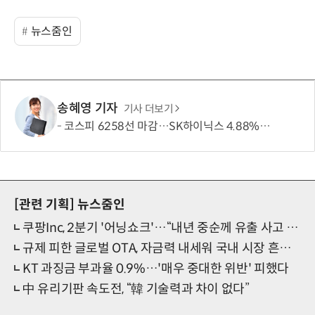
뉴스줌인
송혜영 기자
기사 더보기
코스피 6258선 마감…SK하이닉스 4.88% 내려
[관련 기획]
뉴스줌인
쿠팡Inc, 2분기 '어닝쇼크'…“내년 중순께 유출 사고 전 수준 회복”
규제 피한 글로벌 OTA, 자금력 내세워 국내 시장 흔든다
KT 과징금 부과율 0.9%…'매우 중대한 위반' 피했다
中 유리기판 속도전, “韓 기술력과 차이 없다”