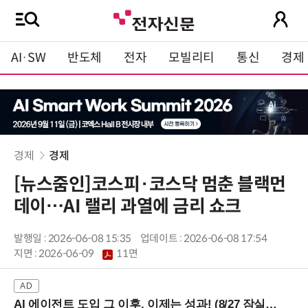
AI·SW
반도체
전자
모빌리티
통신
경제
경제
경제
[뉴스줌인]코스피·코스닥 멈춘 블랙먼
데이…AI 랠리 과열에 금리 쇼크
발행일 : 2026-06-08 15:35
업데이트 : 2026-06-08 17:54
지면 :
2026-06-09
11면
AI 에이전트 도입 그 이후, 이제는 성과! (8/27 잠실역)