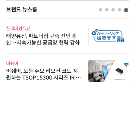
브랜드 뉴스룸
AIPD
“특허분석도 AI와 함께”…IP산업
'AX' 시대 본격화, 지식재산처 1호
AI IP데이터분석사 탄생
위고페어
위고페어, 서울AI허브 '2026 AI 전
환(AX) 지원사업' 컨소시엄 선정
다래전략사업화센터
다래전략사업화센터, 'BIO USA 2
026'서 글로벌 빅파마와의 비즈니
스 미팅 지원…K-바이오 해외 진출
교두보 확보