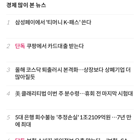
경제 많이 본 뉴스
1
삼성페이에서 '티머니 K-패스' 쓴다
2
단독
쿠팡에서 카드대출 받는다
3
올해 코스닥 퇴출러시 본격화…상장보다 상폐기업 더
많아질듯
4
美 클래리티법 이번 주 분수령…휴회 전 마지막 시험대
5
5대 은행 회수불능 '추정손실' 1조2109억원 …7년 만
에 최대