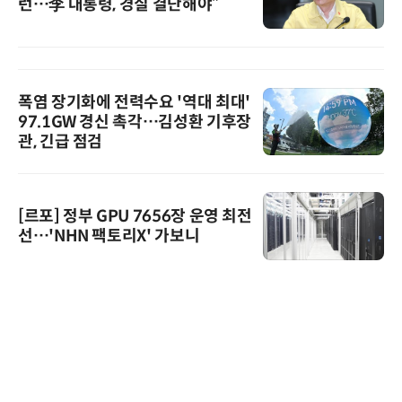
런…李 대통령, 경질 결단해야”
폭염 장기화에 전력수요 '역대 최대'
97.1GW 경신 촉각…김성환 기후장
관, 긴급 점검
[르포] 정부 GPU 7656장 운영 최전
선…'NHN 팩토리X' 가보니