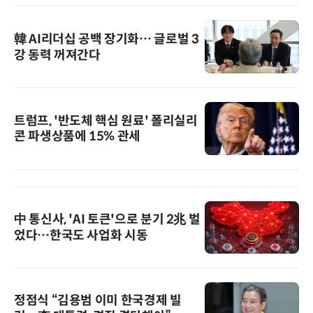
韓 AI리더십 공백 장기화… 글로벌 3
강 동력 꺼져간다
트럼프, '반도체 핵심 원료' 폴리실리
콘 파생상품에 15% 관세
中 통신사, 'AI 토큰'으로 분기 2兆 벌
었다…한국도 사업화 시동
정점식 “김용범 이미 한국경제 빌