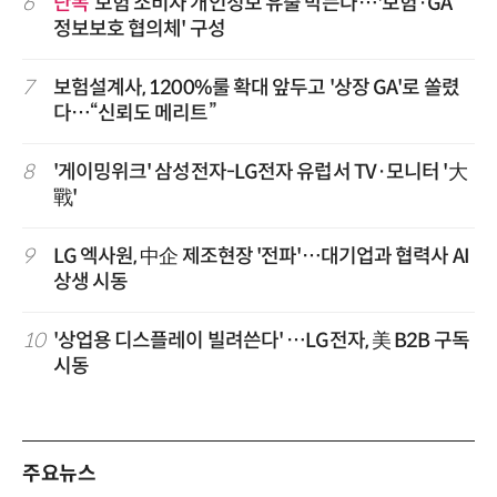
6
단독
보험 소비자 개인정보 유출 막는다…'보험·GA
정보보호 협의체' 구성
7
보험설계사, 1200%룰 확대 앞두고 '상장 GA'로 쏠렸
다…“신뢰도 메리트”
8
'게이밍위크' 삼성전자-LG전자 유럽서 TV·모니터 '大
戰'
9
LG 엑사원, 中企 제조현장 '전파'…대기업과 협력사 AI
상생 시동
10
'상업용 디스플레이 빌려쓴다' …LG전자, 美 B2B 구독
시동
주요뉴스