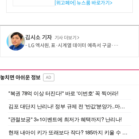
시엄 선정
[위고페어] 뉴스룸 바로가기>
김시소 기자
기사 더보기
LG 엑사원, 표·시계열 데이터 예측서 구글·알리바바 제쳐
놓치면 아쉬운 정보
AD