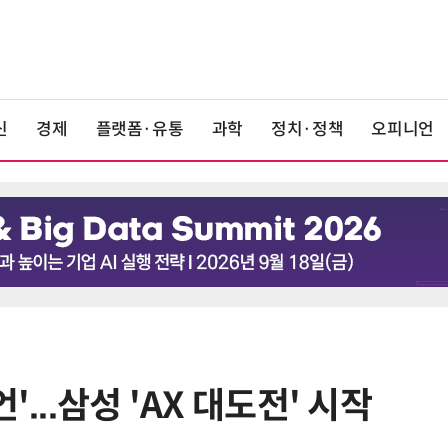
신
경제
플랫폼·유통
과학
정치·정책
오피니언
'...삼성 'AX 대도전' 시작
6
단독
보험 소비자 개인정보 유출 막
는다…'보험·GA 정보보호 협의체'