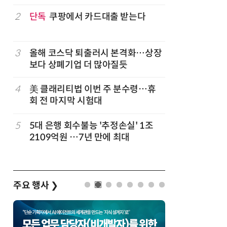
구성
럽
2
단독
쿠팡에서 카드대출 받는다
7
'게이밍위
서 TV·모
3
올해 코스닥 퇴출러시 본격화…상장
8
LG 엑사
보다 상폐기업 더 많아질듯
대기업과 
4
美 클래리티법 이번 주 분수령…휴
9
500조 
회 전 마지막 시험대
테크…AI
5
5대 은행 회수불능 '추정손실' 1조
10
코스피 급
2109억원 …7년 만에 최대
주요 행사
❯