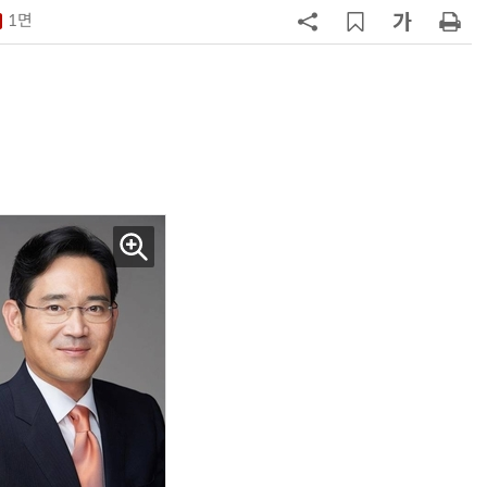
구성
1면
7
'게이밍위크' 삼성전자-LG전자 유
서 TV·모니터 '大戰'
8
LG 엑사원, 中企 제조현장 '전파'…
대기업과 협력사 AI 상생 시동
9
500조 퇴직연금 시장 노리는 RA 핀
테크…AI 연금운용 경쟁 본격화
10
코스피 급등에 매수 사이드카 발동