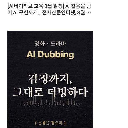
[AI네이티브 교육 8월 일정] AI 활용을 넘
어 AI 구현까지...전자신문인터넷, 8월 실
전 교육·워크숍 개최 발행일 : 2026-07-
23 10:46