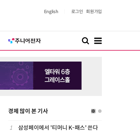
English
로그인
회원가입
경제 많이 본 기사
1
삼성페이에서 '티머니 K-패스' 쓴다
6
단독
보험
는다…'보