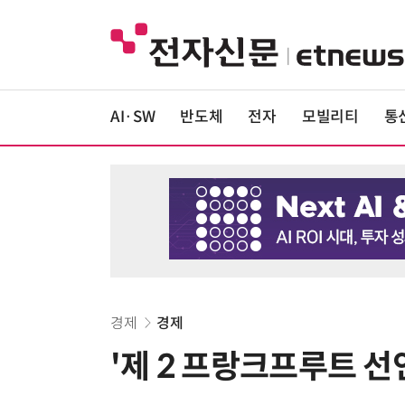
AI·SW
반도체
전자
모빌리티
통
경제
경제
'제 2 프랑크프루트 선언