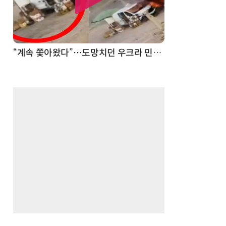
“계속 쫓아왔다”…도망치던 우크라 민간인 공격한 러 자폭 드론