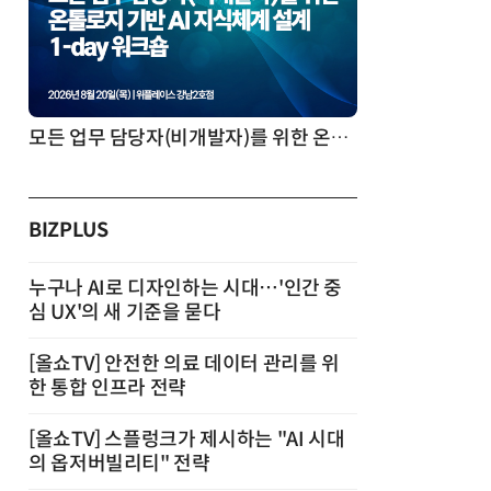
모든 업무 담당자(비개발자)를 위한 온톨로지 기반 AI 지식체계 설계 1-day 워크숍
BIZPLUS
누구나 AI로 디자인하는 시대…'인간 중
심 UX'의 새 기준을 묻다
[올쇼TV] 안전한 의료 데이터 관리를 위
한 통합 인프라 전략
[올쇼TV] 스플렁크가 제시하는 "AI 시대
의 옵저버빌리티" 전략