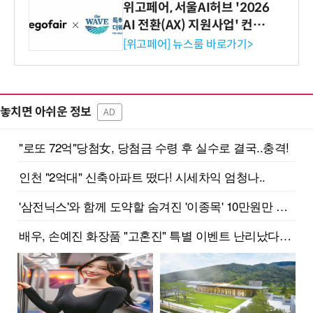
위고페어, 서울AI허브 '2026
AI 전환(AX) 지원사업' 컨소
시엄 선정
[위고페어] 뉴스룸 바로가기>
놓치면 아쉬운 정보
AD