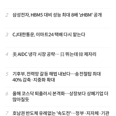
2
삼성전자, HBM5 대비 성능 최대 8배 'zHBM' 공개
3
CJ대한통운, 이마트24 택배 다시 맡는다
4
美 AIDC 냉각 시장 공략… 日 뛰는데 韓 제자리
5
기후부, 전력망 갈등 해법 내놨다…송전철탑 최대
40% 감축·지중화 확대
6
올해 코스닥 퇴출러시 본격화…상장보다 상폐기업 더
많아질듯
7
호남권 반도체 유례없는 '속도전'…정부·지자체·기관