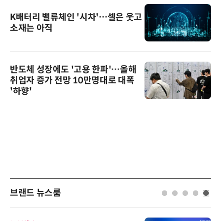
K배터리 밸류체인 '시차'…셀은 웃고
소재는 아직
반도체 성장에도 '고용 한파'…올해
취업자 증가 전망 10만명대로 대폭
'하향'
브랜드 뉴스룸