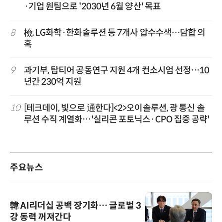
·기업 원팀으로 '2030년 6월 양산' 목표
8
檢, LG화학·한화솔루션 등 7개사 압수수색…담합 의
혹
9
과기부, 탑티어 공동연구 지원 4개 컨소시엄 선정…10
년간 230억 지원
10
[테크데이, 빛으로 通한다]<2>오이솔루션, 광 통신 솔
루션 수직 계열화…'실리콘 포토닉스·CPO 집중 공략'
주요뉴스
韓 AI리더십 공백 장기화… 글로벌 3
강 동력 꺼져간다