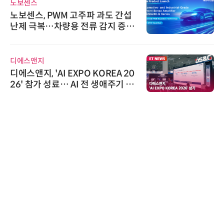
노보센스
노보센스, PWM 고주파 과도 간섭
난제 극복…차량용 전류 감지 증폭
기
디에스앤지
디에스앤지, 'AI EXPO KOREA 20
26' 참가 성료… AI 전 생애주기 아
우르는 통합 솔루션 선봬