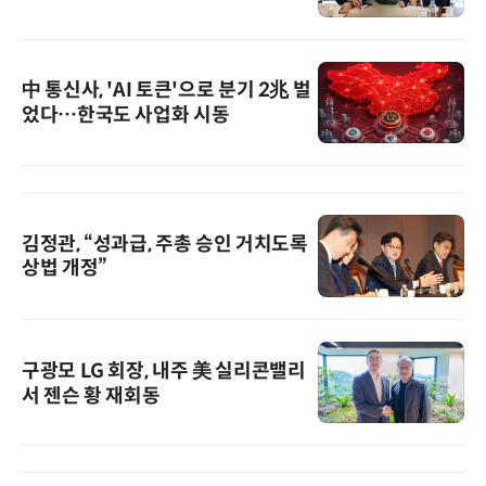
中 통신사, 'AI 토큰'으로 분기 2兆 벌
었다…한국도 사업화 시동
김정관, “성과급, 주총 승인 거치도록
상법 개정”
구광모 LG 회장, 내주 美 실리콘밸리
서 젠슨 황 재회동