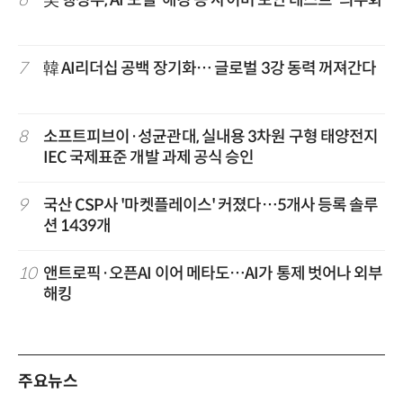
7
韓 AI리더십 공백 장기화… 글로벌 3강 동력 꺼져간다
8
소프트피브이·성균관대, 실내용 3차원 구형 태양전지
IEC 국제표준 개발 과제 공식 승인
9
국산 CSP사 '마켓플레이스' 커졌다…5개사 등록 솔루
션 1439개
10
앤트로픽·오픈AI 이어 메타도…AI가 통제 벗어나 외부
해킹
주요뉴스