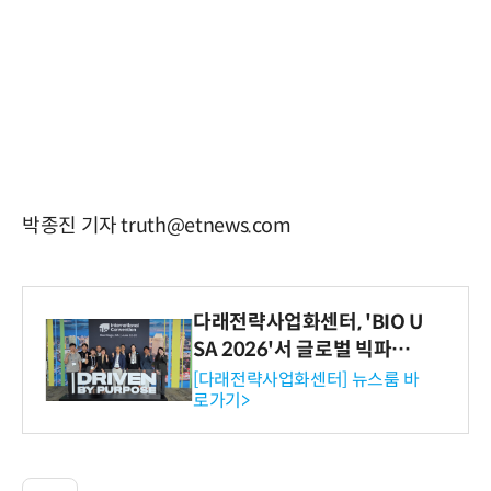
박종진 기자 truth@etnews.com
다래전략사업화센터, 'BIO U
SA 2026'서 글로벌 빅파마
와의 비즈니스 미팅 지원…K
[다래전략사업화센터] 뉴스룸 바
로가기>
-바이오 해외 진출 교두보 확
보