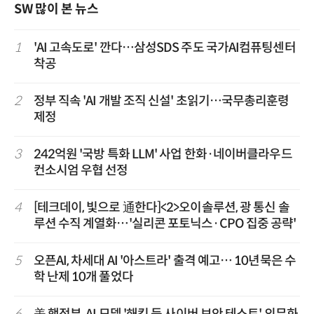
SW 많이 본 뉴스
1
'AI 고속도로' 깐다…삼성SDS 주도 국가AI컴퓨팅센터
착공
2
정부 직속 'AI 개발 조직 신설' 초읽기…국무총리훈령
제정
3
242억원 '국방 특화 LLM' 사업 한화·네이버클라우드
컨소시엄 우협 선정
4
[테크데이, 빛으로 通한다]<2>오이솔루션, 광 통신 솔
루션 수직 계열화…'실리콘 포토닉스·CPO 집중 공략'
5
오픈AI, 차세대 AI '아스트라' 출격 예고… 10년묵은 수
학 난제 10개 풀었다
6
美 행정부, AI 모델 '해킹 등 사이버 보안 테스트' 의무화