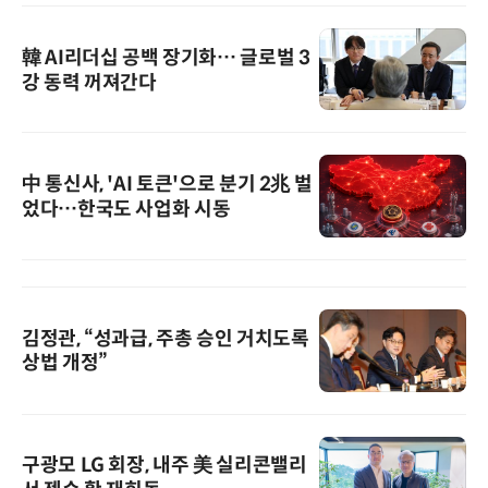
韓 AI리더십 공백 장기화… 글로벌 3
강 동력 꺼져간다
中 통신사, 'AI 토큰'으로 분기 2兆 벌
었다…한국도 사업화 시동
김정관, “성과급, 주총 승인 거치도록
상법 개정”
구광모 LG 회장, 내주 美 실리콘밸리