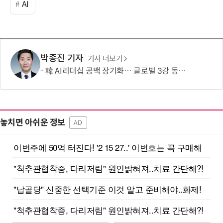
AI
박종진 기자
기사 더보기
韓 AI리더십 공백 장기화… 글로벌 3강 동력 꺼져간다
놓치면 아쉬운 정보
AD