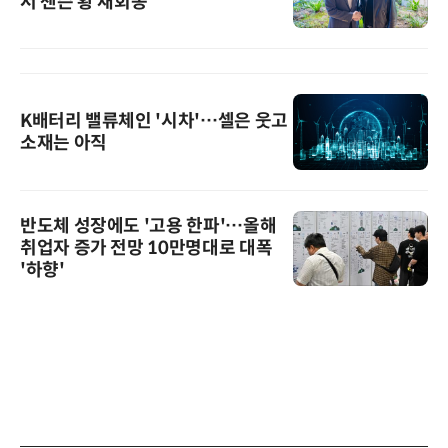
서 젠슨 황 재회동
K배터리 밸류체인 '시차'…셀은 웃고
소재는 아직
반도체 성장에도 '고용 한파'…올해
취업자 증가 전망 10만명대로 대폭
'하향'