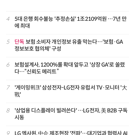
4
5대 은행 회수불능 '추정손실' 1조2109억원 …7년 만
에 최대
5
단독
보험 소비자 개인정보 유출 막는다…'보험·GA
정보보호 협의체' 구성
6
보험설계사, 1200%룰 확대 앞두고 '상장 GA'로 쏠렸
다…“신뢰도 메리트”
7
'게이밍위크' 삼성전자-LG전자 유럽서 TV·모니터 '大
戰'
8
'상업용 디스플레이 빌려쓴다' …LG전자, 美 B2B 구독
시동
9
LG 엑사원, 中企 제조현장 '전파'…대기업과 협력사 AI