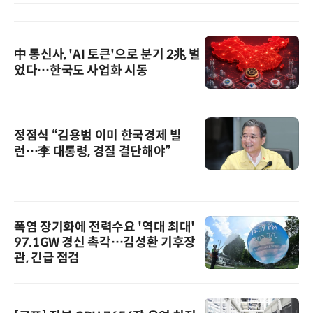
中 통신사, 'AI 토큰'으로 분기 2兆 벌
었다…한국도 사업화 시동
정점식 “김용범 이미 한국경제 빌
런…李 대통령, 경질 결단해야”
폭염 장기화에 전력수요 '역대 최대'
97.1GW 경신 촉각…김성환 기후장
관, 긴급 점검