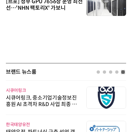
[르포] 정부 GPU 7656장 운영 최전
선…'NHN 팩토리X' 가보니
브랜드 뉴스룸
시큐어링크
시큐어링크, 중소기업기술정보진
흥원 AI 초격차 R&D 사업 최종 선
정
한국태양유전