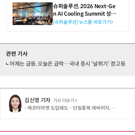
슈퍼솔루션, 2026 Next-Ge
n AI Cooling Summit 성황
리 성료
[슈퍼솔루션] 뉴스룸 바로가기>
관련 기사
어제는 급등, 오늘은 급락…국내 증시 '널뛰기' 경고등
김신영 기자
기사 더보기
애프터마켓 도입돼도…단일종목 레버리지, 거래 가능성 희박