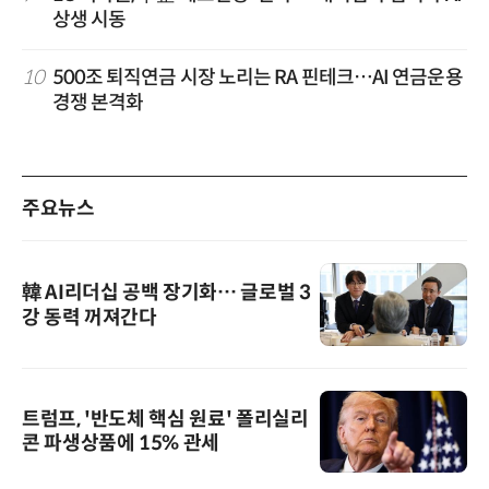
상생 시동
10
500조 퇴직연금 시장 노리는 RA 핀테크…AI 연금운용
경쟁 본격화
주요뉴스
韓 AI리더십 공백 장기화… 글로벌 3
강 동력 꺼져간다
트럼프, '반도체 핵심 원료' 폴리실리
콘 파생상품에 15% 관세