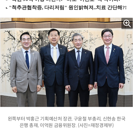
왼쪽부터 박홍근 기획예산처 장관, 구윤철 부총리, 신현송 한국
은행 총재, 이억원 금융위원장. (사진=재정경제부)