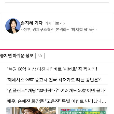
손지혜 기자
기사 더보기
정부, 경제구조혁신 본격화…'피지컬 AI' 육성·국가자산 관리체계 개편
놓치면 아쉬운 정보
AD