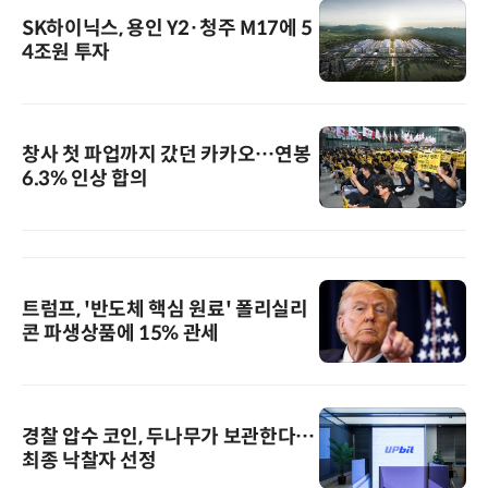
SK하이닉스, 용인 Y2·청주 M17에 5
4조원 투자
창사 첫 파업까지 갔던 카카오…연봉
6.3% 인상 합의
트럼프, '반도체 핵심 원료' 폴리실리
콘 파생상품에 15% 관세
경찰 압수 코인, 두나무가 보관한다…
최종 낙찰자 선정