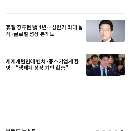
휴젤 장두현 號 1년…상반기 최대 실
적·글로벌 성장 본궤도
세제개편안에 벤처·중소기업계 환
영…“생태계 성장 기반 확충”