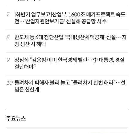
7
[하반기 업무보고]산업부, 1600조 메가프로젝트 속도
전…'산업자원안보기금' 신설해 공급망 사수
8
반도체 등 6대 첨단산업 '국내생산세액공제' 신설… 지
방 생산 시 혜택
9
정점식 “김용범 이미 한국경제 빌런…李 대통령, 경질
결단해야”
10
돌려차기 피해자 불러 놓고 “돌려차기 한번 해라”…선
넘은 친한계
주요뉴스