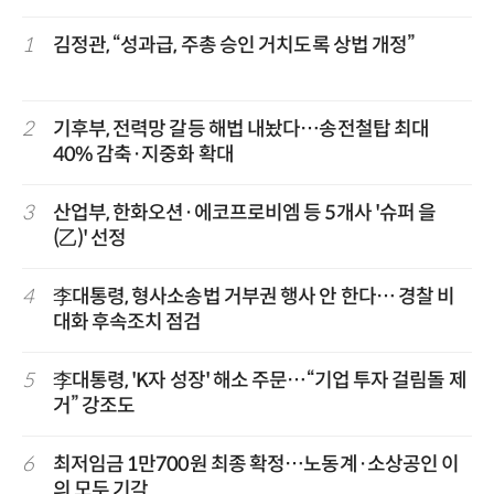
1
김정관, “성과급, 주총 승인 거치도록 상법 개정”
2
기후부, 전력망 갈등 해법 내놨다…송전철탑 최대
40% 감축·지중화 확대
3
산업부, 한화오션·에코프로비엠 등 5개사 '슈퍼 을
(乙)' 선정
4
李대통령, 형사소송법 거부권 행사 안 한다… 경찰 비
대화 후속조치 점검
5
李대통령, 'K자 성장' 해소 주문…“기업 투자 걸림돌 제
거” 강조도
6
최저임금 1만700원 최종 확정…노동계·소상공인 이
의 모두 기각