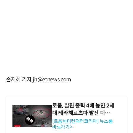
손지혜 기자 jh@etnews.com
로옴, 발진 출력 4배 높인 2세
대 테라헤르츠파 발진 디바이
스 개발
[로옴세미컨덕터코리아] 뉴스룸
바로가기>