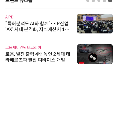
브랜드 뉴스룸
AIPD
“특허분석도 AI와 함께”…IP산업
'AX' 시대 본격화, 지식재산처 1호
AI IP데이터분석사 탄생
로옴세미컨덕터코리아
로옴, 발진 출력 4배 높인 2세대 테
라헤르츠파 발진 디바이스 개발