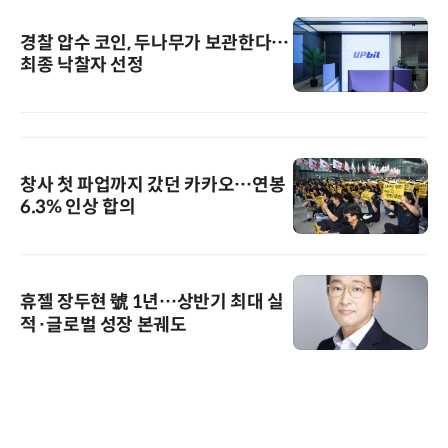
경찰 압수 코인, 두나무가 보관한다…
최종 낙찰자 선정
창사 첫 파업까지 갔던 카카오…연봉
6.3% 인상 합의
휴젤 장두현 號 1년…상반기 최대 실
적·글로벌 성장 본궤도