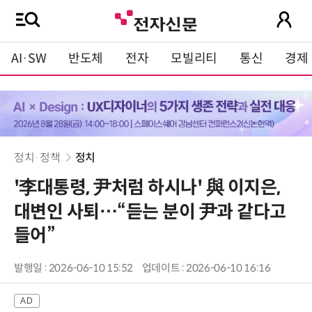
AI·SW
반도체
전자
모빌리티
통신
경제
정치·정책
정치
'李대통령, 尹처럼 하시나' 與 이지은,
대변인 사퇴…“듣는 분이 尹과 같다고
들어”
발행일 : 2026-06-10 15:52
업데이트 : 2026-06-10 16:16