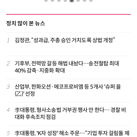
정치 많이 본 뉴스
1
김정관, “성과급, 주총 승인 거치도록 상법 개정”
2
기후부, 전력망 갈등 해법 내놨다…송전철탑 최대
40% 감축·지중화 확대
3
산업부, 한화오션·에코프로비엠 등 5개사 '슈퍼 을
(乙)' 선정
4
李대통령, 형사소송법 거부권 행사 안 한다… 경찰 비
대화 후속조치 점검
5
李대통령, 'K자 성장' 해소 주문…“기업 투자 걸림돌 제