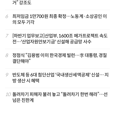
거” 강조도
6
최저임금 1만700원 최종 확정…노동계·소상공인 이
의 모두 기각
7
[하반기 업무보고]산업부, 1600조 메가프로젝트 속도
전…'산업자원안보기금' 신설해 공급망 사수
8
정점식 “김용범 이미 한국경제 빌런…李 대통령, 경질
결단해야”
9
반도체 등 6대 첨단산업 '국내생산세액공제' 신설… 지
방 생산 시 혜택
10
돌려차기 피해자 불러 놓고 “돌려차기 한번 해라”…선
넘은 친한계