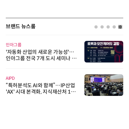
브랜드 뉴스룸
인아그룹
'자동화 산업의 새로운 가능성'…
인아그룹 전국 7개 도시 세미나 페
어 개최
AIPD
“특허분석도 AI와 함께”…IP산업
'AX' 시대 본격화, 지식재산처 1호
AI IP데이터분석사 탄생