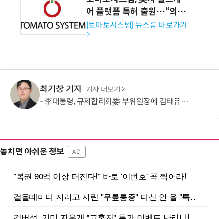
어 플랫폼 특허 출원…“의료
기관·보험사 공략”
[토마토시스템] 뉴스룸 바로가기
>
최기창 기자
기사 더보기
李대통령, 규제합리화委 부위원장에 김태유 서울대 공대 교수 위촉
놓치면 아쉬운 정보
AD