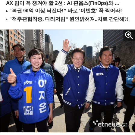
AX 팀이 꼭 챙겨야 할 2선 : AI 핀옵스(FinOps)와 토큰 거버넌스 (8/21 잠실역)