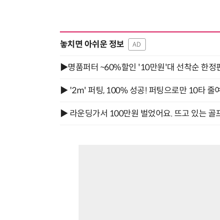
놓치면 아쉬운 정보
AD
▶명품퍼터 ~60%할인 '10만원'대 선착순 한정
▶ '2m' 퍼팅, 100% 성공! 퍼팅으로만 10타 줄
▶ 라운딩가서 100만원 벌었어요. 뜨고 있는 골