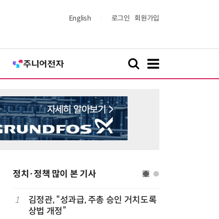
English
로그인
회원가입
정치·정책 많이 본 기사
1
김정관, “성과급, 주총 승인 거치도록
6
정점식 “
상법 개정”
런…李 대