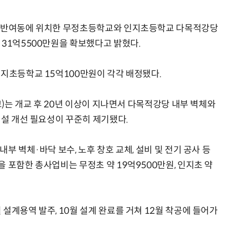
구 반여동에 위치한 무정초등학교와 인지초등학교 다목적강당
 31억5500만원을 확보했다고 밝혔다.
AI Native Enterprise를 지원하는 AI Ready Data 플랫폼 활용 전략
AI 시대의 옵저버빌리티: GPU·LLM 모니터링부터 AI 기반 장애 대응까지
인지초등학교 15억100만원이 각각 배정됐다.
교)는 개교 후 20년 이상이 지나면서 다목적강당 내부 벽체와
시설 개선 필요성이 꾸준히 제기됐다.
부 벽체·바닥 보수, 노후 창호 교체, 설비 및 전기 공사 등
 포함한 총사업비는 무정초 약 19억9500만원, 인지초 약
설계용역 발주, 10월 설계 완료를 거쳐 12월 착공에 들어가