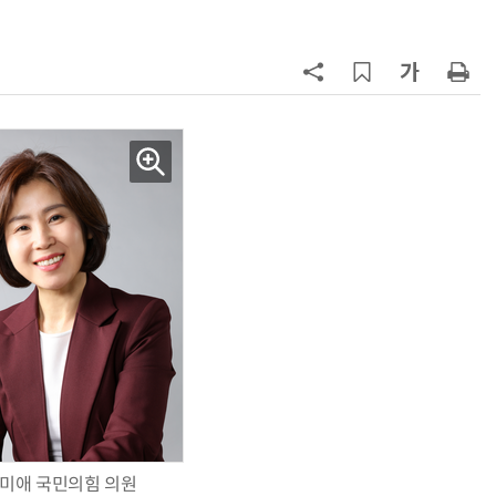
7
[하반기 업무보고]산업부, 1600조
메가프로젝트 속도전…'산업자원안
보기금' 신설해 공급망 사수
8
돌려차기 피해자 불러 놓고 “돌려차
기 한번 해라”…선 넘은 친한계
9
성균관대 김기강 센터장·이영희 교
수, 차세대 반도체 분야 전문서 세계
적 출판사서 발간
10
국힘, 李 대통령 '형소법 안 읽어봤
다' 발언 공세…“역대급 망언”
미애 국민의힘 의원