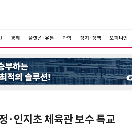
신
경제
플랫폼·유통
과학
정치·정책
오피니언
무정·인지초 체육관 보수 특교
6
정점식 “김용범 이미 한국경제 빌
런…李 대통령, 경질 결단해야”