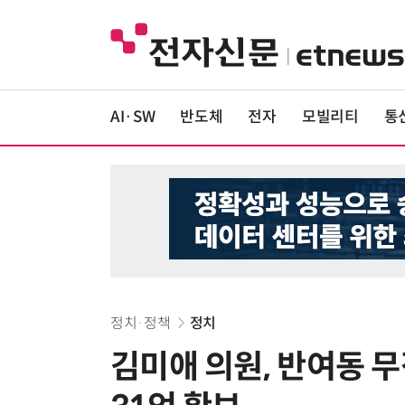
AI·SW
반도체
전자
모빌리티
통
정치·정책
정치
김미애 의원, 반여동 