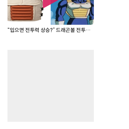
 순간
“입으면 전투력 상승?” 드래곤볼 전투복 닮은 중량조끼