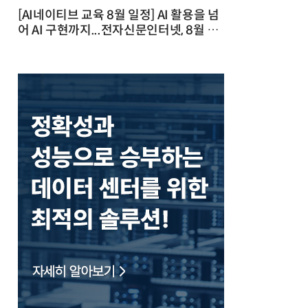
[AI네이티브 교육 8월 일정] AI 활용을 넘
어 AI 구현까지...전자신문인터넷, 8월 실
전 교육·워크숍 개최 발행일 : 2026-07-
23 10:46