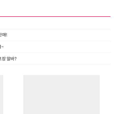
“계속 쫓아왔다”…도망치던 우크라 민간인 공격한 러 자폭 드론
진정한 우정?…친구 구하려다 둘 다 의자 틈에 목이 낀
판매!
여~
프장 알바?