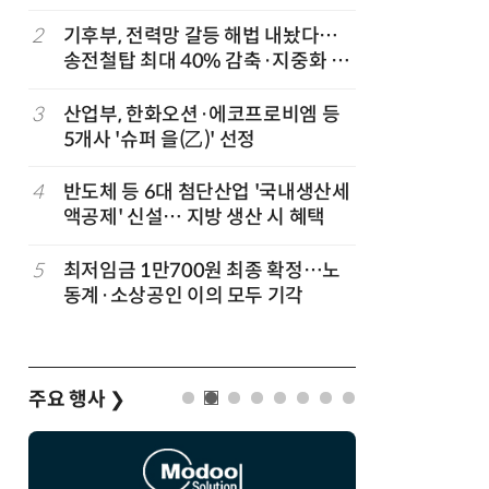
2
기후부, 전력망 갈등 해법 내놨다…
7
[하반기 
송전철탑 최대 40% 감축·지중화 확
메가프로
대
보기금' 
3
산업부, 한화오션·에코프로비엠 등
8
돌려차기 
5개사 '슈퍼 을(乙)' 선정
기 한번 
4
반도체 등 6대 첨단산업 '국내생산세
9
성균관대
액공제' 신설… 지방 생산 시 혜택
수, 차세
적 출판사
5
최저임금 1만700원 최종 확정…노
10
국힘, 李
동계·소상공인 이의 모두 기각
다' 발언
주요 행사
❯