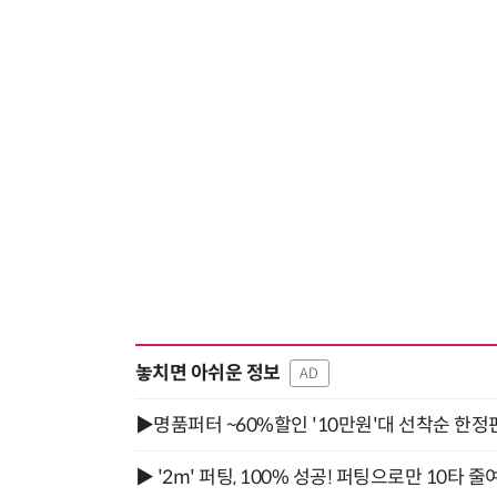
놓치면 아쉬운 정보
AD
▶명품퍼터 ~60%할인 '10만원'대 선착순 한정
▶ '2m' 퍼팅, 100% 성공! 퍼팅으로만 10타 줄