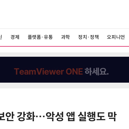
신
경제
플랫폼·유통
과학
정치·정책
오피니언
 보안 강화…악성 앱 실행도 막
6
K위성망 2035년까지 512기 띄운