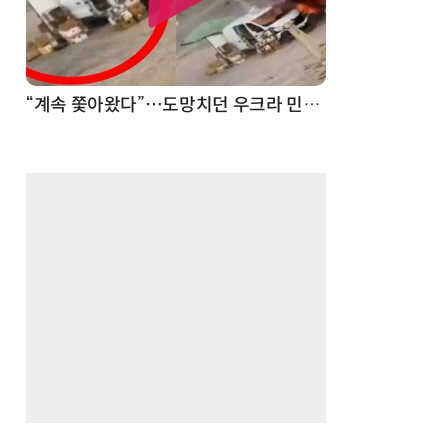
드론
반려견 유골을 우주에 뿌렸다…GPS 추적기로 회수까지 성공