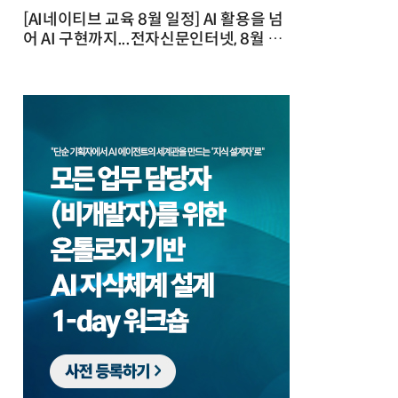
[AI네이티브 교육 8월 일정] AI 활용을 넘
어 AI 구현까지...전자신문인터넷, 8월 실
전 교육·워크숍 개최 발행일 : 2026-07-
23 10:46