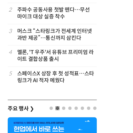
2
주파수 공동사용 첫발 뗀다…무선
7
뉴스는 그
마이크 대상 실증 착수
뉴스 무단
3
머스크 “스타링크가 전세계 인터넷
8
중고폰 안
과반 제공”…통신까지 삼킨다
불안 줄였
벌
4
멜론, 'T 우주'서 유튜브 프리미엄 라
9
中 통신사,
이트 결합상품 출시
었다…한
5
스페이스X 상장 후 첫 성적표…스타
10
[ET톡]
링크가 AI 적자 메웠다
주요 행사
❯