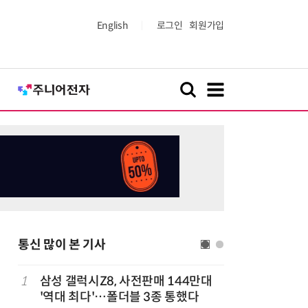
English
로그인
회원가입
통신 많이 본 기사
다
1
삼성 갤럭시Z8, 사전판매 144만대
6
K위성망 
'역대 최다'…폴더블 3종 통했다