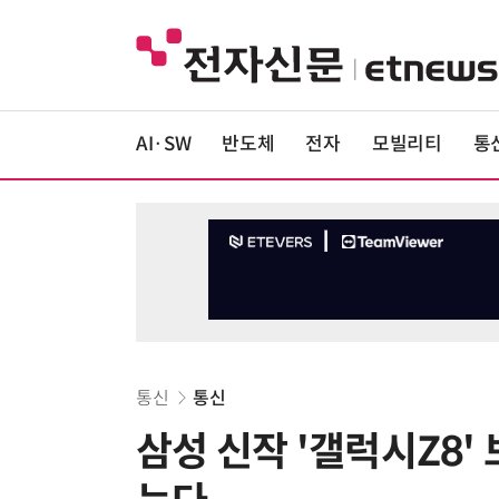
AI·SW
반도체
전자
모빌리티
통
통신
통신
삼성 신작 '갤럭시Z8'