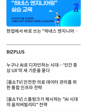
모든 업무 담당자(비개발자)를 위한 온톨로지 기반 AI 지식체계 설계 1-day 워크숍
BIZPLUS
누구나 AI로 디자인하는 시대…'인간 중
심 UX'의 새 기준을 묻다
[올쇼TV] 안전한 의료 데이터 관리를 위
한 통합 인프라 전략
[올쇼TV] 스플렁크가 제시하는 "AI 시대
의 옵저버빌리티" 전략