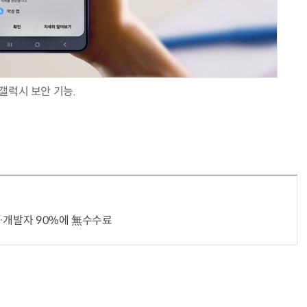
70년 만에 돌아온 시베리아호랑이…카자흐스탄 야생에 풀렸다
“계속 쫓아왔다”…도망치던 우크라 민간인 공격한 러 자폭 
갤럭시 보안 기능.
…개발자 90%에 無수수료