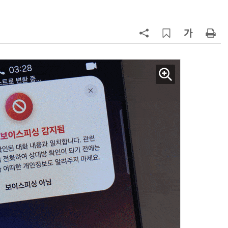
7
뉴스는 그냥 써도 된다?…법원, 방송
뉴스 무단 사용에 첫 제동
8
중고폰 안심 인증 50곳 돌파…고객
불안 줄였지만 '홍보 부족' 과제
9
中 통신사, 'AI 토큰'으로 분기 2兆 
었다…한국도 사업화 시동
10
[ET톡] 방미통위의 빈 의자