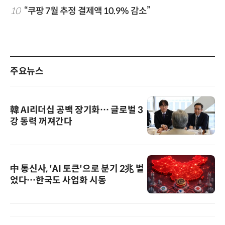
10
“쿠팡 7월 추정 결제액 10.9% 감소”
주요뉴스
韓 AI리더십 공백 장기화… 글로벌 3
강 동력 꺼져간다
中 통신사, 'AI 토큰'으로 분기 2兆 벌
었다…한국도 사업화 시동