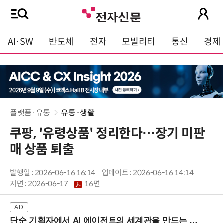
AI·SW
반도체
전자
모빌리티
통신
경제
플랫폼·유통
유통·생활
쿠팡, '유령상품' 정리한다…장기 미판
매 상품 퇴출
발행일 : 2026-06-16 16:14
업데이트 : 2026-06-16 14:14
지면 :
2026-06-17
16면
단순 기획자에서 AI 에이전트의 세계관을 만드는 지식 설계자로.. (8/20 강남역)