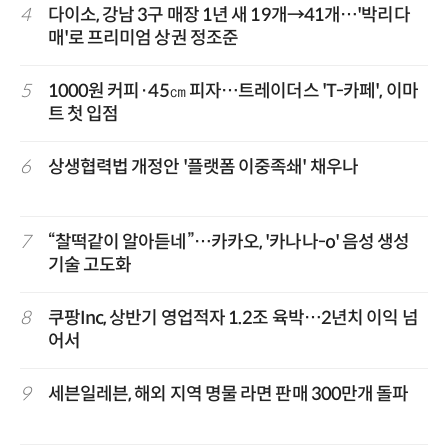
4
다이소, 강남 3구 매장 1년 새 19개→41개…'박리다
매'로 프리미엄 상권 정조준
5
1000원 커피·45㎝ 피자…트레이더스 'T-카페', 이마
트 첫 입점
6
상생협력법 개정안 '플랫폼 이중족쇄' 채우나
7
“찰떡같이 알아듣네”…카카오, '카나나-o' 음성 생성
기술 고도화
8
쿠팡Inc, 상반기 영업적자 1.2조 육박…2년치 이익 넘
어서
9
세븐일레븐, 해외 지역 명물 라면 판매 300만개 돌파