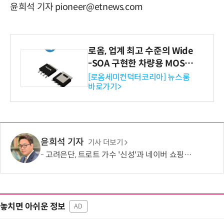
윤희석 기자 pioneer@etnews.com
로옴, 업계 최고 수준의 Wide
-SOA 구현한 차량용 MOSF
ET 개발
[로옴세미컨덕터코리아] 뉴스룸
바로가기>
윤희석 기자
기사 더보기
고려은단, 트로트 가수 '신성'과 네이버 쇼핑라이브 켠다
놓치면 아쉬운 정보
AD