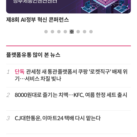
제8회 AI정부 혁신 콘퍼런스
플랫폼유통 많이 본 뉴스
1
단독
관세청 새 통관플랫폼서 쿠팡 '로켓직구' 배제 위
기…서비스 차질 빚나
2
8000원대로 즐기는 치맥…KFC, 여름 한정 세트 출시
3
CJ대한통운, 이마트24 택배 다시 맡는다