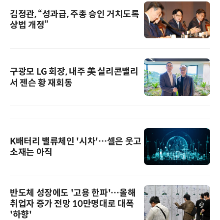
김정관, “성과급, 주총 승인 거치도록
상법 개정”
구광모 LG 회장, 내주 美 실리콘밸리
서 젠슨 황 재회동
K배터리 밸류체인 '시차'…셀은 웃고
소재는 아직
반도체 성장에도 '고용 한파'…올해
취업자 증가 전망 10만명대로 대폭
'하향'