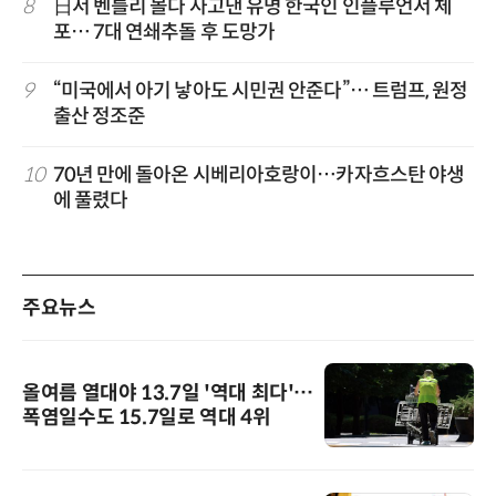
8
日서 벤틀리 몰다 사고낸 유명 한국인 인플루언서 체
포… 7대 연쇄추돌 후 도망가
9
“미국에서 아기 낳아도 시민권 안준다”… 트럼프, 원정
출산 정조준
10
70년 만에 돌아온 시베리아호랑이…카자흐스탄 야생
에 풀렸다
주요뉴스
올여름 열대야 13.7일 '역대 최다'…
폭염일수도 15.7일로 역대 4위