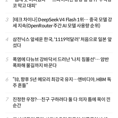
코 막고 대피'
3
[테크 차이나] DeepSeek V4 Flash 1위… 중국 모델 강
세 지속(OpenRouter 주간 AI 모델 사용량 순위)
4
삼전닉스 앞세운 한국, '1119억달러' 처음으로 일본 앞
섰다
5
폭염에 다뉴브 강바닥서 드러난 '나치 침몰선'… 암반
폭파해 물길까지 바꾼다
6
“韓, 향후 5년 메모리 최강국 유지…엔비디아, HBM 독
주 흔들”
7
진정한 우정?…친구 구하려다 둘 다 의자 틈에 목이 낀
순간