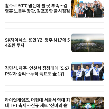
활주로 50℃ 넘는데 쉴 곳 부족…김
영훈 노동부 장관, 김포공항 불시점검
SK하이닉스, 용인 Y2·청주 M17에 5
4조원 투자
김민석, 제주·인천서 정청래에 '5.67
P%'차 승리…누적 득표도 金 1위
라이엇게임즈, 더현대 서울서 역대 최
대 TFT 축제…신규 세트 '신비의 숲'