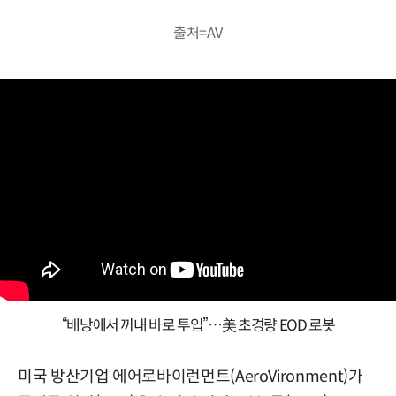
출처=AV
“배낭에서 꺼내 바로 투입”…美 초경량 EOD 로봇
미국 방산기업 에어로바이런먼트(AeroVironment)가