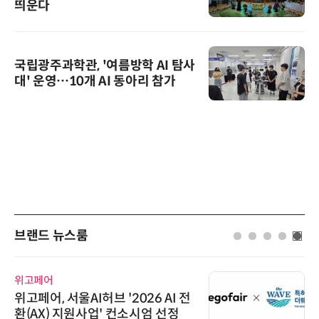
띄운다
국립광주과학관, '여름방학 AI 탐사
대' 운영…10개 AI 동아리 참가
브랜드 뉴스룸
위고페어
위고페어, 서울AI허브 '2026 AI 전
환(AX) 지원사업' 컨소시엄 선정