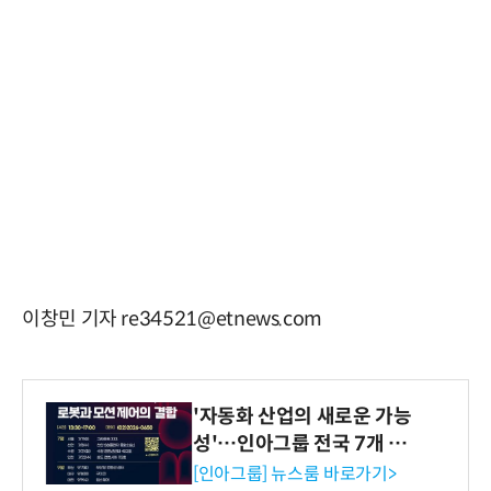
이창민 기자 re34521@etnews.com
'자동화 산업의 새로운 가능
성'…인아그룹 전국 7개 도
시 세미나 페어 개최
[인아그룹] 뉴스룸 바로가기>