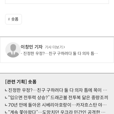
숏폼
이창민 기자
기사 더보기
진정한 우정?…친구 구하려다 둘 다 의자 틈에 목이 낀 순간
[관련 기획]
숏폼
진정한 우정?…친구 구하려다 둘 다 의자 틈에 목이 낀 순간
“입으면 전투력 상승?” 드래곤볼 전투복 닮은 중량조끼
70년 만에 돌아온 시베리아호랑이…카자흐스탄 야생에 풀렸다
“계속 쫓아왔다”…도망치던 우크라 민간인 공격한 러 자폭 드론