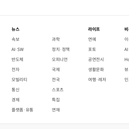
뉴스
라이프
비
속보
과학
연예
이
AI·SW
정치·정책
포토
A
반도체
오피니언
공연전시
H
전자
국제
생활문화
뷰
모빌리티
전국
여행·레저
인
통신
스포츠
경제
특집
플랫폼·유통
연재