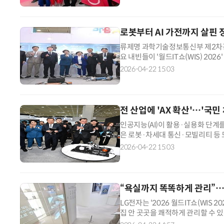
로봇부터 AI 가전까지 살핀 
류제명 과학기술정보통신부 제2차
요 내빈들이 '월드IT쇼(WIS) 20
(ICT) 현황을 직접 살폈다. 주요
2026-04-22 15:03
전 산업에 'AX 확산'…'국
인공지능(AI)이 활용·실용화 단계를 
은 로봇·차세대 통신·모빌리티 등 모
자리에 확인하는 '국민 디지털 체험
2026-04-22 15:03
“욕실까지 똑똑하게 관리”…L
LG전자는 '2026 월드IT쇼(WIS
집 안 곳곳을 쾌적하게 관리할 수 있는
든 차세대 가정을 구현했다. LG전자는 