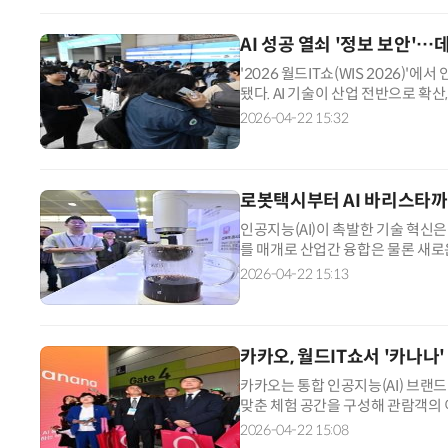
AI 성공 열쇠 '정보 보안'
'2026 월드IT쇼(WIS 2026)'
됐다. AI 기술이 산업 전반으로 확
람객 관심도 집중됐다. 비트라이스
2026-04-22 15:32
로봇택시부터 AI 바리스타까
인공지능(AI)이 촉발한 기술 혁신은
를 매개로 산업간 융합은 물론 새로
신의 성과는 우리 삶까지 파고들어 
2026-04-22 15:13
카카오, 월드IT쇼서 '카나나
카카오는 통합 인공지능(AI) 브랜
맞춘 체험 공간을 구성해 관람객의 이목
Day with Kanana, 5000만의
2026-04-22 15:08