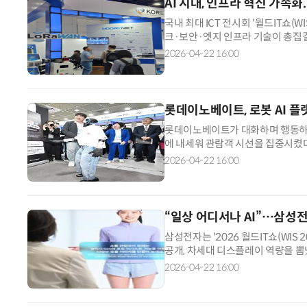
AI 시대, 인프라 혁신 가속화
국내 최대 ICT 전시회 '월드IT쇼(
크·보안·엣지 인프라 기술이 총집결
은 AI 시대 인프라 전환의 방향성을
2026-04-22 16:00
롯데이노베이트, 로봇 AI 플
롯데이노베이트가 대화하며 행동하는 
에 내세워 관람객 시선을 집중시켰다
봇을 제어하고 다양한 지능형 서비스
2026-04-22 16:00
“일상 어디서나 AI”…삼성전자
삼성전자는 '2026 월드IT쇼(WIS
공개, 차세대 디스플레이 역량을 뽐
구현한 스페이셜 사이니지가 전시 
2026-04-22 16:00