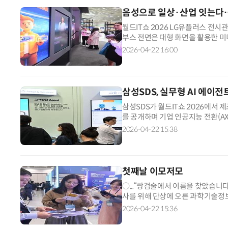
음성으로 일상·산업 잇는다…
월드IT쇼 2026 LG유플러스 전
부스 전면은 대형 화면을 활용한 미
앞세운 '보이스 AI' 메시지를 시각
2026-04-22 16:00
삼성SDS, 실무형 AI 에이전
삼성SDS가 월드IT쇼 2026에서 
를 공개하며 기업 인공지능 전환(AX
에서 열리는 '2026 월드IT쇼'에 
2026-04-22 15:38
첫째날 이모저모
○...“쌍검술에서 이름을 찾았습니다
사를 위해 단상에 오른 과학기술정
쌍검술 실장으로 유명했는데, 이제 
2026-04-22 15:36