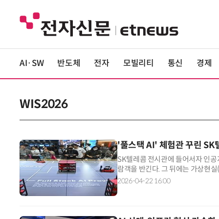
AI·SW
반도체
전자
모빌리티
통신
경제
WIS2026
'풀스택 AI' 체험관 꾸린 S
SK텔레콤 전시관에 들어서자 인공지
람객을 반긴다. 그 뒤에는 가상현실
상케하는 체험형 시설이 마련됐다. 
2026-04-22 16:00