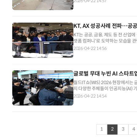
2026-04-22 14:57
KT, AX 성공사례 전파…공
KT는 공공, 금융, 제도 등 전 산업
랫폼 컴퍼니'로 도약하는 모습을 관람
반으로 마이크로소프트(MS)와 협업
2026-04-22 14:56
글로벌 무대 누빈 AI 스타트
월드IT쇼(WIS) 2026 현장에서
지 다양한 주체들이 인공지능(AI) 
AI 반도체 생태계관, 어워드테크관,
2026-04-22 14:54
1
2
3
4