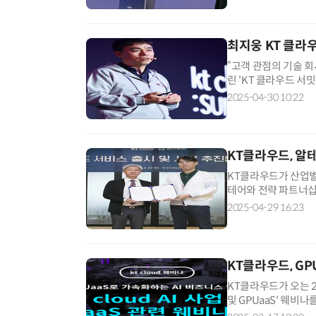
최지웅 KT 클라우
“고객 관점의 기술 회
린 'KT 클라우드 서
드 사업 목표로 △클라
2025-04-30 10:22
KT클라우드, 알
KT클라우드가 산업별
테어와 전략 파트너십
된 고객 맞춤형 솔루
2025-04-29 16:23
KT클라우드, G
KT클라우드가 오는 2
및 GPUaaS' 웨비
GPU를 쉽게 빌려 쓰