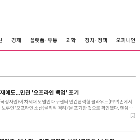
신
경제
플랫폼·유통
과학
정치·정책
오피니언
재에도...민관 '오프라인 백업' 포기
정자원)이 차세대 모델인 대구센터 민간협력형 클라우드(PPP)존에서
 보루인 '오프라인 소산(물리적 격리)'을 포기한 것으로 확인됐다. 랜섬웨
네트워크 장애 시 데이터를 살려낼 수 있는 유일한 수단이 사라진 것이