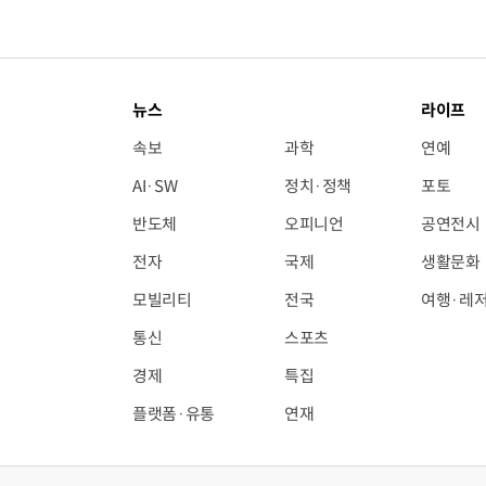
뉴스
라이프
속보
과학
연예
AI·SW
정치·정책
포토
반도체
오피니언
공연전시
전자
국제
생활문화
모빌리티
전국
여행·레
통신
스포츠
경제
특집
플랫폼·유통
연재