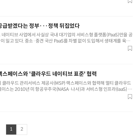
 공급받겠다는 정부···정책 뒤집었다
“계속 쫓아왔다”…도망치던 우크라 민간인 공격한 러 자폭 드론
진정한 우정?…친구 구하려다 둘 다 의자 틈에 목이 낀
 네이티브 사업에서 사실상 국내 대기업의 서비스형 플랫폼(PaaS)만을 공
 일고 있다. 중소·중견 국산 PaaS를 차별 없이 도입해서 생태계를 육성
집은 것으로, 사업 기회 박탈이 예상되는 국내 상용 PaaS
 랙스페이스와 '클라우드 네이티브 표준' 협력
 클라우드 관리서비스 제공사(MSP) 랙스페이스와 협력해 멀티 클라우드
이스는 2010년 미 항공우주국(NASA·나사)과 서비스형 인프라(IaaS) 형
 오픈소스 프로젝트 '오픈스택'을 진행했다. 양사는 클라우
1
2