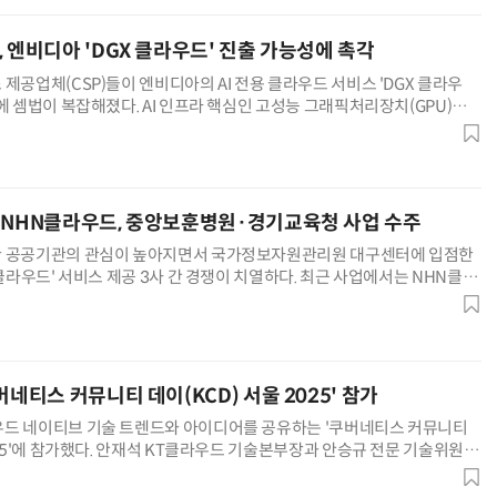
 엔비디아 'DGX 클라우드' 진출 가능성에 촉각
제공업체(CSP)들이 엔비디아의 AI 전용 클라우드 서비스 'DGX 클라우
에 셈법이 복잡해졌다. AI 인프라 핵심인 고성능 그래픽처리장치(GPU)를
라우드 시장까지 진출한 만큼, 국내 CSP들은 기술 협력과
…NHN클라우드, 중앙보훈병원·경기교육청 사업 수주
한 공공기관의 관심이 높아지면서 국가정보자원관리원 대구센터에 입점한
 클라우드' 서비스 제공 3사 간 경쟁이 치열하다. 최근 사업에서는 NHN클라
 승기를 잡는 모양새다. 22일 업계에 따르면, NHN클라우드는
버네티스 커뮤니티 데이(KCD) 서울 2025' 참가
드 네이티브 기술 트렌드와 아이디어를 공유하는 '쿠버네티스 커뮤니티
025'에 참가했다. 안재석 KT클라우드 기술본부장과 안승규 전문 기술위원이
인공지능(AI) 시대의 클라우드 네이티브 인프라 발전 방향과 오