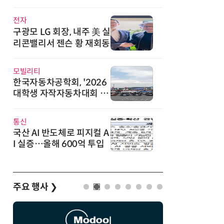
직
전자
구광모 LG 회장, 내주 美 실
리콘밸리서 젠슨 황 재회동
모빌리티
한국자동차공학회, '2026
대학생 자작자동차대회 포
뮬러 부문' 개최
통신
국산 AI 반도체로 피지컬 A
I 실증…올해 600억 투입
주요 행사
❯