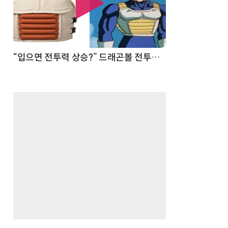
 순간
“입으면 전투력 상승?” 드래곤볼 전투복 닮은 중량조끼