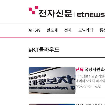
AI·SW
반도체
전자
모빌리티
통
#KT클라우드
단독
국정자원 화
국가정보자원관리원(국
데이터 보호의 마지막
어 감염이나 대규모 
2026-01-21 16:30