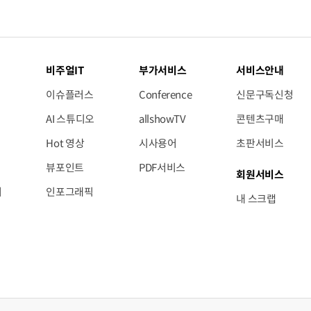
비주얼IT
부가서비스
서비스안내
이슈플러스
Conference
신문구독신청
AI 스튜디오
allshowTV
콘텐츠구매
Hot 영상
시사용어
초판서비스
뷰포인트
PDF서비스
회원서비스
저
인포그래픽
내 스크랩