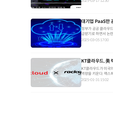
2025-03-17 12:30
대기업 PaaS만
정부가 공공 클라우드
급받기로 하면서 논란이
해 온 기존 정책을 뒤
2025-03-05 17:00
KT클라우드, 美
KT클라우드가 미국의
역량을 키운다. 랙스페
태의 클라우드 컴퓨팅
2025-01-31 15:02