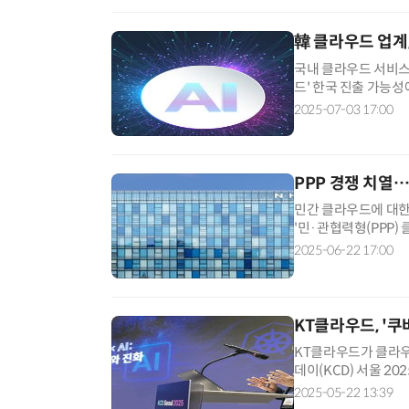
韓 클라우드 업계,
국내 클라우드 서비스 
드' 한국 진출 가능성
보유한 엔비디아가 클
2025-07-03 17:00
PPP 경쟁 치열
민간 클라우드에 대
'민·관협력형(PPP)
우드가 연이은 수주로
2025-06-22 17:00
KT클라우드, '쿠
KT클라우드가 클라우
데이(KCD) 서울 2
키노트 연사로 나서 
2025-05-22 13:39