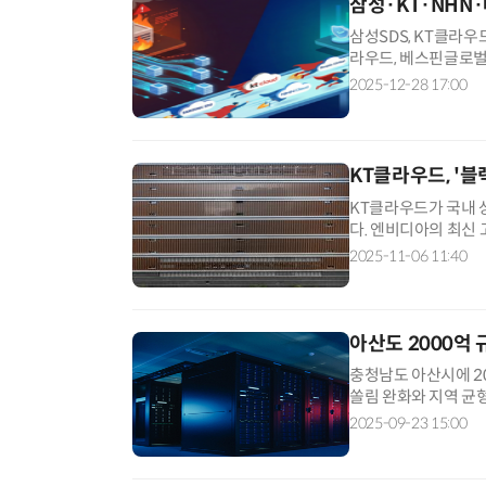
삼성·KT·NHN
삼성SDS, KT클라우
라우드, 베스핀글로벌
원) 내 범정부 핵심
2025-12-28 17:00
KT클라우드, '블
KT클라우드가 국내 
다. 엔비디아의 최신
로 제어할 수 있다는 
2025-11-06 11:40
아산도 2000억
충청남도 아산시에 2
쏠림 완화와 지역 균형
터센터 업계 등에 따
2025-09-23 15:00