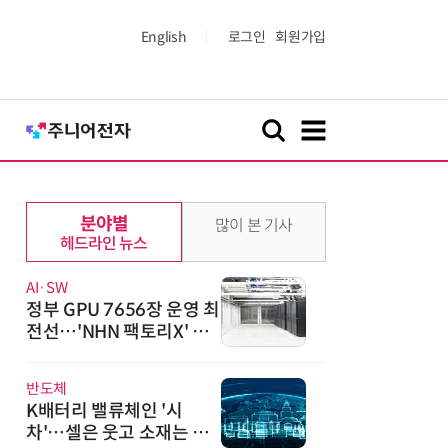
English
로그인
회원가입
분야별
많이 본 기사
헤드라인 뉴스
AI·SW
정부 GPU 7656장 운영 최
전선…'NHN 팩토리X' 가
보니
반도체
K배터리 밸류체인 '시
차'…셀은 웃고 소재는 아