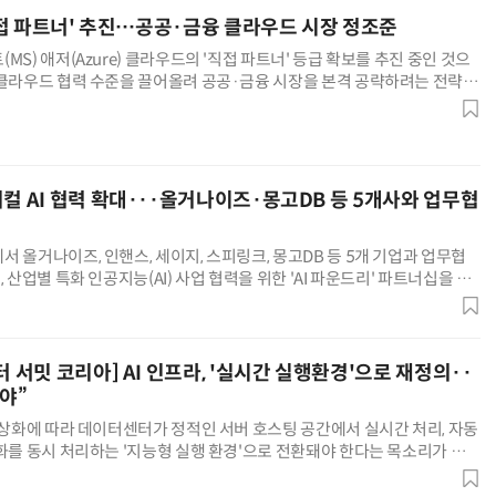
'직접 파트너' 추진…공공·금융 클라우드 시장 정조준
MS) 애저(Azure) 클라우드의 '직접 파트너' 등급 확보를 추진 중인 것으
 클라우드 협력 수준을 끌어올려 공공·금융 시장을 본격 공략하려는 전략으
드 업계에 따르면 KT엔터프라이즈는 MS 애저 직접 파트너
AI Native Enterprise를 지원하는 AI Ready Data 플랫폼 활용 전략
AI 시대의 옵저버빌리티: GPU·LLM 모니터링부터 AI 기반 장애 대응까지
티컬 AI 협력 확대···올거나이즈·몽고DB 등 5개사와 업무협
 올거나이즈, 인핸스, 세이지, 스피링크, 몽고DB 등 5개 기업과 업무협
 산업별 특화 인공지능(AI) 사업 협력을 위한 'AI 파운드리' 파트너십을 확
은 △금융(올거나이즈) △이커머스(인핸스) △제조·산
터 서밋 코리아] AI 인프라, '실시간 실행환경'으로 재정의··
야”
 일상화에 따라 데이터센터가 정적인 서버 호스팅 공간에서 실시간 처리, 자동
적화를 동시 처리하는 '지능형 실행 환경'으로 전환돼야 한다는 목소리가 나왔
025 데이터센터 서밋 코리아' 트랙1 세션에서는 전력·냉