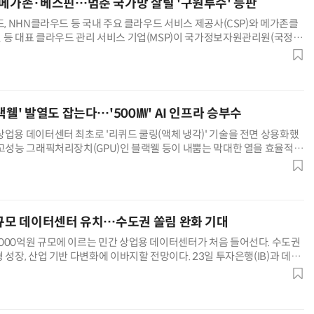
·메가존·베스핀…멈춘 국가망 살릴 '구원투수' 등판
드, NHN클라우드 등 국내 주요 클라우드 서비스 제공사(CSP)와 메가존클
 등 대표 클라우드 관리 서비스 기업(MSP)이 국가정보자원관리원(국정자
 시스템을 대구센터 민관협력(PPP)존으로 긴급 복구·이전하는
랙웰' 발열도 잡는다…'500㎿' AI 인프라 승부수
상업용 데이터센터 최초로 '리퀴드 쿨링(액체 냉각)' 기술을 전면 상용화했
 고성능 그래픽처리장치(GPU)인 블랙웰 등이 내뿜는 막대한 열을 효율적으
얘기로, 국내 AI 인프라 시장을 선도할 발판을 마련했다. 최
 규모 데이터센터 유치…수도권 쏠림 완화 기대
000억원 규모에 이르는 민간 상업용 데이터센터가 처음 들어선다. 수도권
 성장, 산업 기반 다변화에 이바지할 전망이다. 23일 투자은행(IB)과 데이
르면 메타인프라와 캡스톤자산운용은 프로젝트파이낸싱(PF)