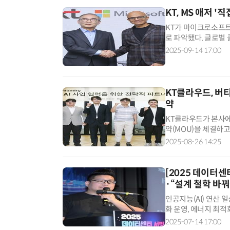
KT, MS 애저 
KT가 마이크로소프트(
로 파악됐다. 글로벌
로 풀이된다. 클라우
2025-09-14 17:00
KT클라우드, 버
약
KT클라우드가 본사에서
약(MOU)을 체결하고,
대한다. 참여 기업들
2025-08-26 14:25
[2025 데이터센
·“설계 철학 바꿔
인공지능(AI) 연산
화 운영, 에너지 최
다. 14일 열린 '2
2025-07-14 17:00