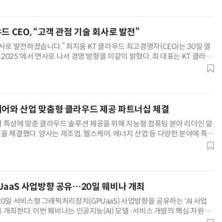
드 CEO, “고객 관점 기술 회사로 발전”
사로 발전하겠습니다.” 최지웅 KT 클라우드 최고경영자(CEO)는 30일 열
밋 2025'에서 연사로 나서 경영 방향을 이같이 밝혔다. 최 대표는 KT 클라우
우드 플랫폼과 인공지능(AI) 데이터센터(DC)
테어와 산업 맞춤형 클라우드 제공 파트너십 체결
 특성에 맞춘 클라우드 솔루션 제공을 위해 지능형 컴퓨팅 분야 리더인 알
을 체결했다. 양사는 제조업, 헬스케어, 에너지 산업 등 다양한 분야에 특화
션을 공동 개발한다. 구체 협력 사안은 △산업용 클라우드 서비스
PUaaS 사업방향 공유…20일 웨비나 개최
0일 서비스형 그래픽처리장치(GPUaaS) 사업방향을 공유하는 'AI 사업
나를 개최한다. 이번 웨비나는 인공지능(AI) 모델·서비스 개발의 핵심 자원인
는 GPUaaS 사업에 대한 높아지는 관심에 대응하