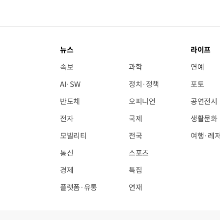
뉴스
라이프
속보
과학
연예
AI·SW
정치·정책
포토
반도체
오피니언
공연전시
전자
국제
생활문화
모빌리티
전국
여행·레
통신
스포츠
경제
특집
플랫폼·유통
연재