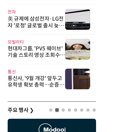
·광기술 신규 도입
전자
美 규제에 삼성전자·LG전
자 '로청' 글로벌 출시 늦춘
다…“공급망 재편부터”
모빌리티
현대차그룹, 'PV5 웨이브'
기술 스토리 영상 조회수 1
000만뷰 돌파
통신
통신사, '9월 개강' 앞두고
유학생 확보 총력…순증 경
쟁 새 격전지
주요 행사
❯