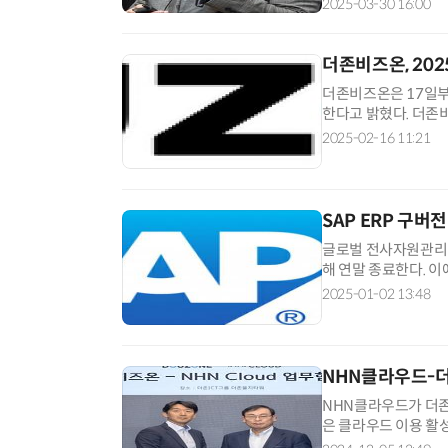
2025-03-30 16:00
더존비즈온, 202
더존비즈온은 17일부터
한다고 밝혔다. 더존비
성과 정확성, 편의성을
2025-02-16 11:21
SAP ERP 구버
글로벌 전사자원관리(E
해 연말 종료한다. 이
마련에 고심하고 있다.
2025-01-02 13:48
NHN클라우드-더
NHN클라우드가 더존
은 클라우드 이용 활
결합한 솔루션 출시와