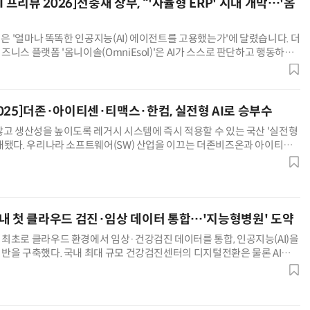
I 프리뷰 2026]전충재 상무, “'자율형 ERP' 시대 개막…'옴
력은 '얼마나 똑똑한 인공지능(AI) 에이전트를 고용했는가'에 달렸습니다. 더
니스 플랫폼 '옴니이솔(OmniEsol)'은 AI가 스스로 판단하고 행동하는
니다.” 전충재 더존비즈온 상무는 10일 '원(ON
025]더존·아이티센·티맥스·한컴, 실전형 AI로 승부수
않고 생산성을 높이도록 레거시 시스템에 즉시 적용할 수 있는 국산 '실전형
개됐다. 우리나라 소프트웨어(SW) 산업을 이끄는 더존비즈온과 아이티센,
컴퓨터는 3일 개막한 '소프트웨이브 2025'에서 인공지능 전
내 첫 클라우드 검진·임상 데이터 통합…'지능형병원' 도약
최초로 클라우드 환경에서 임상·건강검진 데이터를 통합, 인공지능(AI)을
반을 구축했다. 국내 최대 규모 건강검진센터의 디지털전환은 물론 AI를
영 서비스 혁신까지 추진하며 '지능형 병원'으로 도약에 나선다.