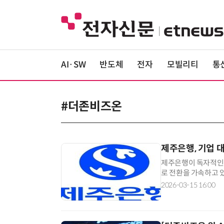
AI·SW
반도체
전자
모빌리티
통
#더존비즈온
제주은행, 기업 대
제주은행이 독자적인 
로 전환을 가속하고 
융의 한계를 넘어선 '테
2026-03-15 16:00