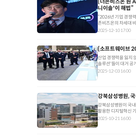
[더존비즈온 원 A
니이솔'이 해법”
“2026년 기업 경쟁
존비즈온의 차세대 비즈
'자율 경영'의 해법입
2025-12-10 17:00
[소프트웨이브 2
산업 경쟁력을 잃지 
솔루션'들이 대거 공
티맥스소프트, 한글과
2025-12-03 16:00
강북삼성병원, 국
강북삼성병원이 국내 
활용한 디지털혁신 기
활용한 진료·행정·경
2025-10-21 16:00