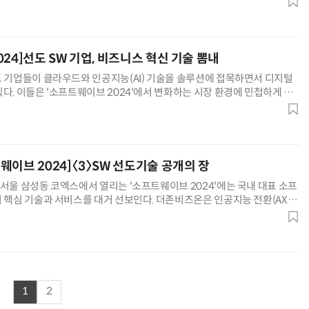
24]선도 SW 기업, 비즈니스 혁신 기술 뽐내
“계속 쫓아왔다”…도망치던 우크라 민간인 공격한 러 자폭 드론
진정한 우정?…친구 구하려다 둘 다 의자 틈에 목이 낀
도 기업들이 클라우드와 인공지능(AI) 기술을 솔루션에 접목하면서 디지털
다. 이들은 '소프트웨이브 2024'에서 변화하는 시장 환경에 민첩하게 대
을 선보였다. 비용 절감뿐만 아니라 새로운 비즈니스를 창출하며
웨이브 2024]〈3〉SW 선도기술 공개의 장
 서울 삼성동 코엑스에서 열리는 '소프트웨이브 2024'에는 국내 대표 소프
이 핵심 기술과 서비스를 대거 선보인다. 더존비즈온은 인공지능 전환(AX)
이솔(OmniEsol), 아마란스10, 위하고 등 AX
1
2