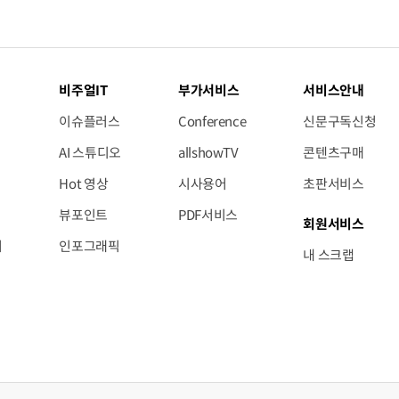
비주얼IT
부가서비스
서비스안내
이슈플러스
Conference
신문구독신청
AI 스튜디오
allshowTV
콘텐츠구매
Hot 영상
시사용어
초판서비스
뷰포인트
PDF서비스
회원서비스
저
인포그래픽
내 스크랩