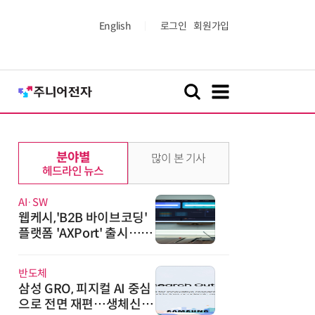
English
로그인
회원가입
분야별
많이 본 기사
헤드라인 뉴스
AI·SW
웹케시,'B2B 바이브코딩'
플랫폼 'AXPort' 출시…A
X 시장 본격 공략
반도체
삼성 GRO, 피지컬 AI 중심
으로 전면 재편…생체신호