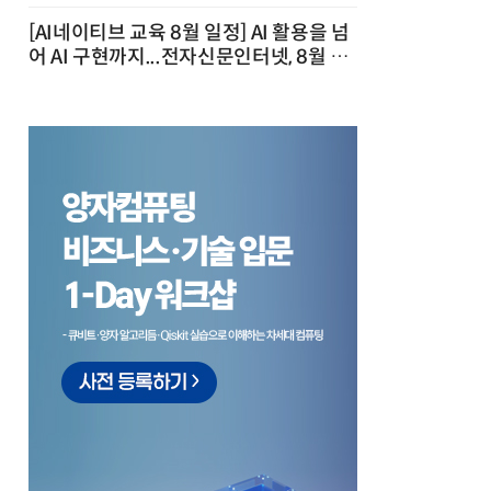
[AI네이티브 교육 8월 일정] AI 활용을 넘
어 AI 구현까지...전자신문인터넷, 8월 실
전 교육·워크숍 개최 발행일 : 2026-07-
23 10:46