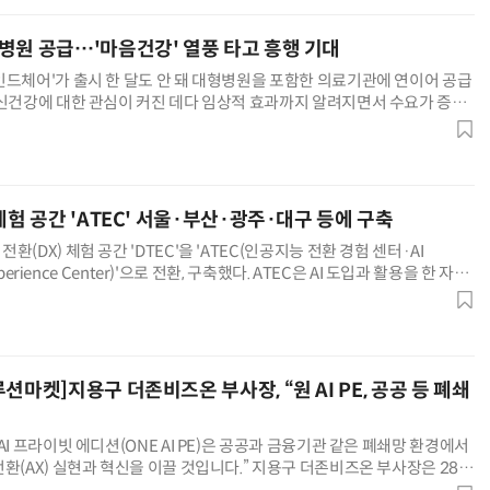
병원 공급…'마음건강' 열풍 타고 흥행 기대
인드체어'가 출시 한 달도 안 돼 대형병원을 포함한 의료기관에 연이어 공급
정신건강에 대한 관심이 커진 데다 임상적 효과까지 알려지면서 수요가 증가
. 메디트릭스는 이달 초 디지털 의료기기 '마인드체어' 판매를
체험 공간 'ATEC' 서울·부산·광주·대구 등에 구축
(DX) 체험 공간 'DTEC'을 'ATEC(인공지능 전환 경험 센터·AI
Experience Center)'으로 전환, 구축했다. ATEC은 AI 도입과 활용을 한 자리
AX 종합 전시·체험 공간이
션마켓]지용구 더존비즈온 부사장, “원 AI PE, 공공 등 폐쇄
AI 프라이빗 에디션(ONE AI PE)은 공공과 금융기관 같은 폐쇄망 환경에서
환(AX) 실현과 혁신을 이끌 것입니다.” 지용구 더존비즈온 부사장은 28일
회 공공 솔루션마켓'에서 ONE AI PE를 새