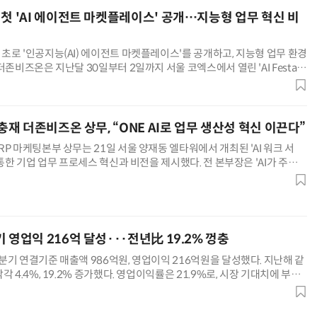
 첫 'AI 에이전트 마켓플레이스' 공개…지능형 업무 혁신 비
초로 '인공지능(AI) 에이전트 마켓플레이스'를 공개하고, 지능형 업무 환경
더존비즈온은 지난달 30일부터 2일까지 서울 코엑스에서 열린 'AI Festa
폼 위하고, 아마란스 10, 옴니이솔과 AI 솔루션
AI Native Enterprise를 지원하는 AI Ready Data 플랫폼 활용 전략
AI 시대의 옵저버빌리티: GPU·LLM 모니터링부터 AI 기반 장애 대응까지
전충재 더존비즈온 상무, “ONE AI로 업무 생산성 혁신 이끈다”
P 마케팅본부 상무는 21일 서울 양재동 엘타워에서 개최된 'AI 워크 서
 통한 기업 업무 프로세스 혁신과 비전을 제시했다. 전 본부장은 'AI가 주도하
운 패러다임'을 주제로 강연에 나섰다. 그는 AI 기
 영업익 216억 달성···전년比 19.2% 껑충
기 연결기준 매출액 986억원, 영업이익 216억원을 달성했다. 지난해 같
 4.4%, 19.2% 증가했다. 영업이익률은 21.9%로, 시장 기대치에 부응
르게 성장한 결과다. 위하고, 아마란스10, 옴니이