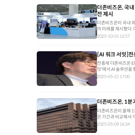
더존비즈온, 국내
전 제시
더존비즈온이 국내 최
의 미래를 제시했다. 
2025'에서 자사 플랫
2025-10-01 12:57
[AI 워크 서밋]
전충재 더존비즈온 ER
밋'에서 AI 솔루션을
는 기업 솔루션의 새로
2025-05-21 17:00
더존비즈온, 1분기
더존비즈온이 올해 1분
은 기간과 비교해서 각각
했다. 사업 영역이 고
2025-05-09 16:34