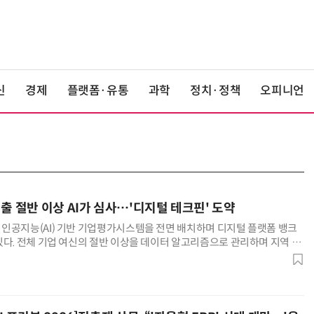
신
경제
플랫폼·유통
과학
정치·정책
오피니언
출 절반 이상 AI가 심사…'디지털 테크핀' 도약
인공지능(AI) 기반 기업평가시스템을 전면 배치하며 디지털 플랫폼 뱅크
있다. 전체 기업 여신의 절반 이상을 데이터 알고리즘으로 관리하며 지역 금
크핀(Tech-fin)'으로 변모했다는 평가다. 15일 금융권에