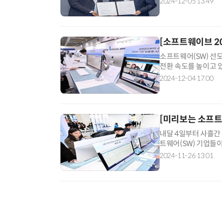
2024-12-05 13:49
[소프트웨이브 20
소프트웨어(SW) 선
전환 속도를 높이고 있
응할 수 있는 기술력
2024-12-04 17:00
[미리보는 소프트
내달 4일부터 사흘간
트웨어(SW) 기업들
플랫폼을 공개한다. 옴니
2024-11-26 13:01