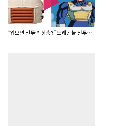
 순간
“입으면 전투력 상승?” 드래곤볼 전투복 닮은 중량조끼