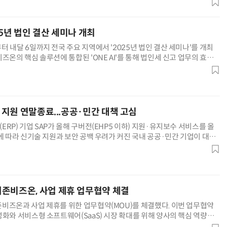
5년 법인 결산 세미나 개최
 내달 6일까지 전국 주요 지역에서 '2025년 법인 결산 세미나'를 개최
즈온의 핵심 솔루션에 통합된 'ONE AI'를 통해 법인세 신고 업무의 효율
 극대화하는 방법을 소개하고, 인공지능(AI) 기반의 법
전 지원 연말종료...공공·민간 대책 고심
RP) 기업 SAP가 올해 구버전(EHP5 이하) 지원·유지보수 서비스를 올
에 따라 신기술 지원과 보안 공백 우려가 커진 국내 공공·민간 기업이 대책
 2일 업계에 따르면 SAP 국내 파트너사에 SAP 구
존비즈온, 사업 제휴 업무협약 체결
비즈온과 사업 제휴를 위한 업무협약(MOU)를 체결했다. 이번 업무협약
성화와 서비스형 소프트웨어(SaaS) 시장 확대를 위해 양사의 핵심 역량을
 관련 사업을 추진하는 게 목적이다. 양사는 △NHN클라우드 환경