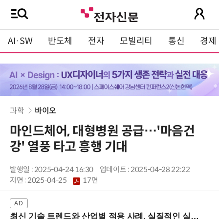
AI·SW
반도체
전자
모빌리티
통신
경제
과학
바이오
마인드체어, 대형병원 공급…'마음건
강' 열풍 타고 흥행 기대
발행일 : 2025-04-24 16:30
업데이트 : 2025-04-28 22:22
지면 :
2025-04-25
17면
최신 기술 트렌드와 산업별 적용 사례, 실질적인 실행 전략을 공유 (9/18 양재역)