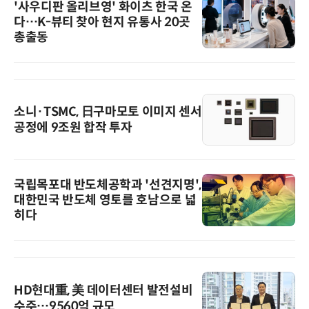
'사우디판 올리브영' 화이츠 한국 온
다…K-뷰티 찾아 현지 유통사 20곳
총출동
소니·TSMC, 日구마모토 이미지 센서
공정에 9조원 합작 투자
국립목포대 반도체공학과 '선견지명',
대한민국 반도체 영토를 호남으로 넓
히다
HD현대重, 美 데이터센터 발전설비
수주…9560억 규모