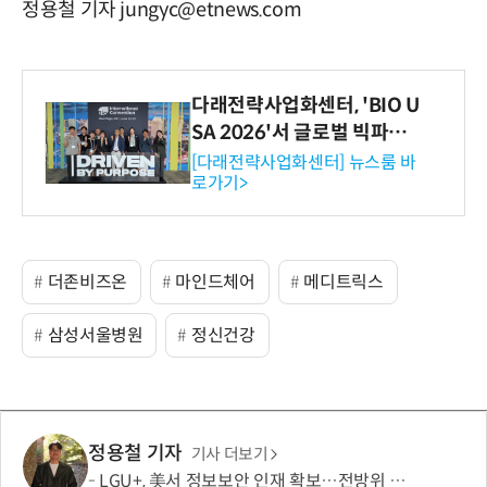
정용철 기자 jungyc@etnews.com
다래전략사업화센터, 'BIO U
SA 2026'서 글로벌 빅파마
와의 비즈니스 미팅 지원…K
[다래전략사업화센터] 뉴스룸 바
로가기>
-바이오 해외 진출 교두보 확
보
더존비즈온
마인드체어
메디트릭스
삼성서울병원
정신건강
정용철 기자
기사 더보기
LGU+, 美서 정보보안 인재 확보…전방위 역량 강화 총력