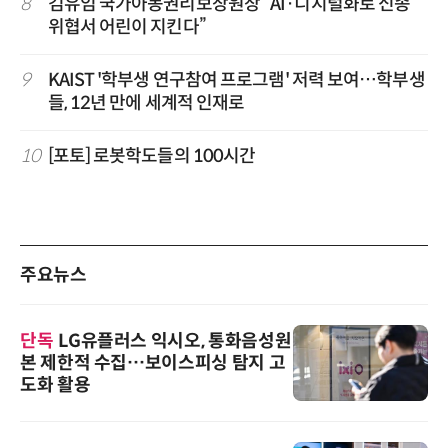
8
김유임 국가아동권리보장원장 “AI·디지털화로 신종
위협서 어린이 지킨다”
9
KAIST '학부생 연구참여 프로그램' 저력 보여…학부생
들, 12년 만에 세계적 인재로
10
[포토] 로봇학도들의 100시간
주요뉴스
단독
LG유플러스 익시오, 통화음성원
본 제한적 수집…보이스피싱 탐지 고
도화 활용