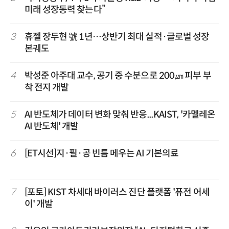
미래 성장동력 찾는다”
3
휴젤 장두현 號 1년…상반기 최대 실적·글로벌 성장
본궤도
4
박성준 아주대 교수, 공기 중 수분으로 200㎛ 피부 부
착 전지 개발
5
AI 반도체가 데이터 변화 맞춰 반응...KAIST, '카멜레온
AI 반도체' 개발
6
[ET시선]지·필·공 빈틈 메우는 AI 기본의료
7
[포토] KIST 차세대 바이러스 진단 플랫폼 '퓨전 어세
이' 개발