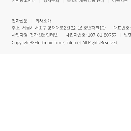
지면광고안내
행사문의
통합마케팅 상품 안내
이용약관
전자신문
회사소개
주소 : 서울시 서초구 양재대로2길 22-16 호반파크1관
대표번호 : 
사업자명 : 전자신문인터넷
사업자번호 : 107-81-80959
발행
Copyright © Electronic Times Internet. All Rights Reserved.