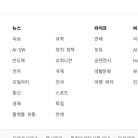
뉴스
라이프
비
속보
과학
연예
이
AI·SW
정치·정책
포토
A
반도체
오피니언
공연전시
H
전자
국제
생활문화
뷰
모빌리티
전국
여행·레저
인
통신
스포츠
경제
특집
플랫폼·유통
연재