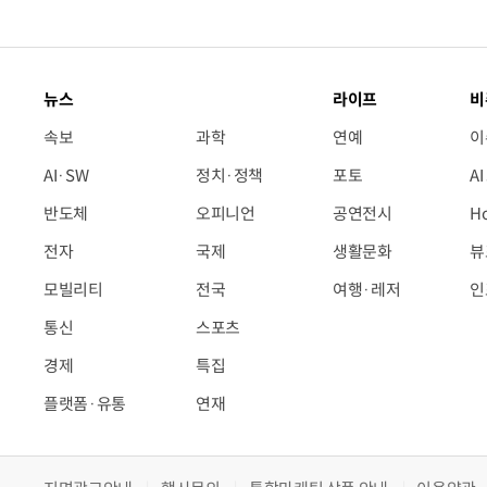
뉴스
라이프
비
속보
과학
연예
이
AI·SW
정치·정책
포토
A
반도체
오피니언
공연전시
H
전자
국제
생활문화
뷰
모빌리티
전국
여행·레저
인
통신
스포츠
경제
특집
플랫폼·유통
연재