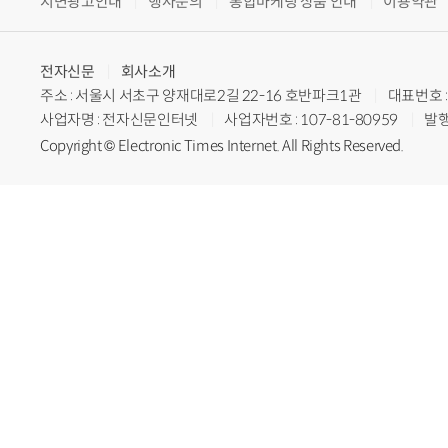
지면광고안내
행사문의
통합마케팅 상품 안내
이용약관
전자신문
회사소개
주소 : 서울시 서초구 양재대로2길 22-16 호반파크1관
대표번호 : 
사업자명 : 전자신문인터넷
사업자번호 : 107-81-80959
발행
Copyright © Electronic Times Internet. All Rights Reserved.