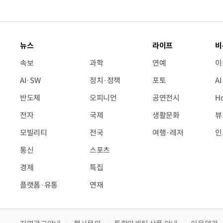
뉴스
라이프
비
속보
과학
연예
이
AI·SW
정치·정책
포토
A
반도체
오피니언
공연전시
H
전자
국제
생활문화
뷰
모빌리티
전국
여행·레저
인
통신
스포츠
경제
특집
플랫폼·유통
연재