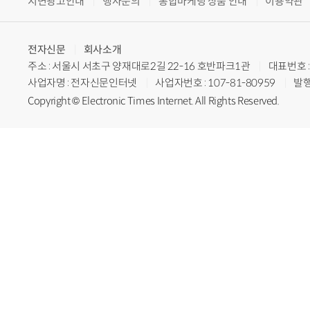
지면광고안내
행사문의
통합마케팅 상품 안내
이용약관
전자신문
회사소개
주소 : 서울시 서초구 양재대로2길 22-16 호반파크1관
대표번호 : 
사업자명 : 전자신문인터넷
사업자번호 : 107-81-80959
발행
Copyright © Electronic Times Internet. All Rights Reserved.