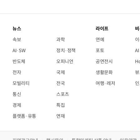
뉴스
라이프
비
속보
과학
연예
이
AI·SW
정치·정책
포토
A
반도체
오피니언
공연전시
H
전자
국제
생활문화
뷰
모빌리티
전국
여행·레저
인
통신
스포츠
경제
특집
플랫폼·유통
연재