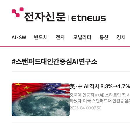
AI·SW
반도체
전자
모빌리티
통신
경제
#스탠퍼드대인간중심AI연구소
美·中 AI 격차 9.3%→1.
중국이 인공지능(AI) 스타트업 '딥시
타났다. 미국 스탠퍼드대 인간중심AI
2025'에 따르면, AI의 성능을 비교
2025-04-08 07:50