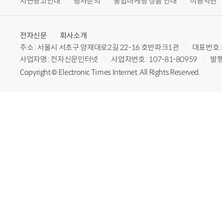
지면광고안내
행사문의
통합마케팅 상품 안내
이용약관
전자신문
회사소개
주소 : 서울시 서초구 양재대로2길 22-16 호반파크1관
대표번호 : 
사업자명 : 전자신문인터넷
사업자번호 : 107-81-80959
발행
Copyright © Electronic Times Internet. All Rights Reserved.