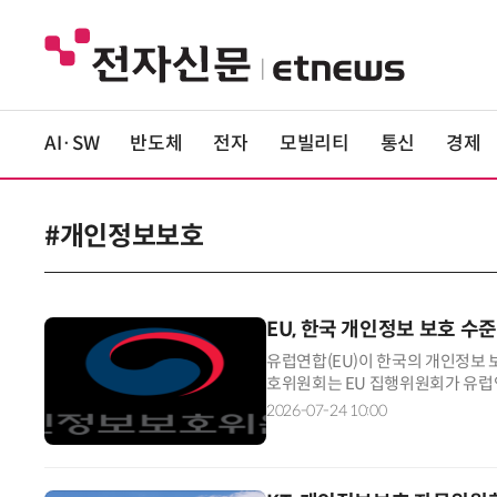
AI·SW
반도체
전자
모빌리티
통신
경제
#개인정보보호
EU, 한국 개인정보 보호 수
유럽연합(EU)이 한국의 개인정보 
호위원회는 EU 집행위원회가 유럽
결정을 유지하기로 했다고 24일 밝혔
2026-07-24 10:00
정'은 첫 정기 재검토 결과에 따른
보호 법·제도와 감독체계, 공공기관