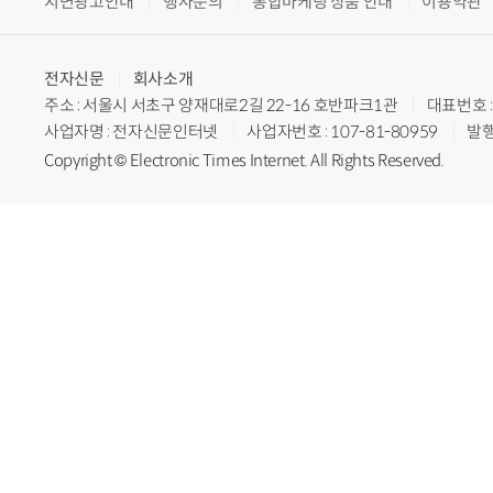
지면광고안내
행사문의
통합마케팅 상품 안내
이용약관
전자신문
회사소개
주소 : 서울시 서초구 양재대로2길 22-16 호반파크1관
대표번호 : 
사업자명 : 전자신문인터넷
사업자번호 : 107-81-80959
발행
Copyright © Electronic Times Internet. All Rights Reserved.