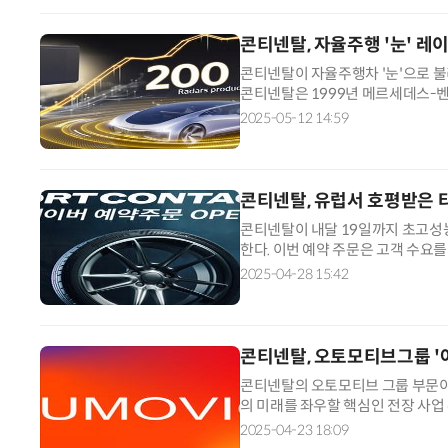
콘티넨탈, 자율주행 '눈' 레
콘티넨탈이 자율주행차 '눈'으로 불
콘티넨탈은 1999년 메르세데스-벤
까지 누적 생산량 1억개를 기록했다.
2025-05-12 14:59
콘티넨탈, 유럽서 호평받은 타
콘티넨탈이 내달 19일까지 초고성능(
한다. 이번 예약 주문은 고객 수요
즈를 신청하고, 입고 일정에 맞춰 
2025-04-28 15:42
콘티넨탈, 오토모티브그룹 '
콘티넨탈의 오토모티브 그룹 부문이
의 미래를 좌우할 핵심인 전장 사업
쇼 2025)'에서 오토모티브 그룹 
2025-04-23 18:09