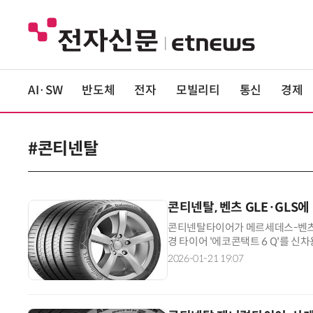
AI·SW
반도체
전자
모빌리티
통신
경제
#콘티넨탈
콘티넨탈, 벤츠 GLE·GLS에
콘티넨탈타이어가 메르세데스-벤츠의 
경 타이어 '에코콘택트 6 Q'를 신차
는 에코콘택트 6 Q는 우수한 마일
2026-01-21 19:07