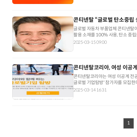
콘티넨탈 “글로벌 탄소중립 
글로벌 자동차 부품업체 콘티넨탈이
활용 소재를 100% 사용, 탄소 
문 총괄은 “글로벌 완성차 제조사와
2025-03-15 09:00
콘티넨탈코리아, 여성 이공계
콘티넨탈코리아는 여성 이공계 전공
글로벌 기업탐방' 참가자를 모집한다
아와 한국여성과학기술인육성재단(WI
2025-03-14 16:31
1