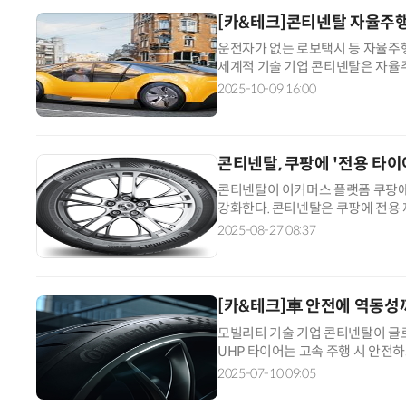
[카&테크]콘티넨탈 자율주행
운전자가 없는 로보택시 등 자율주
세계적 기술 기업 콘티넨탈은 자율주행차
제품군 '에이콘택트(aContact)
2025-10-09 16:00
콘티넨탈, 쿠팡에 '전용 타
콘티넨탈이 이커머스 플랫폼 쿠팡에
강화한다. 콘티넨탈은 쿠팡에 전용 
공급한다고 26일 밝혔다. 테크콘택
2025-08-27 08:37
[카&테크]車 안전에 역동성
모빌리티 기술 기업 콘티넨탈이 글로
UHP 타이어는 고속 주행 시 안전
반적으로 18인치 이상 고인치 타이
2025-07-10 09:05