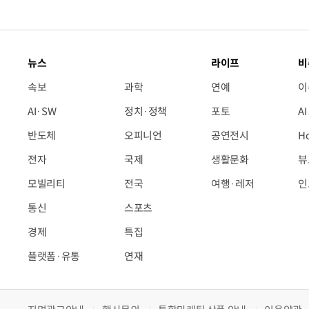
뉴스
라이프
비
속보
과학
연예
이
AI·SW
정치·정책
포토
A
반도체
오피니언
공연전시
H
전자
국제
생활문화
뷰
모빌리티
전국
여행·레저
인
통신
스포츠
경제
특집
플랫폼·유통
연재