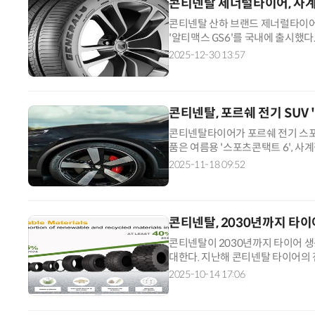
콘티넨탈 제너럴타이어, 사계절
콘티넨탈 산하 브랜드 제너럴타이어
'알티맥스 GS6'를 국내에 출시했다
력과 짧은 제동 거리, 노이즈브레이커
2025-12-30 13:57
콘티넨탈, 포르쉐 전기 SUV
콘티넨탈타이어가 포르쉐 전기 스포
품은 여름용 '스포츠콘택트 6', 사계절
콘티넨탈타이어는 고성능 전기차에 
2025-11-18 09:52
콘티넨탈, 2030년까지 타이
콘티넨탈이 2030년까지 타이어 생
대한다. 지난해 콘티넨탈 타이어의 
올해 말까지 2~3%포인트의 추가 
2025-10-14 17:06