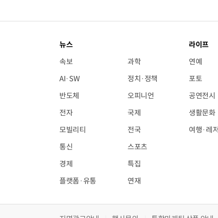
뉴스
라이프
속보
과학
연예
AI·SW
정치·정책
포토
반도체
오피니언
공연전시
전자
국제
생활문화
모빌리티
전국
여행·레
통신
스포츠
경제
특집
플랫폼·유통
연재