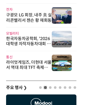
직
전자
구광모 LG 회장, 내주 美 실
리콘밸리서 젠슨 황 재회동
모빌리티
한국자동차공학회, '2026
대학생 자작자동차대회 포
뮬러 부문' 개최
통신
라이엇게임즈, 더현대 서울
서 역대 최대 TFT 축제…
신규 세트 '신비의 숲' 띄운
다
주요 행사
❯