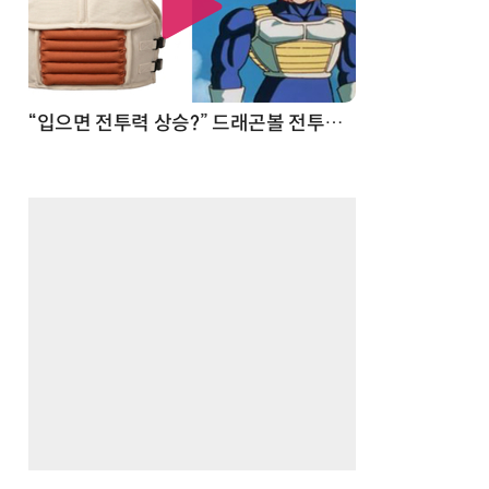
 순간
“입으면 전투력 상승?” 드래곤볼 전투복 닮은 중량조끼