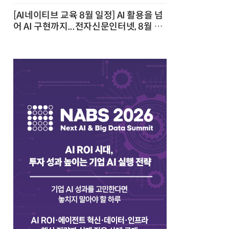
[AI네이티브 교육 8월 일정] AI 활용을 넘
어 AI 구현까지...전자신문인터넷, 8월 실
전 교육·워크숍 개최 발행일 : 2026-07-
23 10:46