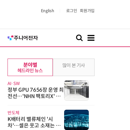
English
로그인
회원가입
분야별
많이 본 기사
헤드라인 뉴스
AI·SW
정부 GPU 7656장 운영 최
전선…'NHN 팩토리X' 가
보니
반도체
K배터리 밸류체인 '시
차'…셀은 웃고 소재는 아