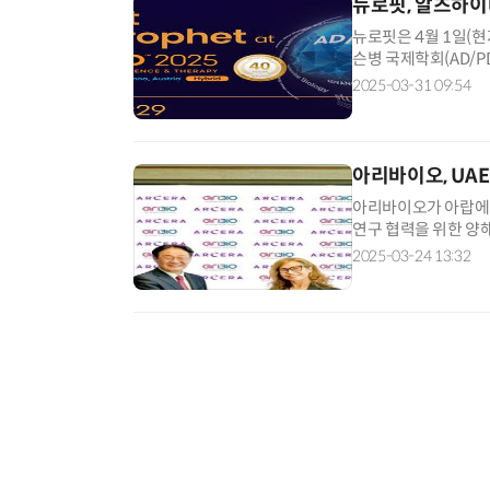
뉴로핏, 알츠하이
뉴로핏은 4월 1일(
슨병 국제학회(AD/P
의 처방, 치료 효과,
2025-03-31 09:54
아리바이오, UA
아리바이오가 아랍에미
연구 협력을 위한 양해
알츠하이머병·기타 신
2025-03-24 13:32