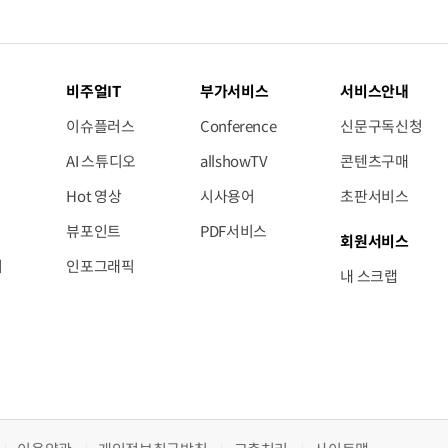
비주얼IT
부가서비스
서비스안내
이슈플러스
Conference
신문구독신청
AI 스튜디오
allshowTV
콘텐츠구매
Hot 영상
시사용어
초판서비스
뷰포인트
PDF서비스
회원서비스
저
인포그래픽
내 스크랩