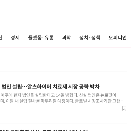
신
경제
플랫폼·유통
과학
정치·정책
오피니언
지 법인 설립…알츠하이머 치료제 시장 공략 박차
어주에 현지 법인을 설립한다고 14일 밝혔다. 신설 법인은 뉴로핏이
되며, 이달 내 설립 절차를 마무리할 예정이다. 글로벌 시장조사기관 그랜드
국 알츠하이머병 치료제 시장 규모는 오는 2030년 64억4100만