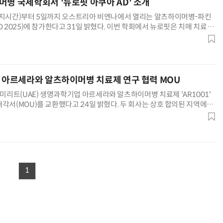
머병 국제학회서 '뉴로핏 아쿠아 AD' 소개
현지시간)부터 5일까지 오스트리아 비엔나에서 열리는 알츠하이머병-파킨
D 2025)에 참가한다고 31일 밝혔다. 이번 학회에서 뉴로핏은 치매 치료제
 부작용을 모니터링할 수 있는 소프트웨어(SW) '뉴로핏 아쿠
E 아르세라와 알츠하이머병 치료제 연구 협력 MOU
리트(UAE) 생명과학기업 아르세라와 알츠하이머병 치료제 'AR1001'
각서(MOU)를 교환했다고 24일 밝혔다. 두 회사는 상호 합의된 지역에서
경퇴행성질환 치료를 위한 AR1001 독점 판매권 계약, 전
1