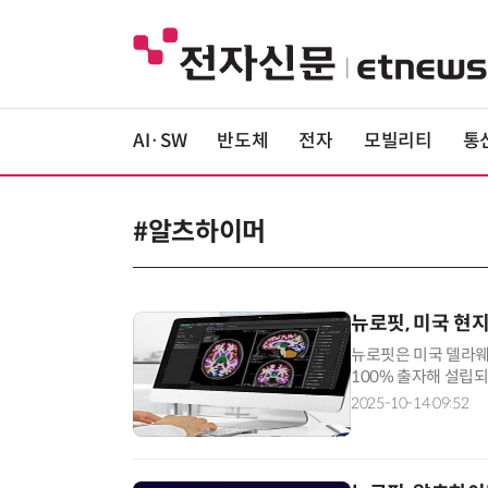
AI·SW
반도체
전자
모빌리티
통
#알츠하이머
뉴로핏, 미국 현
뉴로핏은 미국 델라웨
100% 출자해 설립
뷰리서치에 따르면, 미
2025-10-14 09:52