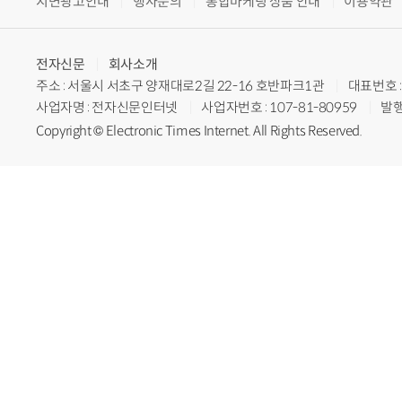
지면광고안내
행사문의
통합마케팅 상품 안내
이용약관
전자신문
회사소개
주소 : 서울시 서초구 양재대로2길 22-16 호반파크1관
대표번호 : 
사업자명 : 전자신문인터넷
사업자번호 : 107-81-80959
발행
Copyright © Electronic Times Internet. All Rights Reserved.