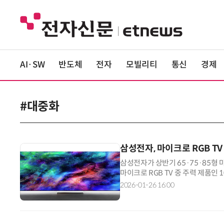
AI·SW
반도체
전자
모빌리티
통신
경제
#대중화
삼성전자, 마이크로 RGB T
삼성전자가 상반기 65·75·85형 
마이크로 RGB TV 중 주력 제품인
건다는 전략이다. 26일 국립전파
2026-01-26 16:00