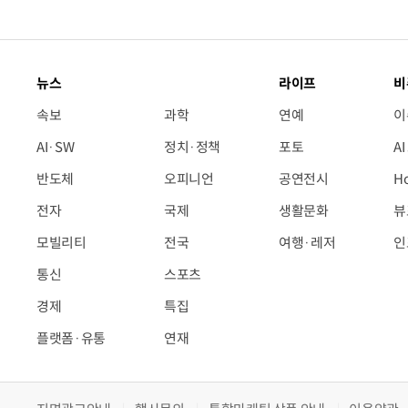
뉴스
라이프
비
속보
과학
연예
이
AI·SW
정치·정책
포토
A
반도체
오피니언
공연전시
H
전자
국제
생활문화
뷰
모빌리티
전국
여행·레저
인
통신
스포츠
경제
특집
플랫폼·유통
연재