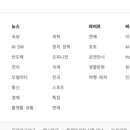
뉴스
라이프
비
속보
과학
연예
이
AI·SW
정치·정책
포토
A
반도체
오피니언
공연전시
H
전자
국제
생활문화
뷰
모빌리티
전국
여행·레저
인
통신
스포츠
경제
특집
플랫폼·유통
연재