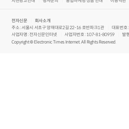
지면광고안내
행사문의
통합마케팅 상품 안내
이용약관
전자신문
회사소개
주소 : 서울시 서초구 양재대로2길 22-16 호반파크1관
대표번호 : 
사업자명 : 전자신문인터넷
사업자번호 : 107-81-80959
발행
Copyright © Electronic Times Internet. All Rights Reserved.