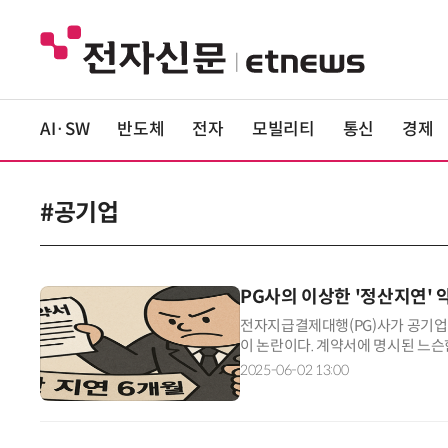
AI·SW
반도체
전자
모빌리티
통신
경제
#공기업
PG사의 이상한 '정산지연' 악
전자지급결제대행(PG)사가 공기업을
이 논란이다. 계약서에 명시된 느슨한
며 PG사 교체를 막는 방식이다. 업
2025-06-02 13:00