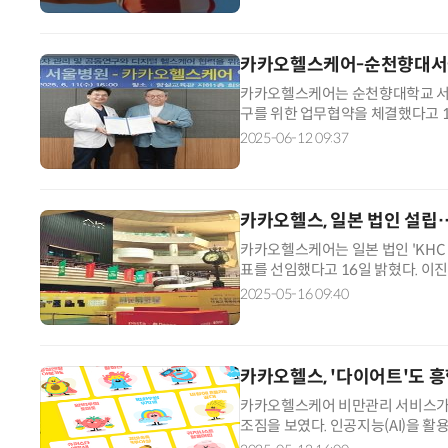
카카오헬스케어-순천향대서울
카카오헬스케어는 순천향대학교 서울
구를 위한 업무협약을 체결했다고 
울병원은 디지털 헬스케어 기술을 
2025-06-12 09:37
다.
카카오헬스, 일본 법인 설립
카카오헬스케어는 일본 법인 'KHC 
표를 선임했다고 16일 밝혔다. 
성, 사이버드코리아, 글로벌택스프리 
2025-05-16 09:40
카카오헬스, '다이어트'도 
카카오헬스케어 비만관리 서비스가 
조짐을 보였다. 인공지능(AI)을 
보하고 있다는 평가다. 12일 관련