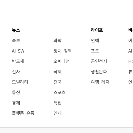
뉴스
라이프
비
속보
과학
연예
이
AI·SW
정치·정책
포토
A
반도체
오피니언
공연전시
H
전자
국제
생활문화
뷰
모빌리티
전국
여행·레저
인
통신
스포츠
경제
특집
플랫폼·유통
연재