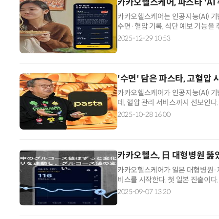
카카오헬스케어, 파스타 'AI
카카오헬스케어는 인공지능(AI) 기반
수면·혈압 기록, 식단 예보 기능을 
두기만 하면 수면 중 호흡 소리를 
2025-12-29 10:53
'수면' 담은 파스타, 고혈
카카오헬스케어가 인공지능(AI) 기
데, 혈압 관리 서비스까지 선보인다
스타'에 담는 한편 이에 영향을 미치
2025-10-28 16:00
카카오헬스, 日 대형병원 뚫
카카오헬스케어가 일본 대형병원·제
비스를 시작한다. 첫 일본 진출이다
이다. 7일 관련업계에 따르면 카카
2025-09-07 13:20