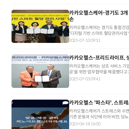
카카오헬스케어-경기도 3개 
손
카카오헬스케어는 경기도 통합건강증
'디지털 기반 스마트 혈당관리사업 
건소는 올해 12월까지 모바일헬스케
2025-07-10 09:51
카카오헬스-프리드라이프, 
카카오헬스케어는 상조 서비스 기업
공'을 위한 업무협약을 체결했다고 
바일 건강관리 솔루션 '파스타(PAS
2025-07-03 09:41
카카오헬스 '파스타', 스트
카카오헬스케어가 스트레스와 수면 
기존 운동과 식단에 이어 비만, 당
으면서 초개인화된 건강관리 서비스
2025-06-18 16:00