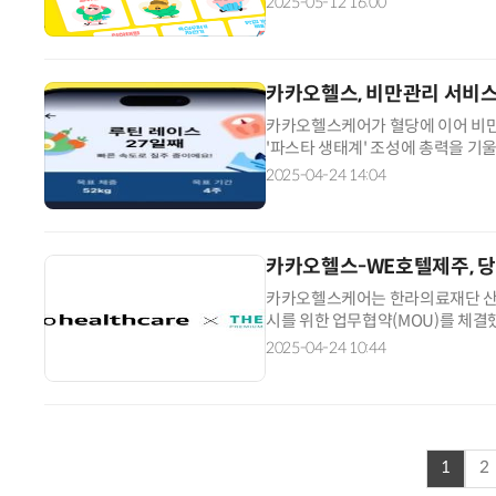
2025-05-12 16:00
카카오헬스, 비만관리 서비스
반려견 유골을 우주에 뿌렸다…GPS 추적기로 회수까지 성공
카카오헬스케어가 혈당에 이어 비만
'파스타 생태계' 조성에 총력을 기
비만관리 서비스 '파스타 피노어트'
2025-04-24 14:04
카카오헬스-WE호텔제주, 
카카오헬스케어는 한라의료재단 산하
시를 위한 업무협약(MOU)를 체결
관리를 동시에 할 수 있는 개인 맞
2025-04-24 10:44
1
2