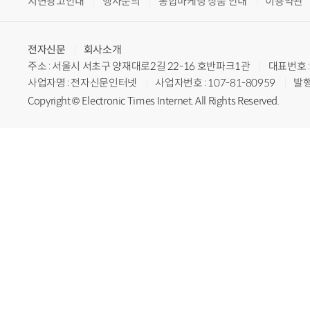
지면광고안내
행사문의
통합마케팅 상품 안내
이용약관
전자신문
회사소개
주소 : 서울시 서초구 양재대로2길 22-16 호반파크1관
대표번호 : 
사업자명 : 전자신문인터넷
사업자번호 : 107-81-80959
발행
Copyright © Electronic Times Internet. All Rights Reserved.