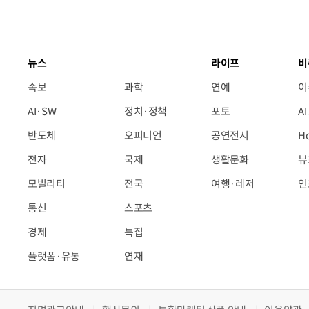
뉴스
라이프
비
속보
과학
연예
이
AI·SW
정치·정책
포토
A
반도체
오피니언
공연전시
H
전자
국제
생활문화
뷰
모빌리티
전국
여행·레저
인
통신
스포츠
경제
특집
플랫폼·유통
연재