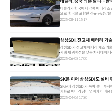
테슬라, 중국 의존 탈피…한
테슬라가 한국에서 각형 배터리 조달
으로, 한국을 포함한 신규 공급망을
극 늘고 있는 가운데 테슬라 행보가
2025-08-11 15:17
삼성SDI, 전고체 배터리 
삼성SDI가 전고체 배터리 제조 기
서 화재 위험성을 낮춘 차세대 배터리
르게 움직이고 있다. 8일 업계에 따
2025-06-08 17:00
SK온 이어 삼성SDI도 설비
SK온과 삼성SDI가 북미 설비 투자
기화로 배터리 장비 업계가 어려움을
일 전망이다. ◇삼성SDI-GM 합
2025-04-06 17:30