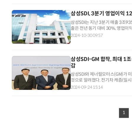
삼성SDI, 3분기 영업이익 
삼성SDI는 지난 3분기 매출 3조93
출은 전년 동기 대비 30%, 영업이
익은 46% 각각 줄었다. 전기차 캐
2024-10-30 09:57
삼성SDI-GM 합작, 최대 
감
삼성SDI와 제너럴모터스(GM)가 
것으로 알려졌다. 전기차 캐즘(일시
비’가 될지 주목된다. 24일 업계에
2024-09-24 15:14
1