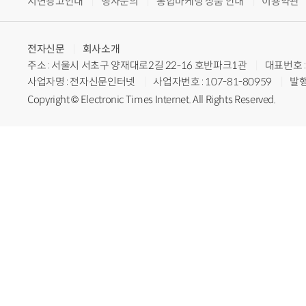
지면광고안내
행사문의
통합마케팅 상품 안내
이용약관
전자신문
회사소개
주소 : 서울시 서초구 양재대로2길 22-16 호반파크1관
대표번호 : 
사업자명 : 전자신문인터넷
사업자번호 : 107-81-80959
발행
Copyright © Electronic Times Internet. All Rights Reserved.