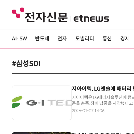
AI·SW
반도체
전자
모빌리티
통신
경제
#삼성SDI
지아이텍, LG엔솔에 배터리
지아이텍은 LG에너지솔루션에 펌프 
준을 충족, 장비 납품을 시작했다고
공정에서 활용되는 설비다. 회사는 
2026-01-07 14:06