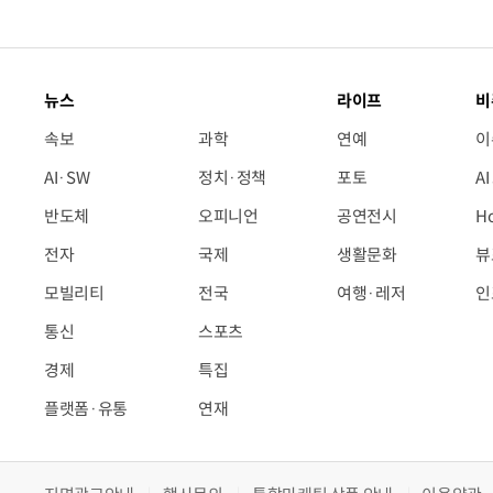
뉴스
라이프
비
속보
과학
연예
이
AI·SW
정치·정책
포토
A
반도체
오피니언
공연전시
H
전자
국제
생활문화
뷰
모빌리티
전국
여행·레저
인
통신
스포츠
경제
특집
플랫폼·유통
연재