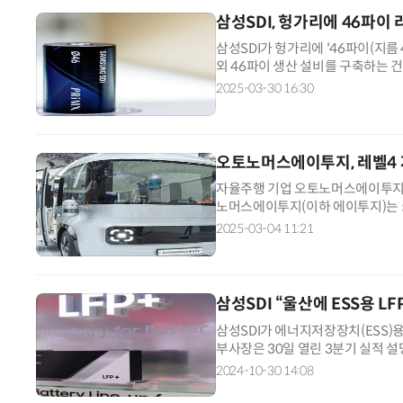
삼성SDI, 헝가리에 46파이
삼성SDI가 헝가리에 '46파이(지름 
외 46파이 생산 설비를 구축하는 건
재를 종합하면 삼성SDI는 헝가리 
2025-03-30 16:30
오토노머스에이투지, 레벨4 
자율주행 기업 오토노머스에이투지가 
노머스에이투지(이하 에이투지)는 5
SDI와 '로이'(ROii)를 전시한다
2025-03-04 11:21
삼성SDI “울산에 ESS용 
삼성SDI가 에너지저장장치(ESS)용
부사장은 30일 열린 3분기 실적 설
을 확정해 지난달부터 울산 사업장에
2024-10-30 14:08