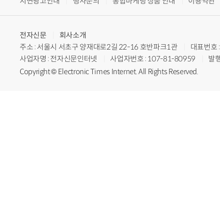
지면광고안내
행사문의
통합마케팅 상품 안내
이용약관
전자신문
회사소개
주소 : 서울시 서초구 양재대로2길 22-16 호반파크1관
대표번호 : 
사업자명 : 전자신문인터넷
사업자번호 : 107-81-80959
발행
Copyright © Electronic Times Internet. All Rights Reserved.