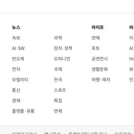
뉴스
라이프
비
속보
과학
연예
이
AI·SW
정치·정책
포토
A
반도체
오피니언
공연전시
H
전자
국제
생활문화
뷰
모빌리티
전국
여행·레저
인
통신
스포츠
경제
특집
플랫폼·유통
연재